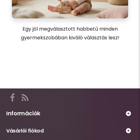
Egy jól megválasztott habbetű minden
gyermekszobában kiváló választás lesz!
Itt
találod
a
Információk
Habsziget
Webáruház
közösségi
Vásárlói fiókod
működésével
csatornáit,