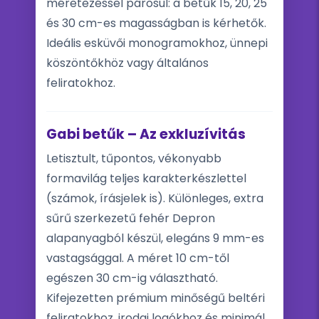
méretezéssel párosul: a betűk 15, 20, 25
és 30 cm-es magasságban is kérhetők.
Ideális esküvői monogramokhoz, ünnepi
köszöntőkhöz vagy általános
feliratokhoz.
Gabi betűk – Az exkluzívitás
Letisztult, tűpontos, vékonyabb
formavilág teljes karakterkészlettel
(számok, írásjelek is). Különleges, extra
sűrű szerkezetű fehér Depron
alapanyagból készül, elegáns 9 mm-es
vastagsággal. A méret 10 cm-től
egészen 30 cm-ig választható.
Kifejezetten prémium minőségű beltéri
feliratokhoz, irodai logókhoz és minimál