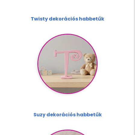
rendezvényszervezés és az exkluzív
kirakatrendezés elengedhetetlen kellékei.
Twisty dekorációs habbetűk
Akár egy vidám babaszobába keresel
névfeliratot, akár egy elegáns esküvőre,
születésnapi bulira vagy irodai dekorációhoz
szükséges a tökéletes betűcsalád, nálunk
megtalálod a stílusodhoz illő megoldást.
Habbetűink natúr formában érkeznek, így a
sima, tömör XPS felület vízzel hígítható
festékekkel könnyen festhető, csillámozható
vagy tetszés szerint dekorálható. Felejtsd el a
morzsolódó anyagokat: a keményhab
garantálja a tökéletes éleket és az igényes,
Suzy dekorációs habbetűk
tartós végeredményt!