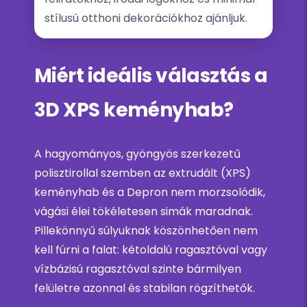
stílusú otthoni dekorációkhoz ajánljuk.
Miért ideális választás a
3D XPS keményhab?
A hagyományos, gyöngyös szerkezetű
polisztirollal szemben az extrudált (XPS)
keményhab és a Depron nem morzsolódik,
vágási élei tökéletesen simák maradnak.
Pillekönnyű súlyuknak köszönhetően nem
kell fúrni a falat: kétoldalú ragasztóval vagy
vízbázisú ragasztóval szinte bármilyen
felületre azonnal és stabilan rögzíthetők.