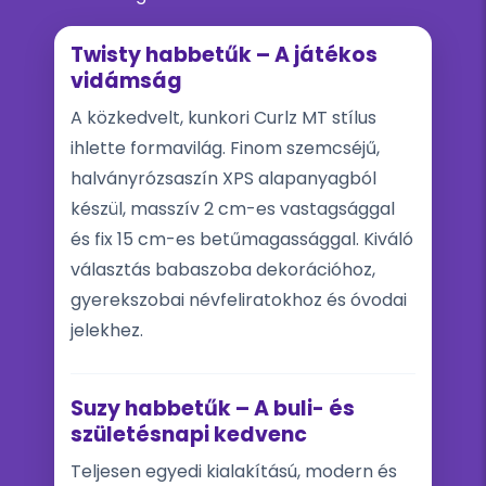
Twisty habbetűk – A játékos
vidámság
A közkedvelt, kunkori Curlz MT stílus
ihlette formavilág. Finom szemcséjű,
halványrózsaszín XPS alapanyagból
készül, masszív 2 cm-es vastagsággal
és fix 15 cm-es betűmagassággal. Kiváló
választás babaszoba dekorációhoz,
gyerekszobai névfeliratokhoz és óvodai
jelekhez.
Suzy habbetűk – A buli- és
születésnapi kedvenc
Teljesen egyedi kialakítású, modern és