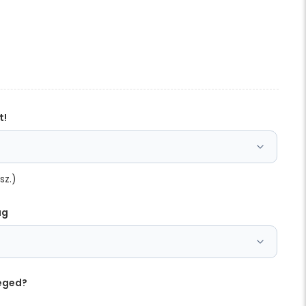
t!
sz.)
ag
éged?