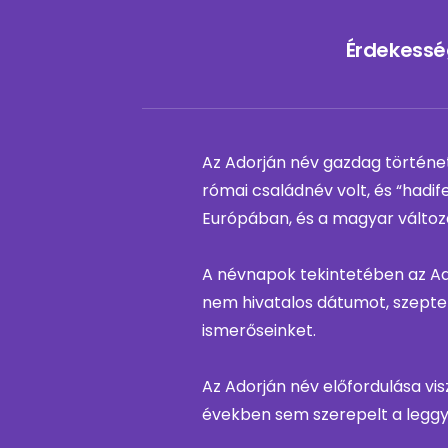
Érdekessé
Az Adorján név gazdag történett
római családnév volt, és “hadif
Európában, és a magyar változa
A névnapok tekintetében az Ado
nem hivatalos dátumot, szepte
ismerőseinket.
Az Adorján név előfordulása vis
években sem szerepelt a leggy