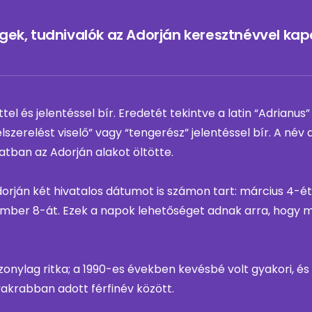
gek, tudnivalók az Adorján keresztnévvel kap
el és jelentéssel bír. Eredetét tekintve a latin “Adrianus
elszerelést viselő” vagy “tengerész” jelentéssel bír. A n
tban az Adorján alakot öltötte.
rján két hivatalos dátumot is számon tart: március 4-ét
mber 8-át. Ezek a napok lehetőséget adnak arra, hogy 
zonylag ritka; a 1990-es években kevésbé volt gyakori, és
akrabban adott férfinév között.