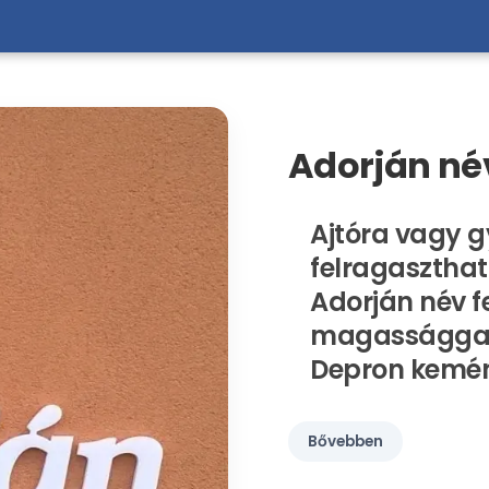
Adorján név 
Ajtóra vagy g
felragaszthat
Adorján név f
magassággal,
Depron kemé
Bővebben