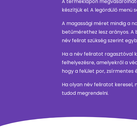
A terméklapon megvásárolható
készítjük el. A legördülő menü
A magassági méret mindig a nag
betűmérethez lesz arányos. A 
név felirat szükség szerint egy
Ha a név feliratot ragasztóval
felhelyezésre, amelyekről a védő
hogy a felület por, zsírmentes 
Ha olyan név feliratot keresel,
tudod megrendelni.