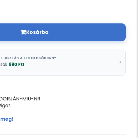
Kosárba
L HOZZÁD A LEGOLCSÓBBAN?
990 Ft!
csak
DORJÁN-M10-NR
iget
 meg!