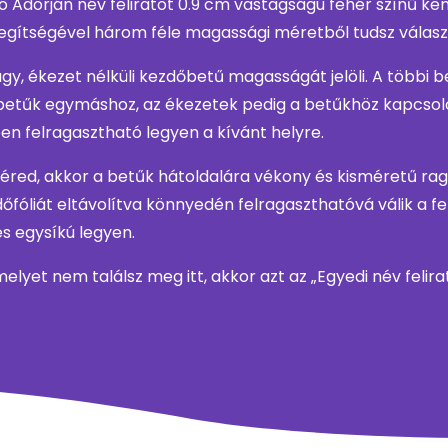
 Adorján név feliratot 0.9 cm vastagságú fehér színű 
 segítségével három féle magassági méretből tudsz választ
y, ékezet nélküli kezdőbetű magasságát jelöli. A többi 
betűk egymáshoz, az ékezetek pedig a betűkhöz kapcsolód
ben felragasztható legyen a kívánt helyre.
 kéred, akkor a betűk hátoldalára vékony és kisméretű r
fóliát eltávolítva könnyedén felragaszthatóvá válik a feli
és egysíkú legyen.
 melyet nem találsz meg itt, akkor azt az „Egyedi név feli