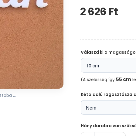
2 626 Ft‎
Kérem,
hagyja
üresen
ezt
a
mezőt
Válaszd ki a magasságo
55 cm
(A szélesség így
le
Kétoldalú ragasztószal
zoba ...
Hány darabra van szüks