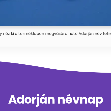
y néz ki a terméklapon megvásárolható Adorján név felir
Adorján névnap