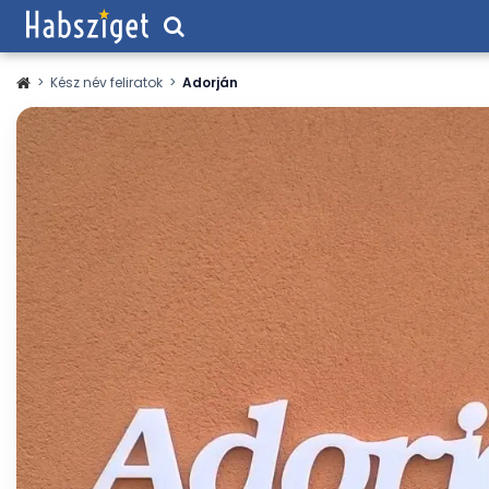
>
Kész név feliratok
>
Adorján