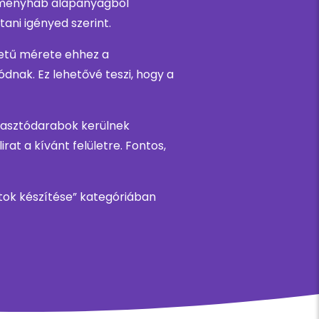
keményhab alapanyagból
ani igényed szerint.
betű mérete ehhez a
nak. Ez lehetővé teszi, hogy a
agasztódarabok kerülnek
rat a kívánt felületre. Fontos,
ratok készítése” kategóriában