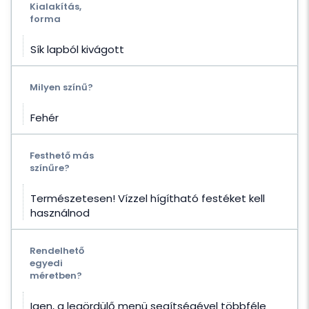
Kialakítás,
forma
Sík lapból kivágott
Milyen színű?
Fehér
Festhető más
színűre?
Természetesen! Vízzel hígítható festéket kell
használnod
Rendelhető
egyedi
méretben?
Igen, a legördülő menü segítségével többféle