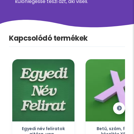
különlegessé teszi azt, aki viseli.
Kapcsolódó termékek
Egyedi név feliratok
Betű, szám, felir