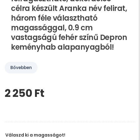
célra készült Aranka név felirat,
három féle választható
magassággal, 0.9 cm
vastagságú fehér színű Depron
keményhab alapanyagból!
Bővebben
2 250 Ft‎
Kérem,
hagyja
üresen
ezt
a
mezőt
Válaszd ki a magasságot!