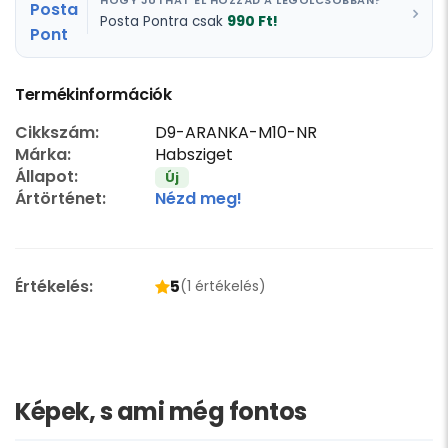
HOGY JUTHAT EL HOZZÁD A LEGOLCSÓBBAN?
990 Ft!
Posta Pontra csak
Termékinformációk
Cikkszám:
D9-ARANKA-M10-NR
Márka:
Habsziget
Állapot:
Új
Ártörténet:
Nézd meg!
Értékelés:
5
(1 értékelés)
Képek, s ami még fontos