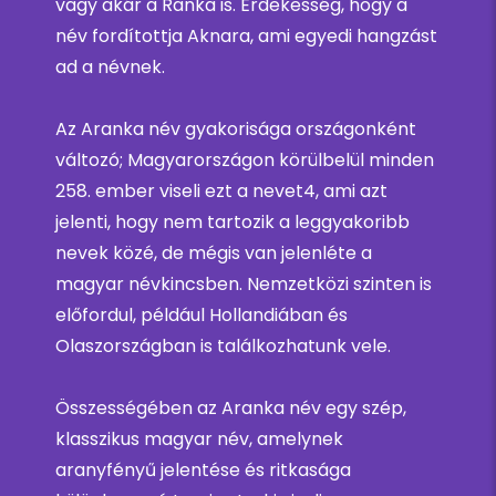
vagy akár a Ranka is. Érdekesség, hogy a
név fordítottja Aknara, ami egyedi hangzást
ad a névnek.
Az Aranka név gyakorisága országonként
változó; Magyarországon körülbelül minden
258. ember viseli ezt a nevet4, ami azt
jelenti, hogy nem tartozik a leggyakoribb
nevek közé, de mégis van jelenléte a
magyar névkincsben. Nemzetközi szinten is
előfordul, például Hollandiában és
Olaszországban is találkozhatunk vele.
Összességében az Aranka név egy szép,
klasszikus magyar név, amelynek
aranyfényű jelentése és ritkasága