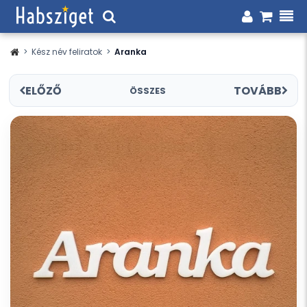
>
Kész név feliratok
>
Aranka
ELŐZŐ
TOVÁBB
ÖSSZES