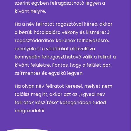
szerint egyben felragasztható legyen a
kívánt helyre.
Ha a név feliratot ragasztóval kéred, akkor
a betűk hátoldalára vékony és kisméretű
ragasztódarabok kerülnek felhelyezésre,
amelyekről a védőfóliát eltávolítva
könnyedén felragaszthatóvá válik a felirat a
kívánt felületre. Fontos, hogy a felület por,
zsírmentes és egysíkú legyen.
Ha olyan név feliratot keresel, melyet nem
találsz meg itt, akkor azt az „Egyedi név
feliratok készítése” kategóriában tudod
megrendelni.