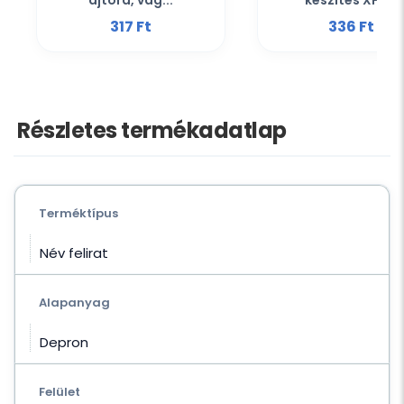
ajtóra, vag...
készítés XPS...
317 Ft‎
336 Ft‎
Részletes termékadatlap
Terméktípus
Név felirat
Alapanyag
Depron
Felület