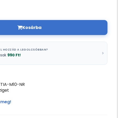
Kosárba
L HOZZÁD A LEGOLCSÓBBAN?
990 Ft!
csak
ÍTIA-M10-NR
iget
 meg!