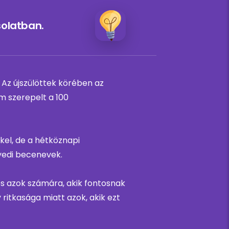
solatban.
 Az újszülöttek körében az
m szerepelt a 100
kel, de a hétköznapi
yedi becenevek.
és azok számára, akik fontosnak
 ritkasága miatt azok, akik ezt