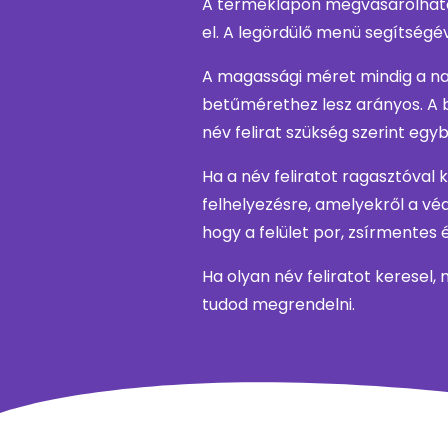
A terméklapon megvásárolható 
el. A legördülő menü segítségé
A magassági méret mindig a nag
betűmérethez lesz arányos. A 
név felirat szükség szerint egy
Ha a név feliratot ragasztóval
felhelyezésre, amelyekről a védő
hogy a felület por, zsírmentes 
Ha olyan név feliratot keresel,
tudod megrendelni.