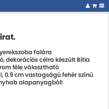
irat.
yerekszoba falára
, dekorációs célra készült Bítia
árom féle választható
 0.9 cm vastagságú fehér színű
nyhab alapanyagból!