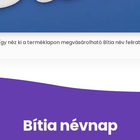
Így néz ki a terméklapon megvásárolható Bítia név felirat
Bítia névnap