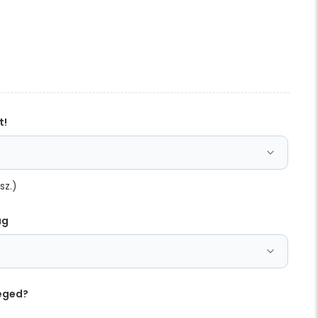
t!
sz.)
ag
éged?