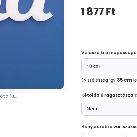
1 877 Ft‎
Kérem,
hagyja
üresen
ezt
a
mezőt
Válaszd ki a magasságo
35 cm
(A szélesség így
le
Kétoldalú ragasztószal
oba fa...
Hány darabra van szüks