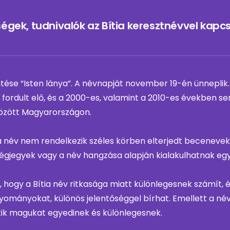
égek, tudnivalók az Bítia keresztnévvel kapc
ntése “Isten lánya”. A névnapját november 19-én ünneplik.
ordult elő, és a 2000-es, valamint a 2010-es években se
özött Magyarországon.
 név nem rendelkezik széles körben elterjedt becenevek
égjegyek vagy a név hangzása alapján kialakulhatnak eg
ogy a Bítia név ritkasága miatt különlegesnek számít, 
agyományokat, különös jelentőséggel bírhat. Emellett a név
etik magukat egyedinek és különlegesnek.