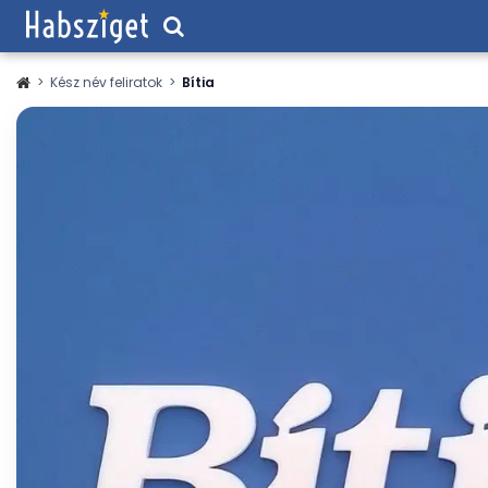
>
Kész név feliratok
>
Bítia