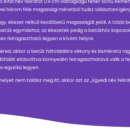
Bítia név feliratot 0.9 cm vastagságú fehér színű kemé
vel három féle magassági méretből tudsz választani igény
y, ékezet nélküli kezdőbetű magasságát jelöli. A többi 
betűk egymáshoz, az ékezetek pedig a betűkhöz kapcsolód
ben felragasztható legyen a kívánt helyre.
 kéred, akkor a betűk hátoldalára vékony és kisméretű r
fóliát eltávolítva könnyedén felragaszthatóvá válik a feli
és egysíkú legyen.
 melyet nem találsz meg itt, akkor azt az „Egyedi név feli