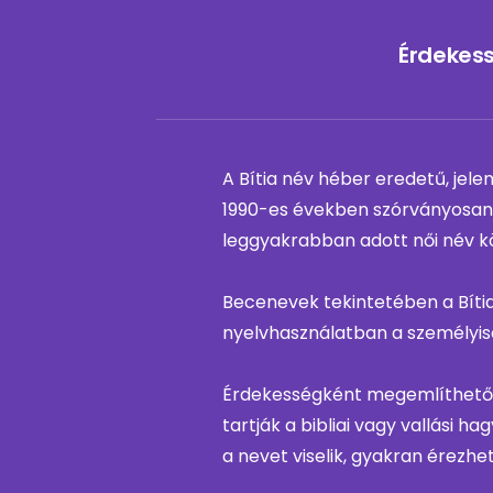
Érdekess
A Bítia név héber eredetű, jele
1990-es években szórványosan f
leggyakrabban adott női név k
Becenevek tekintetében a Bítia
nyelvhasználatban a személyis
Érdekességként megemlíthető, h
tartják a bibliai vagy vallási h
a nevet viselik, gyakran érezh