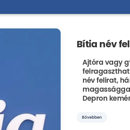
Bítia név fel
Ajtóra vagy g
felragasztható
név felirat, h
magassággal,
Depron kemé
Bővebben