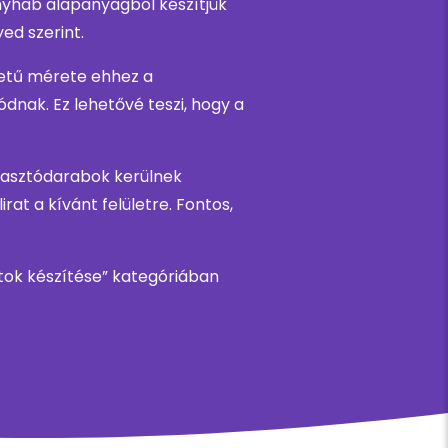
nyhab alapanyagból készítjük
ed szerint.
betű mérete ehhez a
nak. Ez lehetővé teszi, hogy a
agasztódarabok kerülnek
rat a kívánt felületre. Fontos,
ratok készítése” kategóriában