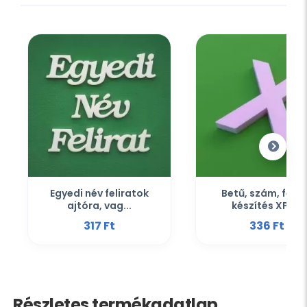
Egyedi név feliratok
Betű, szám, felir
ajtóra, vag...
készítés XPS...
317 Ft‎
336 Ft‎
Részletes termékadatlap