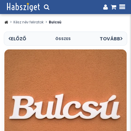
>
Kész név feliratok
>
Bulcsú
ELŐZŐ
TOVÁBB
ÖSSZES