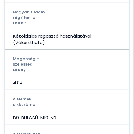
Hogyan tudom
rögzíteni a
falra?
Kétoldalas ragasztó használatával
(Választható)
Magasság -
szélesség
arány
4.84
A termék
cikkszáma
D9-BULCSÚ-M10-NR