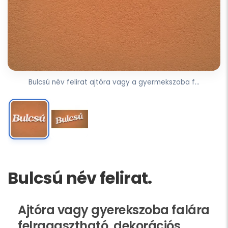
Bulcsú név felirat ajtóra vagy a gyermekszoba f...
Bulcsú név felirat.
Ajtóra vagy gyerekszoba falára
felragasztható, dekorációs