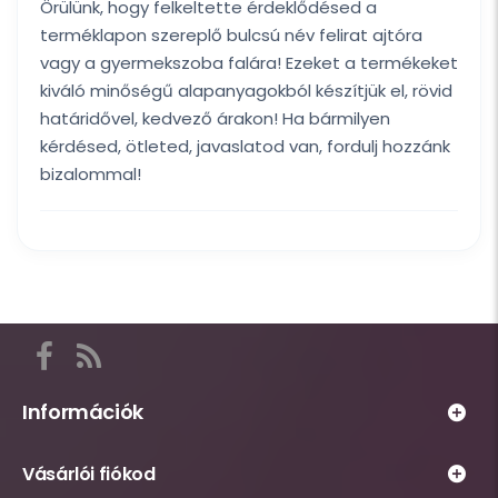
Örülünk, hogy felkeltette érdeklődésed a
terméklapon szereplő bulcsú név felirat ajtóra
vagy a gyermekszoba falára! Ezeket a termékeket
kiváló minőségű alapanyagokból készítjük el, rövid
határidővel, kedvező árakon! Ha bármilyen
kérdésed, ötleted, javaslatod van, fordulj hozzánk
bizalommal!
Itt
találod
a
Információk
Habsziget
Webáruház
közösségi
Vásárlói fiókod
működésével
csatornáit,