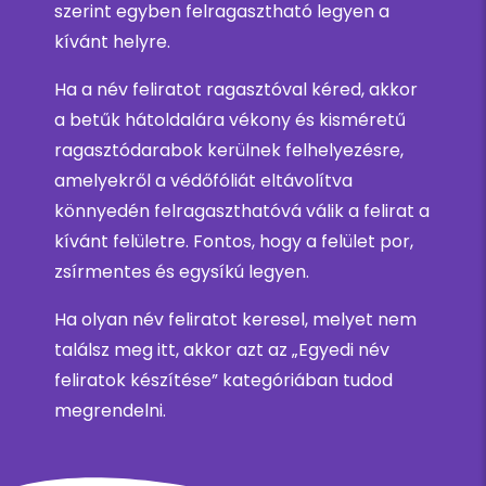
szerint egyben felragasztható legyen a
kívánt helyre.
Ha a név feliratot ragasztóval kéred, akkor
a betűk hátoldalára vékony és kisméretű
ragasztódarabok kerülnek felhelyezésre,
amelyekről a védőfóliát eltávolítva
könnyedén felragaszthatóvá válik a felirat a
kívánt felületre. Fontos, hogy a felület por,
zsírmentes és egysíkú legyen.
Ha olyan név feliratot keresel, melyet nem
találsz meg itt, akkor azt az „Egyedi név
feliratok készítése” kategóriában tudod
megrendelni.