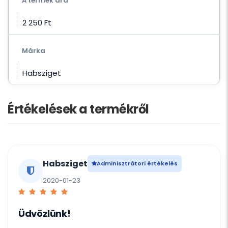
A termék ára
2 250 Ft‎
Márka
Habsziget
Értékelések a termékről
Habsziget
Adminisztrátori értékelés
2020-01-23
Üdvözlünk!