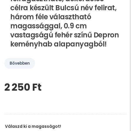
célra készült Bulcsú név felirat,
három féle választható
magassággal, 0.9 cm
vastagságú fehér színű Depron
keményhab alapanyagból!
Bővebben
2 250 Ft‎
Kérem,
hagyja
üresen
ezt
a
mezőt
Válaszd ki a magasságot!