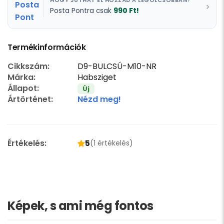
HOGY JUTHAT EL HOZZÁD A LEGOLCSÓBBAN?
990 Ft!
Posta Pontra csak
Termékinformációk
Cikkszám:
D9-BULCSÚ-M10-NR
Márka:
Habsziget
Állapot:
Új
Ártörténet:
Nézd meg!
Értékelés:
5
(1 értékelés)
Képek, s ami még fontos