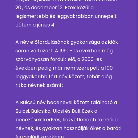
20., és december 12. Ezek közül a
legismertebb és leggyakrabban ünnepelt
dátum a június 4.
A név előfordulásának gyakorisága az idők
során változott. A 1990-es években még
szórványosan fordult elő, a 2000-es
években pedig már nem szerepelt a 100
leggyakoribb férfinév között, tehát elég
ritka névnek számít.
A Bulcsú név becenevei között található a
Bulcsi, Bulcsika, Ulcsi és Buli. Ezek a
becézések kedves, közvetlenebb formái a
névnek, és gyakran használják őket a baráti
és családi körökben.