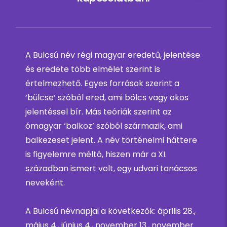
A Bulcsú név régi magyar eredetű, jelentése
és eredete több elmélet szerint is
értelmezhető. Egyes források szerint a
‘bülcse’ szóból ered, ami bölcs vagy okos
jelentéssel bír. Más teóriák szerint az
ómagyar ‘balkoz’ szóból származik, ami
balkezeset jelent. A név történelmi háttere
is figyelemre méltó, hiszen már a XI.
században ismert volt, egy udvari tanácsos
neveként.
A Bulcsú névnapjai a következők: április 28.,
május 4., június 4., november 13., november