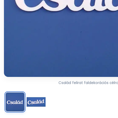
Család felirat faldekorációs célr