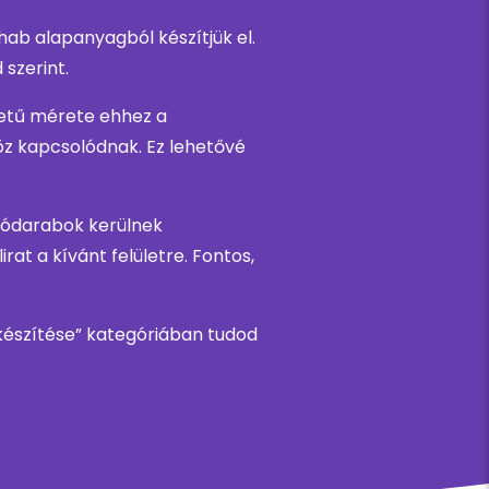
ab alapanyagból készítjük el.
szerint.
betű mérete ehhez a
z kapcsolódnak. Ez lehetővé
ztódarabok kerülnek
rat a kívánt felületre. Fontos,
k készítése” kategóriában tudod