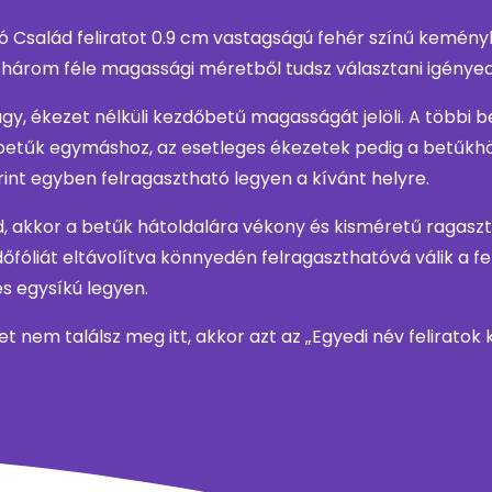
Család feliratot 0.9 cm vastagságú fehér színű keményh
három féle magassági méretből tudsz választani igényed 
y, ékezet nélküli kezdőbetű magasságát jelöli. A többi 
betűk egymáshoz, az esetleges ékezetek pedig a betűkhö
erint egyben felragasztható legyen a kívánt helyre.
ed, akkor a betűk hátoldalára vékony és kisméretű ragas
fóliát eltávolítva könnyedén felragaszthatóvá válik a feli
és egysíkú legyen.
yet nem találsz meg itt, akkor azt az „Egyedi név felirato