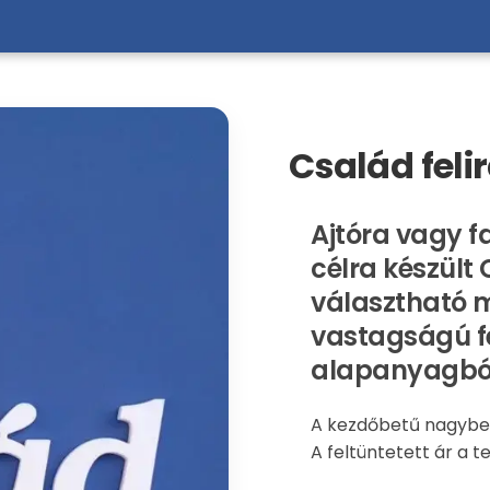
Család feli
Ajtóra vagy f
célra készült 
választható 
vastagságú f
alapanyagbó
A kezdőbetű nagybet
A feltüntetett ár a te