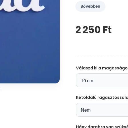
Bővebben
2 250 Ft‎
Kérem,
hagyja
üresen
ezt
a
mezőt
Válaszd ki a magasságo
a
Kétoldalú ragasztószal
Hány darabra van szüks