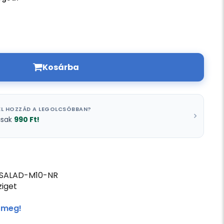
Kosárba
L HOZZÁD A LEGOLCSÓBBAN?
990 Ft!
csak
SALAD-M10-NR
iget
 meg!