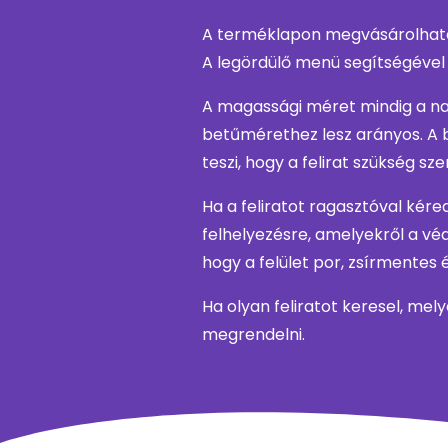
A terméklapon megvásárolható 
A legördülő menü segítségével 
A magassági méret mindig a nag
betűmérethez lesz arányos. A 
teszi, hogy a felirat szükség sz
Ha a feliratot ragasztóval kér
felhelyezésre, amelyekről a védő
hogy a felület por, zsírmentes 
Ha olyan feliratot keresel, mel
megrendelni.