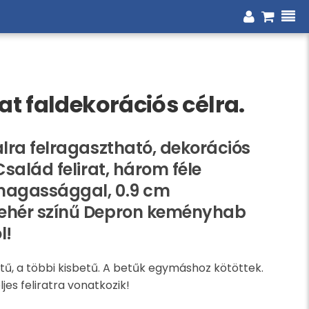
rat faldekorációs célra.
alra felragasztható, dekorációs
Család felirat, három féle
magassággal, 0.9 cm
ehér színű Depron keményhab
l!
ű, a többi kisbetű. A betűk egymáshoz kötöttek.
ljes feliratra vonatkozik!