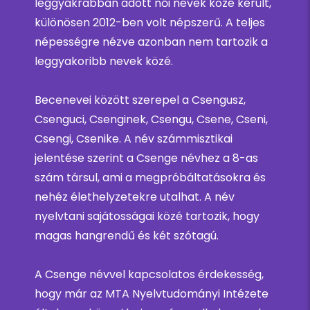
leggyakrabban adott női nevek közé került,
különösen 2012-ben volt népszerű. A teljes
népességre nézve azonban nem tartozik a
leggyakoribb nevek közé.
Becenevei között szerepel a Csengusz,
Csenguci, Csenginek, Csengu, Csene, Cseni,
Csengi, Csenike. A név számmisztikai
jelentése szerint a Csenge névhez a 8-as
szám társul, ami a megpróbáltatásokra és
nehéz élethelyzetekre utalhat. A név
nyelvtani sajátosságai közé tartozik, hogy
magas hangrendű és két szótagú.
A Csenge névvel kapcsolatos érdekesség,
hogy már az MTA Nyelvtudományi Intézete