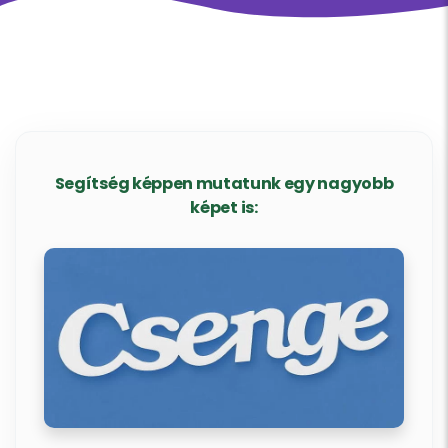
Segítség képpen mutatunk egy nagyobb
képet is: