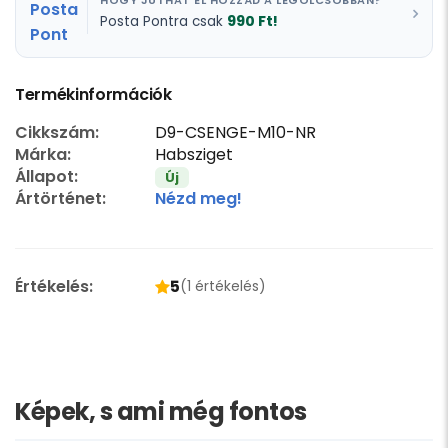
HOGY JUTHAT EL HOZZÁD A LEGOLCSÓBBAN?
990 Ft!
Posta Pontra csak
Termékinformációk
Cikkszám:
D9-CSENGE-M10-NR
Márka:
Habsziget
Állapot:
Új
Ártörténet:
Nézd meg!
Értékelés:
5
(1 értékelés)
Képek, s ami még fontos