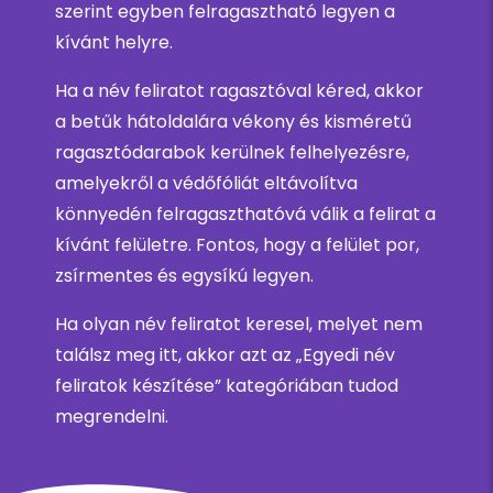
szerint egyben felragasztható legyen a
kívánt helyre.
Ha a név feliratot ragasztóval kéred, akkor
a betűk hátoldalára vékony és kisméretű
ragasztódarabok kerülnek felhelyezésre,
amelyekről a védőfóliát eltávolítva
könnyedén felragaszthatóvá válik a felirat a
kívánt felületre. Fontos, hogy a felület por,
zsírmentes és egysíkú legyen.
Ha olyan név feliratot keresel, melyet nem
találsz meg itt, akkor azt az „Egyedi név
feliratok készítése” kategóriában tudod
megrendelni.