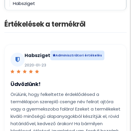
Habsziget
Értékelések a termékről
Habsziget
Adminisztrátori értékelés
2020-01-23
Üdvözlünk!
Örülünk, hogy felkeltette érdeklődésed a
terméklapon szereplő csenge név felirat ajtóra
vagy a gyermekszoba falára! Ezeket a termékeket
kiváló minőségű alapanyagokból készítjük el, rövid
határidővel, kedvező árakon! Ha bármilyen
kérdésed, ötleted, javaslatod van, fordulj hozzánk