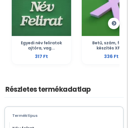
Egyedi név feliratok
Betű, szám, felir
ajtóra, vag...
készítés XPS...
317 Ft‎
336 Ft‎
Részletes termékadatlap
Terméktípus