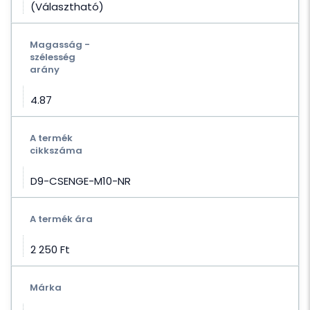
(Választható)
Magasság -
szélesség
arány
4.87
A termék
cikkszáma
D9-CSENGE-M10-NR
A termék ára
2 250 Ft‎
Márka