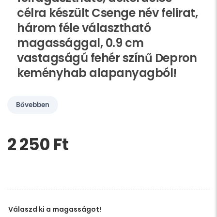
célra készült Csenge név felirat,
három féle választható
magassággal, 0.9 cm
vastagságú fehér színű Depron
keményhab alapanyagból!
Bővebben
2 250 Ft‎
Kérem,
hagyja
üresen
ezt
a
mezőt
Válaszd ki a magasságot!