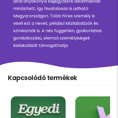
által anyakönyvi bejegyzésre alkalmasnak
minősített, így hivatalosan is adható
Magyarországon. Több híres személy is
viseli ezt a nevet, például kézilabdázók és
színésznők is. A név független, gyakorlatias
gondolkozású, elemző személyiségek
kialakulását támogathatja.
Kapcsolódó termékek