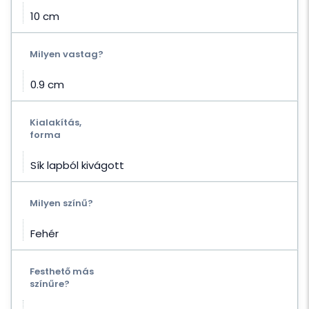
10 cm
Milyen vastag?
0.9 cm
Kialakítás,
forma
Sík lapból kivágott
Milyen színű?
Fehér
Festhető más
színűre?