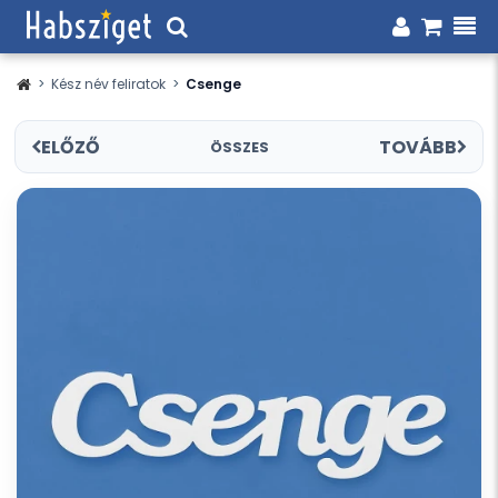
>
Kész név feliratok
>
Csenge
ELŐZŐ
TOVÁBB
ÖSSZES