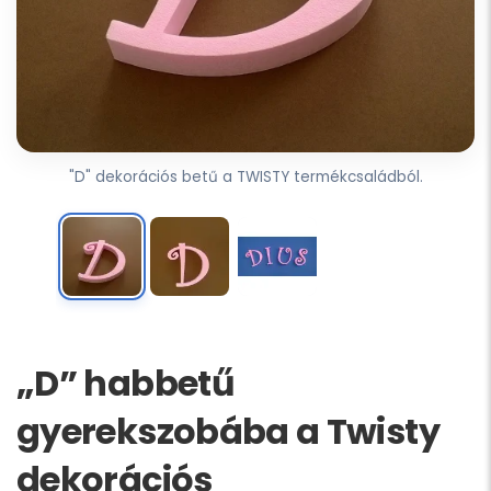
"D" dekorációs betű a TWISTY termékcsaládból.
„D” habbetű
gyerekszobába a Twisty
dekorációs