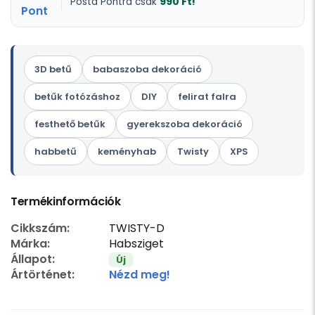
990 Ft!
Posta Pontra csak
3D betű
babaszoba dekoráció
betűk fotózáshoz
DIY
felirat falra
festhető betűk
gyerekszoba dekoráció
habbetű
keményhab
Twisty
XPS
Termékinformációk
Cikkszám:
TWISTY-D
Márka:
Habsziget
Állapot:
Új
Ártörténet:
Nézd meg!