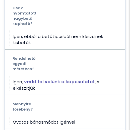
Csak
nyomtatott
nagybetű
kapható?
Igen, ebből a betűtípusból nem készülnek
kisbetűk
Rendelhető
egyedi
méretben?
vedd fel velünk a kapcsolatot
Igen,
, s
elkészítjük
Mennyire
törékeny?
Óvatos bánásmódot igényel