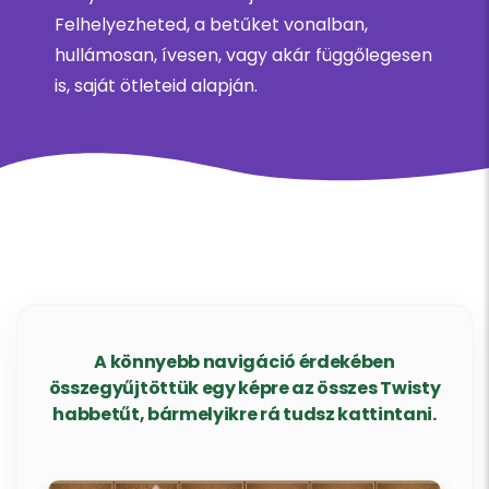
Felhelyezheted, a betűket vonalban,
hullámosan, ívesen, vagy akár függőlegesen
is, saját ötleteid alapján.
A könnyebb navigáció érdekében
összegyűjtöttük egy képre az összes Twisty
habbetűt, bármelyikre rá tudsz kattintani.