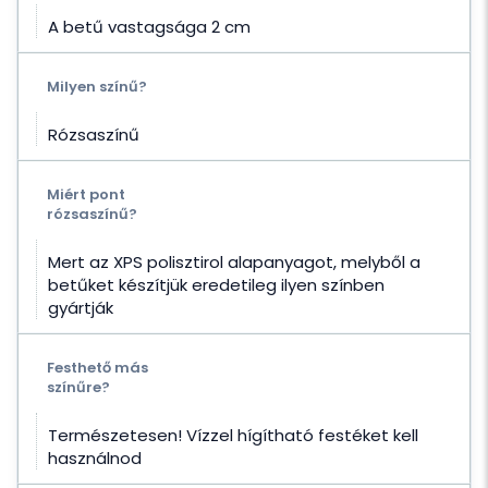
A betű vastagsága 2 cm
Milyen színű?
Rózsaszínű
Miért pont
rózsaszínű?
Mert az XPS polisztirol alapanyagot, melyből a
betűket készítjük eredetileg ilyen színben
gyártják
Festhető más
színűre?
Természetesen! Vízzel hígítható festéket kell
használnod