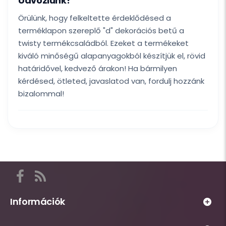
Üdvözlünk!
Örülünk, hogy felkeltette érdeklődésed a
terméklapon szereplő "d" dekorációs betű a
twisty termékcsaládból. Ezeket a termékeket
kiváló minőségű alapanyagokból készítjük el, rövid
határidővel, kedvező árakon! Ha bármilyen
kérdésed, ötleted, javaslatod van, fordulj hozzánk
bizalommal!
Itt
találod
a
Információk
Habsziget
Webáruház
közösségi