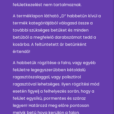
felületkezelést nem tartalmaznak.
A terméklapon látható „D” habbetűn kívül a
termék kategóriájából válogasd össze a
további szükséges betűket és minden
betűből a megfelelő darabszámot tedd a
kosárba. A feltüntetett ár betűnként
értendő!
A habbetűk rögzítése a falra, vagy egyéb
felületre legegyszerűbben kétoldalú
ragasztószalaggal, vagy polisztirol
ragasztóval lehetséges. Ilyen rögzítési mód
esetén figyelj a felhelyezés során, hogy a
felület egysíkú, pormentes és száraz
legyen! Határozd meg előre pontosan
melyik betű hova kerüljön a falon.