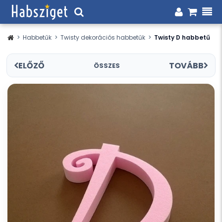
>
Habbetűk
>
Twisty dekorációs habbetűk
>
Twisty D habbetű
ELŐZŐ
TOVÁBB
ÖSSZES