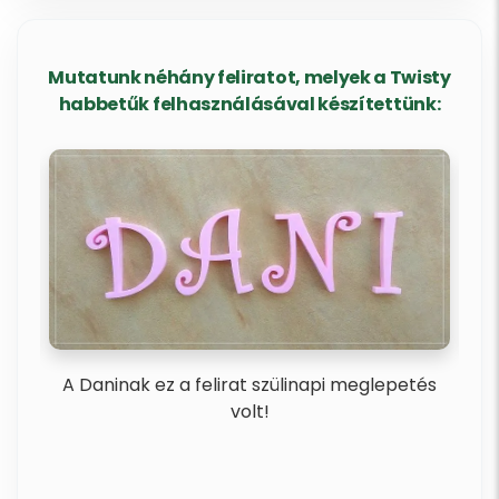
Mutatunk néhány feliratot, melyek a Twisty
habbetűk felhasználásával készítettünk:
ba
A Daninak ez a felirat szülinapi meglepetés
Rem
volt!