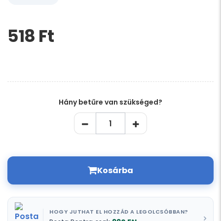
518 Ft‎
Kérem,
hagyja
üresen
ezt
a
mezőt
Hány betűre van szükséged?
Kosárba
HOGY JUTHAT EL HOZZÁD A LEGOLCSÓBBAN?