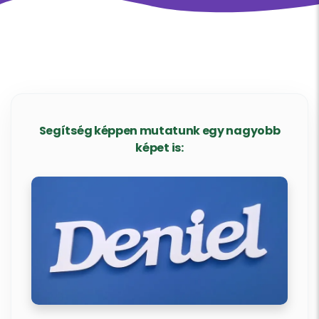
Segítség képpen mutatunk egy nagyobb
képet is: