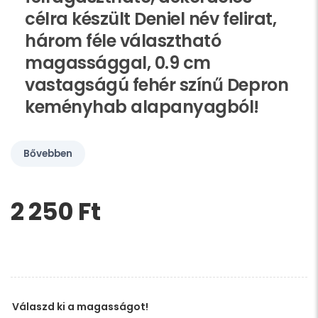
célra készült Deniel név felirat,
három féle választható
magassággal, 0.9 cm
vastagságú fehér színű Depron
keményhab alapanyagból!
Bővebben
2 250 Ft‎
Kérem,
hagyja
üresen
ezt
a
mezőt
Válaszd ki a magasságot!