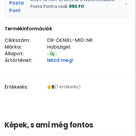
HOGY JUTHAT EL HOZZÁD A LEGOLCSÓBBAN?
990 Ft!
Posta Pontra csak
Termékinformációk
Cikkszám:
D9-DENIEL-M10-NR
Márka:
Habsziget
Állapot:
Új
Ártörténet:
Nézd meg!
Értékelés:
5
(1 értékelés)
Képek, s ami még fontos