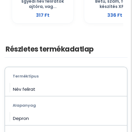
Egyedi név feliratok
Betű, szám, felir
ajtóra, vag...
készítés XPS...
317 Ft‎
336 Ft‎
Részletes termékadatlap
Terméktípus
Név felirat
Alapanyag
Depron