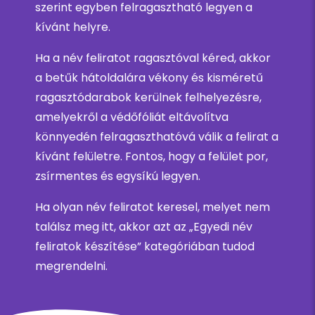
szerint egyben felragasztható legyen a
kívánt helyre.
Ha a név feliratot ragasztóval kéred, akkor
a betűk hátoldalára vékony és kisméretű
ragasztódarabok kerülnek felhelyezésre,
amelyekről a védőfóliát eltávolítva
könnyedén felragaszthatóvá válik a felirat a
kívánt felületre. Fontos, hogy a felület por,
zsírmentes és egysíkú legyen.
Ha olyan név feliratot keresel, melyet nem
találsz meg itt, akkor azt az „Egyedi név
feliratok készítése” kategóriában tudod
megrendelni.