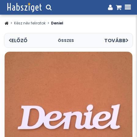
>
Kész név feliratok
>
Deniel
ELŐZŐ
TOVÁBB
ÖSSZES