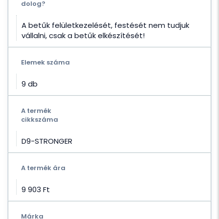
dolog?
A betűk felületkezelését, festését nem tudjuk
vállalni, csak a betűk elkészítését!
Elemek száma
9 db
A termék
cikkszáma
D9-STRONGER
A termék ára
9 903 Ft‎
Márka