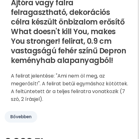
Ajtóra vagy falra
felragasztható, dekorációs
célra készült önbizalom erősítő
What doesn't kill You, makes
You stronger! felirat, 0.9 cm
vastagságú fehér színű Depron
keményhab alapanyagból!
A felirat jelentése: "Ami nem öl meg, az
megerősít!". A felirat betűi egymáshoz kötöttek.
A feltüntetett ár a teljes feliratra vonatkozik (7
szó, 2 írásjel).
Bővebben