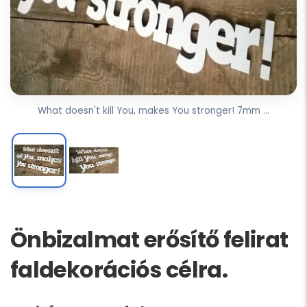
What doesn't kill You, makes You stronger! 7mm ...
Önbizalmat erősítő felirat
faldekorációs célra.