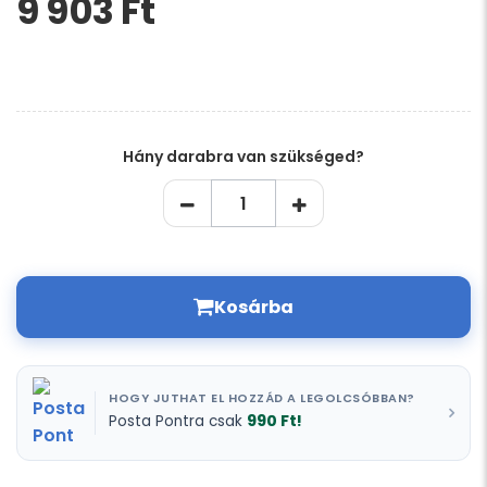
9 903 Ft‎
Kérem,
hagyja
üresen
ezt
a
mezőt
Hány darabra van szükséged?
Kosárba
HOGY JUTHAT EL HOZZÁD A LEGOLCSÓBBAN?
990 Ft!
Posta Pontra csak