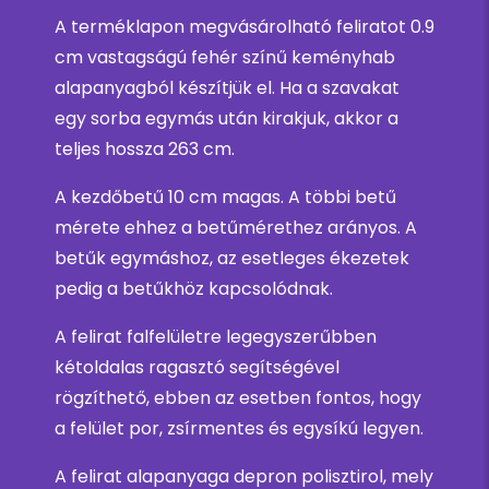
A terméklapon megvásárolható feliratot 0.9
cm vastagságú fehér színű keményhab
alapanyagból készítjük el. Ha a szavakat
egy sorba egymás után kirakjuk, akkor a
teljes hossza 263 cm.
A kezdőbetű 10 cm magas. A többi betű
mérete ehhez a betűmérethez arányos. A
betűk egymáshoz, az esetleges ékezetek
pedig a betűkhöz kapcsolódnak.
A felirat falfelületre legegyszerűbben
kétoldalas ragasztó segítségével
rögzíthető, ebben az esetben fontos, hogy
a felület por, zsírmentes és egysíkú legyen.
A felirat alapanyaga depron polisztirol, mely