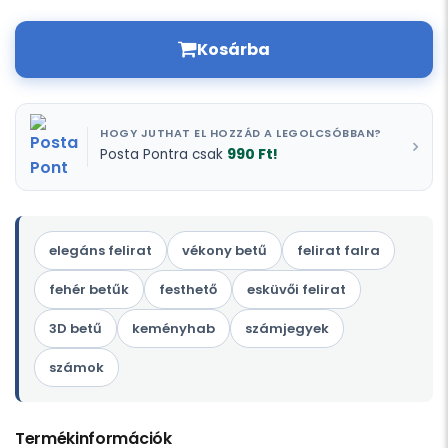
Kosárba
HOGY JUTHAT EL HOZZÁD A LEGOLCSÓBBAN?
990 Ft!
Posta Pontra csak
elegáns felirat
vékony betű
felirat falra
fehér betűk
festhető
esküvői felirat
3D betű
keményhab
számjegyek
számok
Termékinformációk