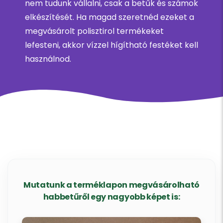
nem tudunk vállalni, csak a betűk és számok
elkészítését. Ha magad szeretnéd ezeket a
megvásárolt polisztirol termékeket
lefesteni, akkor vízzel hígítható festéket kell
használnod.
Mutatunk a terméklapon megvásárolható
habbetűről egy nagyobb képet is: