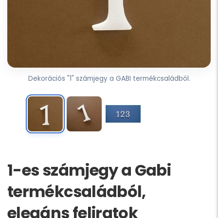
Dekorációs "1" számjegy a GABI termékcsaládból.
1-es számjegy a Gabi
termékcsaládból,
elegáns feliratok