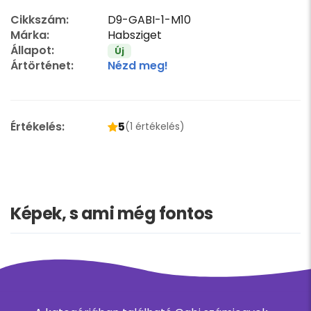
Cikkszám:
D9-GABI-1-M10
Márka:
Habsziget
Állapot:
Új
Ártörténet:
Nézd meg!
Értékelés:
5
(1 értékelés)
Képek, s ami még fontos