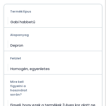
Terméktípus
Gabi habbetű
Alapanyag
Depron
Felület
Homogén, egyenletes
Mire kell
figyelni a
használat
során?
Figyelj, hogy ezek a termékek 3 éves kor alatt ne