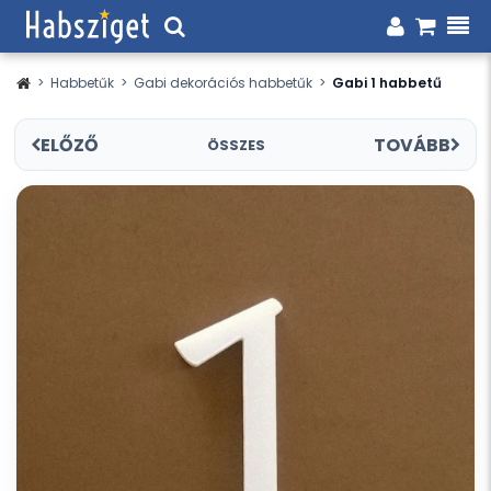
>
Habbetűk
>
Gabi dekorációs habbetűk
>
Gabi 1 habbetű
ELŐZŐ
TOVÁBB
ÖSSZES