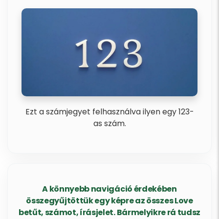
Ezt a számjegyet felhasználva ilyen egy 123-
as szám.
A könnyebb navigáció érdekében
összegyűjtöttük egy képre az összes Love
betűt, számot, írásjelet. Bármelyikre rá tudsz