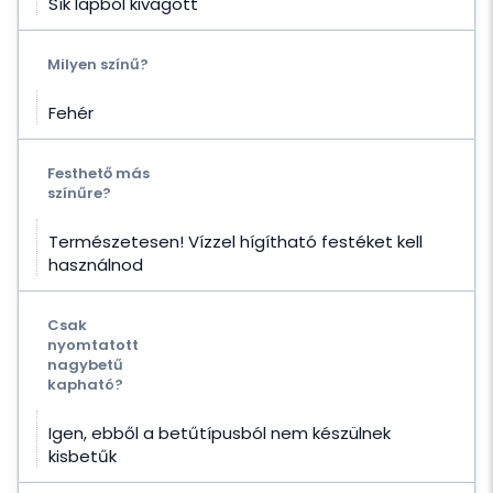
Sík lapból kivágott
Milyen színű?
Fehér
Festhető más
színűre?
Természetesen! Vízzel hígítható festéket kell
használnod
Csak
nyomtatott
nagybetű
kapható?
Igen, ebből a betűtípusból nem készülnek
kisbetűk