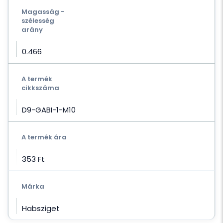
Magasság -
szélesség
arány
0.466
A termék
cikkszáma
D9-GABI-1-M10
A termék ára
353 Ft‎
Márka
Habsziget