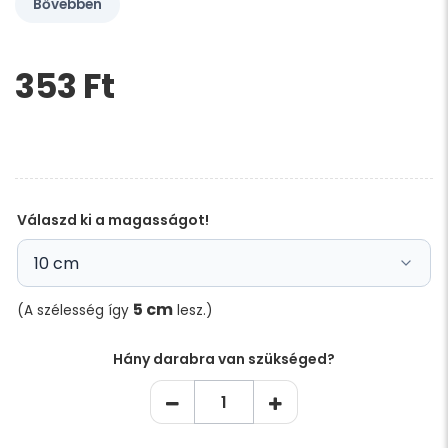
Bővebben
353 Ft‎
Kérem,
hagyja
üresen
ezt
a
mezőt
Válaszd ki a magasságot!
5 cm
(A szélesség így
lesz.)
Hány darabra van szükséged?