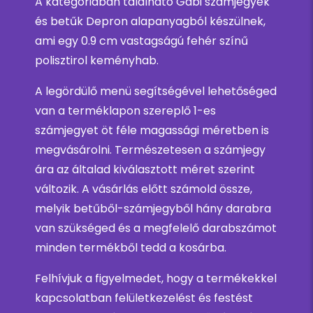
A kategóriában található Gabi számjegyek
és betűk Depron alapanyagból készülnek,
ami egy 0.9 cm vastagságú fehér színű
polisztirol keményhab.
A legördülő menü segítségével lehetőséged
van a terméklapon szereplő 1-es
számjegyet öt féle magassági méretben is
megvásárolni. Természetesen a számjegy
ára az általad kiválasztott méret szerint
változik. A vásárlás előtt számold össze,
melyik betűből-számjegyből hány darabra
van szükséged és a megfelelő darabszámot
minden termékből tedd a kosárba.
Felhívjuk a figyelmedet, hogy a termékekkel
kapcsolatban felületkezelést és festést