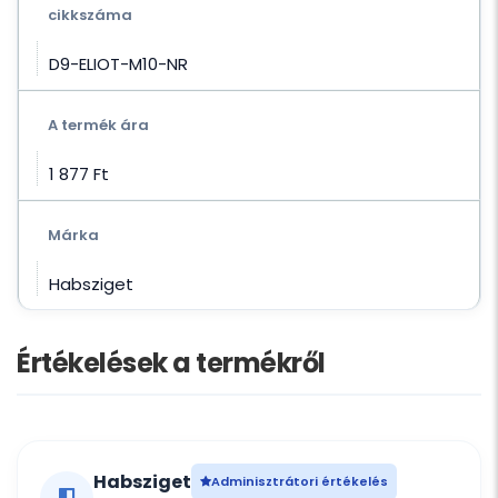
cikkszáma
D9-ELIOT-M10-NR
A termék ára
1 877 Ft‎
Márka
Habsziget
Értékelések a termékről
Habsziget
Adminisztrátori értékelés