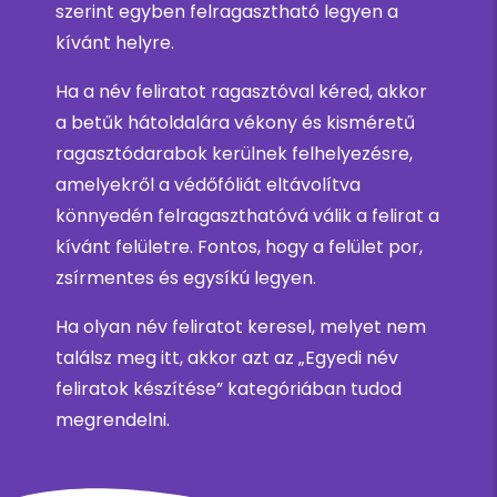
szerint egyben felragasztható legyen a
kívánt helyre.
Ha a név feliratot ragasztóval kéred, akkor
a betűk hátoldalára vékony és kisméretű
ragasztódarabok kerülnek felhelyezésre,
amelyekről a védőfóliát eltávolítva
könnyedén felragaszthatóvá válik a felirat a
kívánt felületre. Fontos, hogy a felület por,
zsírmentes és egysíkú legyen.
Ha olyan név feliratot keresel, melyet nem
találsz meg itt, akkor azt az „Egyedi név
feliratok készítése” kategóriában tudod
megrendelni.