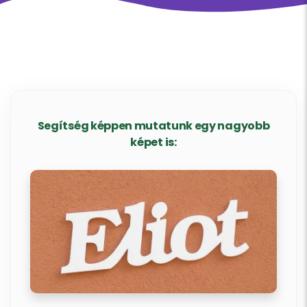
Segítség képpen mutatunk egy nagyobb
képet is: