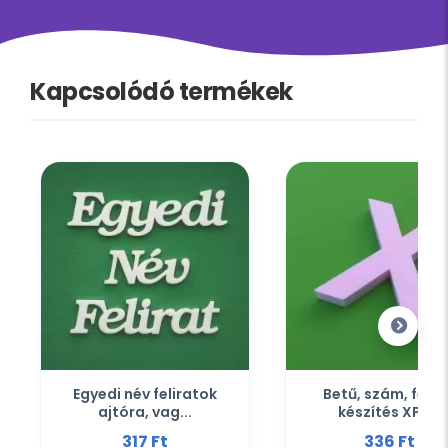
Kapcsolódó termékek
Egyedi név feliratok
Betű, szám, felir
ajtóra, vag...
készítés XPS...
317 Ft‎
336 Ft‎