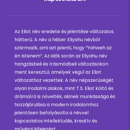
Az Eliot név eredete és jelentése változatos
hátterű. A név a héber Eliyahu névből
származik, ami azt jelenti, hogy “Yahweh az
én Istenem”. Az idők során az Eliyahu név
hangzásbeli és írásmódbeli változásokon
ment keresztül, amelyek végül az Eliot
változathoz vezettek. A név népszerűségét
olyan irodalmi alakok, mint T.S. Eliot költő és
drámaíró is növelték, akinek munkássága és
hozzájárulása a modern irodalomhoz
jelentősen befolyásolta a névvel
kapcsolatos intellektuális, kreatív és
művészi kifejezést.