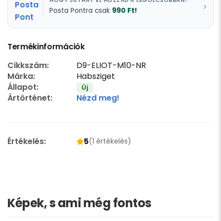
HOGY JUTHAT EL HOZZÁD A LEGOLCSÓBBAN?
990 Ft!
Posta Pontra csak
Termékinformációk
Cikkszám:
D9-ELIOT-M10-NR
Márka:
Habsziget
Állapot:
Új
Ártörténet:
Nézd meg!
Értékelés:
5
(1 értékelés)
Képek, s ami még fontos