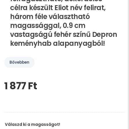
célra készült Eliot név felirat,
három féle választható
magassággal, 0.9 cm
vastagságú fehér színű Depron
keményhab alapanyagból!
Bővebben
1 877 Ft‎
Kérem,
hagyja
üresen
ezt
a
mezőt
Válaszd ki a magasságot!