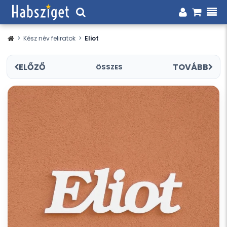
>
Kész név feliratok
>
Eliot
ELŐZŐ
TOVÁBB
ÖSSZES