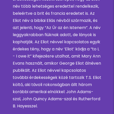
név több lehetséges eredettel rendelkezik,
beleértve a brit és francia eredetet is. Az
Eliot név a bibliai Eliás névből származik, és
azt jelenti, hogy “Az Úr az én Istenem”. A név
leggyakrabban fiúknak adott, de lányok is
kaphatják. Az Eliot névvel kapcsolatos egyik
érdekes tény, hogy a név ‘Eliot’ kódja a “to L
- I owe it” kifejezésre utalhat, amit Mary Ann
Evans használt, amikor George Eliot álnéven
publikált. Az Eliot névvel kapcsolatos
további érdekességek közé tartozik T.S. Eliot
költő, aki távoli rokonságban állt három
korábbi amerikai elnökkel: John Adams-
szal, John Quincy Adams-szal és Rutherford
B. Hayesszel.