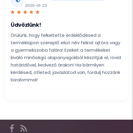
2020-01-23
Üdvözlünk!
Örülünk, hogy felkeltette érdeklődésed a
terméklapon szereplő eliot név felirat ajtóra vagy
a gyermekszoba falára! Ezeket a termékeket
kiváló minőségű alapanyagokból készítjük el, rövid
határidővel, kedvező árakon! Ha bármilyen
kérdésed, ötleted, javaslatod van, fordulj hozzánk
bizalommal!
Itt
találod