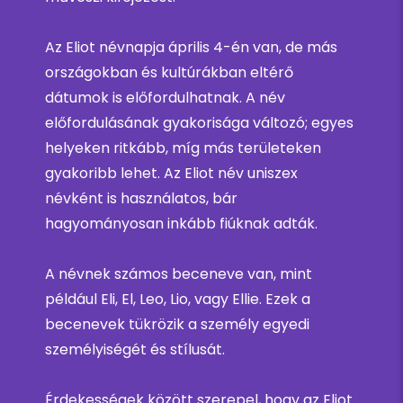
Az Eliot névnapja április 4-én van, de más
országokban és kultúrákban eltérő
dátumok is előfordulhatnak. A név
előfordulásának gyakorisága változó; egyes
helyeken ritkább, míg más területeken
gyakoribb lehet. Az Eliot név uniszex
névként is használatos, bár
hagyományosan inkább fiúknak adták.
A névnek számos beceneve van, mint
például Eli, El, Leo, Lio, vagy Ellie. Ezek a
becenevek tükrözik a személy egyedi
személyiségét és stílusát.
Érdekességek között szerepel, hogy az Eliot