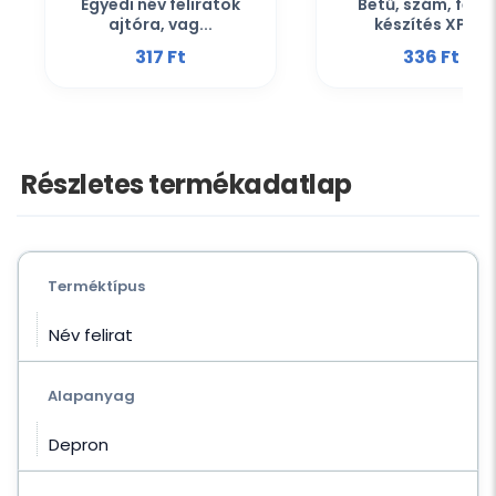
Egyedi név feliratok
Betű, szám, felir
ajtóra, vag...
készítés XPS...
317 Ft‎
336 Ft‎
Részletes termékadatlap
Terméktípus
Név felirat
Alapanyag
Depron