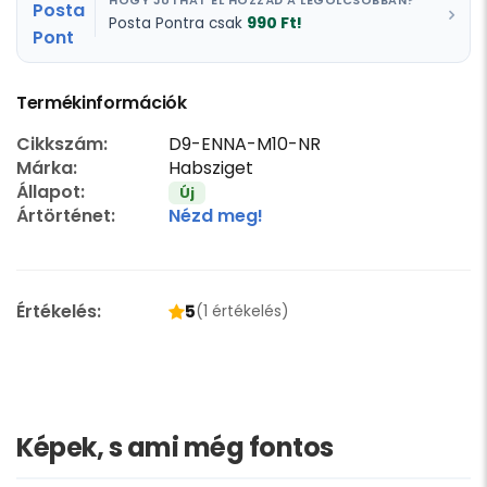
HOGY JUTHAT EL HOZZÁD A LEGOLCSÓBBAN?
990 Ft!
Posta Pontra csak
Termékinformációk
Cikkszám:
D9-ENNA-M10-NR
Márka:
Habsziget
Állapot:
Új
Ártörténet:
Nézd meg!
Értékelés:
5
(1 értékelés)
Képek, s ami még fontos