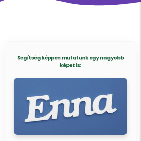
Segítség képpen mutatunk egy nagyobb
képet is: