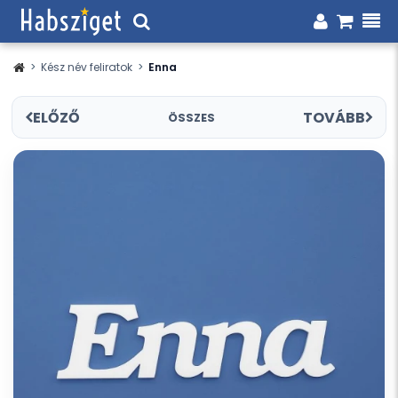
>
Kész név feliratok
>
Enna
ELŐZŐ
TOVÁBB
ÖSSZES