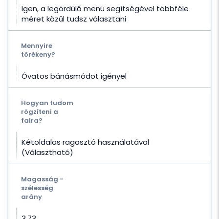
Igen, a legördülő menü segítségével többféle
méret közül tudsz választani
Mennyire
törékeny?
Óvatos bánásmódot igényel
Hogyan tudom
rögzíteni a
falra?
Kétoldalas ragasztó használatával
(Választható)
Magasság -
szélesség
arány
3.73