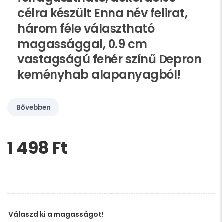
célra készült Enna név felirat,
három féle választható
magassággal, 0.9 cm
vastagságú fehér színű Depron
keményhab alapanyagból!
Bővebben
1 498 Ft‎
Kérem,
hagyja
üresen
ezt
a
mezőt
Válaszd ki a magasságot!