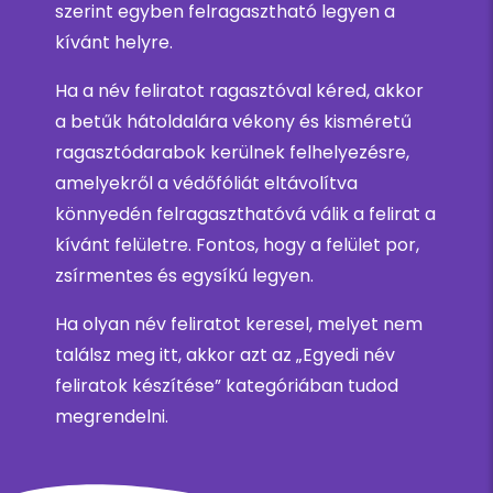
szerint egyben felragasztható legyen a
kívánt helyre.
Ha a név feliratot ragasztóval kéred, akkor
a betűk hátoldalára vékony és kisméretű
ragasztódarabok kerülnek felhelyezésre,
amelyekről a védőfóliát eltávolítva
könnyedén felragaszthatóvá válik a felirat a
kívánt felületre. Fontos, hogy a felület por,
zsírmentes és egysíkú legyen.
Ha olyan név feliratot keresel, melyet nem
találsz meg itt, akkor azt az „Egyedi név
feliratok készítése” kategóriában tudod
megrendelni.