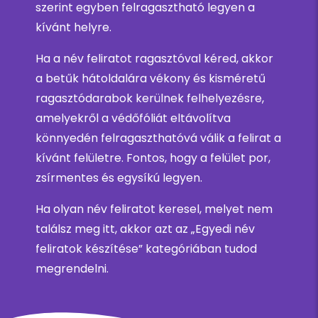
szerint egyben felragasztható legyen a
kívánt helyre.
Ha a név feliratot ragasztóval kéred, akkor
a betűk hátoldalára vékony és kisméretű
ragasztódarabok kerülnek felhelyezésre,
amelyekről a védőfóliát eltávolítva
könnyedén felragaszthatóvá válik a felirat a
kívánt felületre. Fontos, hogy a felület por,
zsírmentes és egysíkú legyen.
Ha olyan név feliratot keresel, melyet nem
találsz meg itt, akkor azt az „Egyedi név
feliratok készítése” kategóriában tudod
megrendelni.