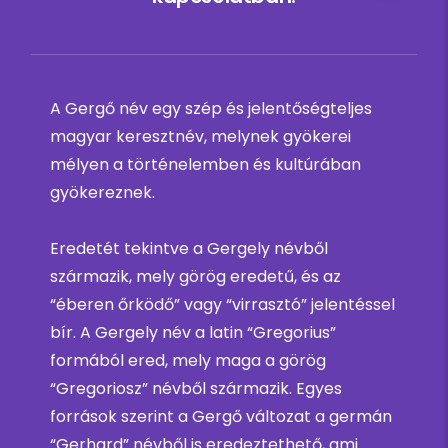
A Gergő név egy szép és jelentőségteljes
magyar keresztnév, melynek gyökerei
mélyen a történelemben és kultúrában
gyökereznek.
Eredetét tekintve a Gergely névből
származik, mely görög eredetű, és az
“éberen őrködő” vagy “virrasztó” jelentéssel
bír. A Gergely név a latin “Gregorius”
formából ered, mely maga a görög
“Gregoriosz” névből származik. Egyes
források szerint a Gergő változat a germán
“Gerhard” névből is eredeztethető, ami