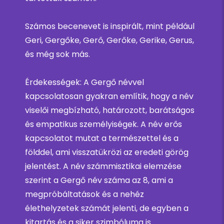
Számos becenevet is inspirált, mint például
Geri, Gergőke, Gerő, Gerőke, Gerike, Gerus,
és még sok más.
Érdekességek: A Gergő névvel
kapcsolatosan gyakran említik, hogy a név
viselői megbízható, határozott, barátságos
és empatikus személyiségek. A név erős
kapcsolatot mutat a természettel és a
földdel, ami visszatükrözi az eredeti görög
jelentést. A név számmisztikai elemzése
szerint a Gergő név száma az 8, ami a
megpróbáltatások és a nehéz
élethelyzetek számát jelenti, de egyben a
kitartás és a siker szimbóluma is.