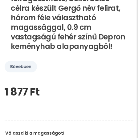
célra készült Gergő név felirat,
három féle választható
magassággal, 0.9 cm
vastagságú fehér színű Depron
keményhab alapanyagból!
Bővebben
1 877 Ft‎
Kérem,
hagyja
üresen
ezt
a
mezőt
Válaszd ki a magasságot!