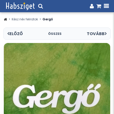
>
Kész név feliratok
>
Gergő
ELŐZŐ
TOVÁBB
ÖSSZES