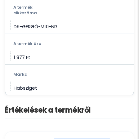
A termék
cikkszáma
D9-GERGŐ-M10-NR
A termék ára
1 877 Ft‎
Márka
Habsziget
Értékelések a termékről