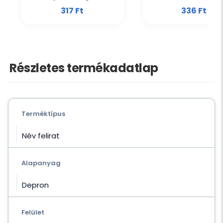
317 Ft‎
336 Ft‎
Részletes termékadatlap
Terméktípus
Név felirat
Alapanyag
Depron
Felület