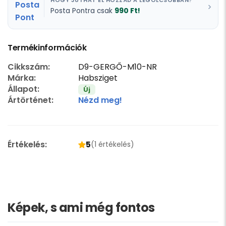
HOGY JUTHAT EL HOZZÁD A LEGOLCSÓBBAN?
990 Ft!
Posta Pontra csak
Termékinformációk
Cikkszám:
D9-GERGŐ-M10-NR
Márka:
Habsziget
Állapot:
Új
Ártörténet:
Nézd meg!
Értékelés:
5
(1 értékelés)
Képek, s ami még fontos