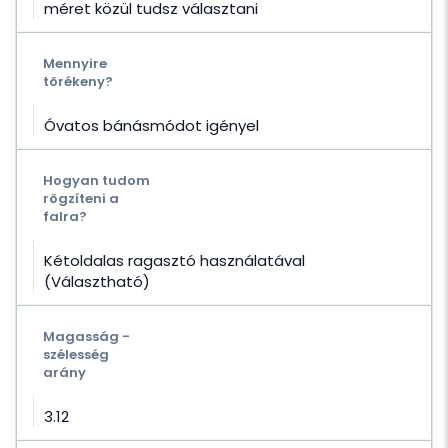
méret közül tudsz választani
Mennyire
törékeny?
Óvatos bánásmódot igényel
Hogyan tudom
rögzíteni a
falra?
Kétoldalas ragasztó használatával
(Választható)
Magasság -
szélesség
arány
3.12