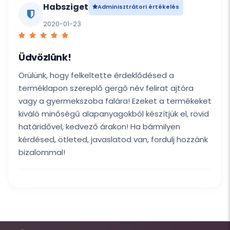
Habsziget
Adminisztrátori értékelés
2020-01-23
Üdvözlünk!
Örülünk, hogy felkeltette érdeklődésed a
terméklapon szereplő gergő név felirat ajtóra
vagy a gyermekszoba falára! Ezeket a termékeket
kiváló minőségű alapanyagokból készítjük el, rövid
határidővel, kedvező árakon! Ha bármilyen
kérdésed, ötleted, javaslatod van, fordulj hozzánk
bizalommal!
Itt