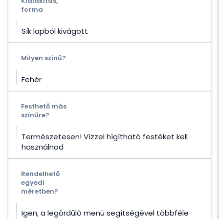
Kialakítás,
forma
Sík lapból kivágott
Milyen színű?
Fehér
Festhető más
színűre?
Természetesen! Vízzel hígítható festéket kell
használnod
Rendelhető
egyedi
méretben?
Igen, a legördülő menü segítségével többféle