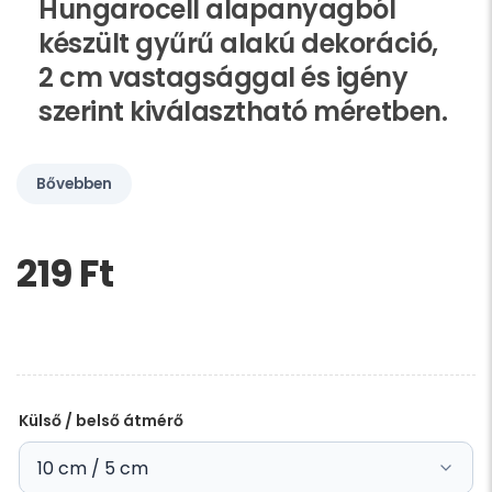
Hungarocell alapanyagból
készült gyűrű alakú dekoráció,
2 cm vastagsággal és igény
szerint kiválasztható méretben.
Bővebben
219 Ft‎
Kérem,
hagyja
üresen
ezt
a
mezőt
Külső / belső átmérő