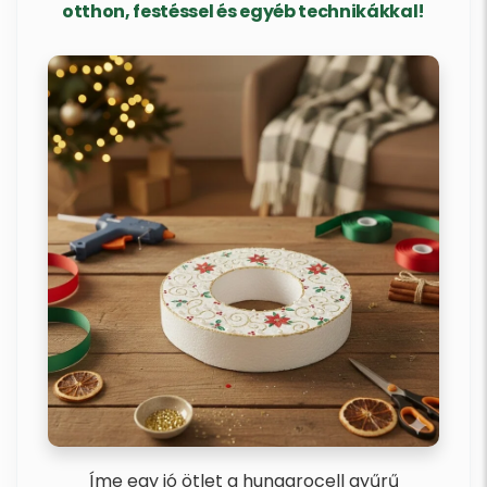
otthon, festéssel és egyéb technikákkal!
Íme egy jó ötlet a hungarocell gyűrű