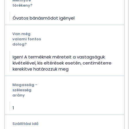
Mennyire
törékeny?
Óvatos bánásmódot igényel
Van még
valami fontos
dolog?
Igen! A terméknek méreteit a vastagságuk
kivételével, kis eltérések esetén, centiméterre
kerekítve határozzuk meg
Magasság -
szélesség
arány
1
Szállítási idő