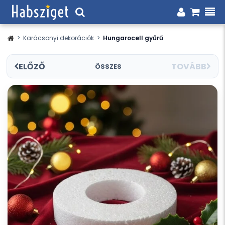
>
Karácsonyi dekorációk
>
Hungarocell gyűrű
ELŐZŐ
TOVÁBB
ÖSSZES