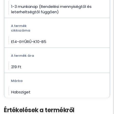
1-3 munkanap (Rendelési mennyiségtől és
leterheltségtől függően)
A termék
cikkszáma
E14-GYŰRŰ-K10-B5
A termék ára
219 Ft‎
Márka
Habsziget
Értékelések a termékről