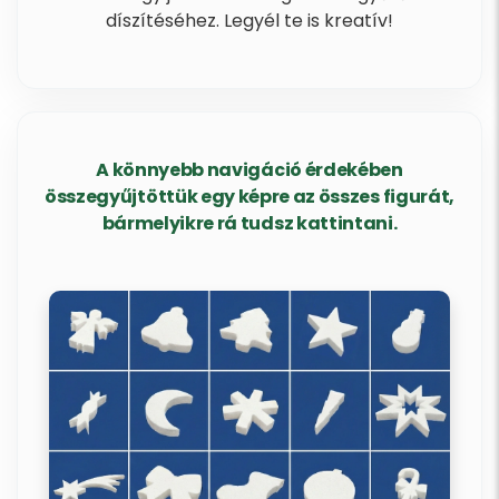
díszítéséhez. Legyél te is kreatív!
A könnyebb navigáció érdekében
összegyűjtöttük egy képre az összes figurát,
bármelyikre rá tudsz kattintani.