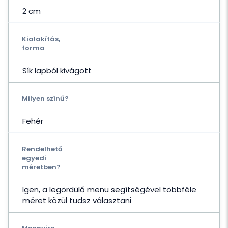
2 cm
Kialakítás,
forma
Sík lapból kivágott
Milyen színű?
Fehér
Rendelhető
egyedi
méretben?
Igen, a legördülő menü segítségével többféle
méret közül tudsz választani