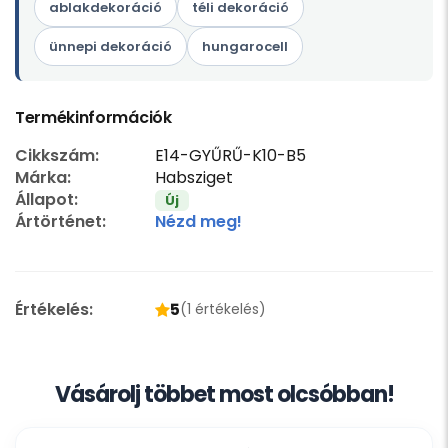
ablakdekoráció
téli dekoráció
ünnepi dekoráció
hungarocell
Termékinformációk
Cikkszám:
E14-GYŰRŰ-K10-B5
Márka:
Habsziget
Állapot:
Új
Ártörténet:
Nézd meg!
Értékelés:
5
(1 értékelés)
Vásárolj többet most olcsóbban!