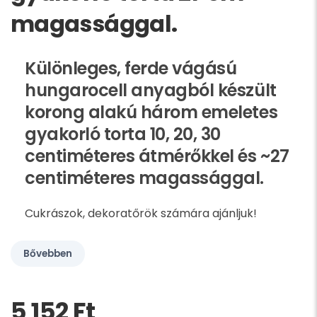
magassággal.
Különleges, ferde vágású
hungarocell anyagból készült
korong alakú három emeletes
gyakorló torta 10, 20, 30
centiméteres átmérőkkel és ~27
centiméteres magassággal.
Cukrászok, dekoratőrök számára ajánljuk!
Bővebben
5 152 Ft‎
Kérem,