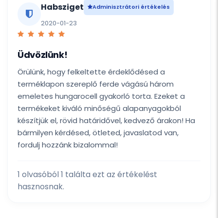
Habsziget
Adminisztrátori értékelés
2020-01-23
Üdvözlünk!
Örülünk, hogy felkeltette érdeklődésed a
terméklapon szereplő ferde vágású három
emeletes hungarocell gyakorló torta. Ezeket a
termékeket kiváló minőségű alapanyagokból
készítjük el, rövid határidővel, kedvező árakon! Ha
bármilyen kérdésed, ötleted, javaslatod van,
fordulj hozzánk bizalommal!
1 olvasóból 1 találta ezt az értékelést
hasznosnak.