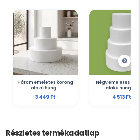
Három emeletes korong
Négy emeletes kor
alakú hung...
alakú hunga...
3 449 Ft‎
4 513 Ft‎
Részletes termékadatlap