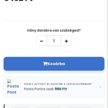
hagyja
üresen
ezt
a
mezőt
Hány darabra van szükséged?
Kosárba
HOGY JUTHAT EL HOZZÁD A LEGOLCSÓBBAN?
990 Ft!
Posta Pontra csak