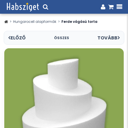
>
Hungarocell alapformák
>
Ferde vágású torta
ELŐZŐ
TOVÁBB
ÖSSZES