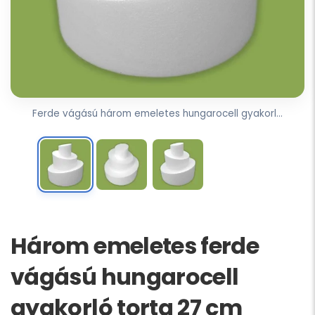
Ferde vágású három emeletes hungarocell gyakorl...
Három emeletes ferde
vágású hungarocell
gyakorló torta 27 cm