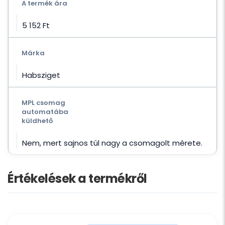
A termék ára
5 152 Ft‎
Márka
Habsziget
MPL csomag
automatába
küldhető
Nem, mert sajnos túl nagy a csomagolt mérete.
Értékelések a termékről