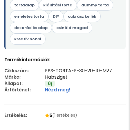
tortaalap
kiállítási torta
dummy torta
emeletes torta
DIY
cukrász kellék
dekorációs alap
csináld magad
kreatív hobbi
Termékinformációk
Cikkszám:
EPS-TORTA-F-30-20-10-M27
Márka:
Habsziget
Állapot:
Új
Ártörténet:
Nézd meg!
Értékelés:
5
(1 értékelés)