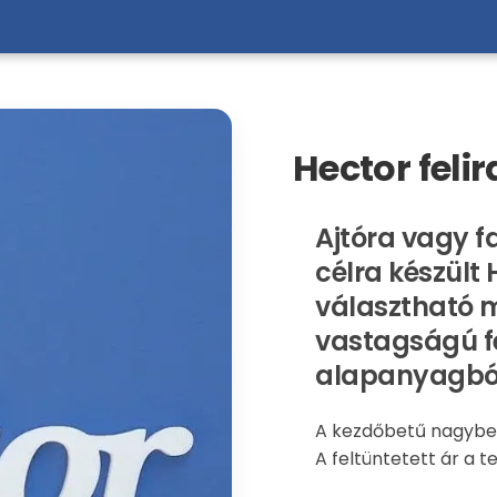
Hector felir
Ajtóra vagy f
célra készült 
választható 
vastagságú f
alapanyagbó
A kezdőbetű nagybet
A feltüntetett ár a te