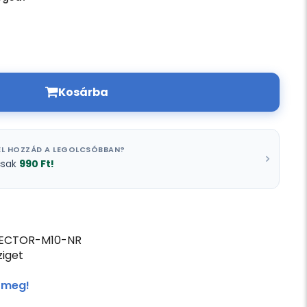
Kosárba
L HOZZÁD A LEGOLCSÓBBAN?
990 Ft!
csak
ECTOR-M10-NR
iget
 meg!