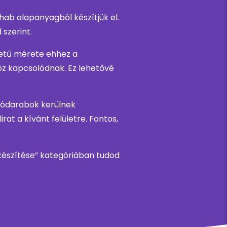
ab alapanyagból készítjük el.
szerint.
betű mérete ehhez a
z kapcsolódnak. Ez lehetővé
ztódarabok kerülnek
rat a kívánt felületre. Fontos,
k készítése” kategóriában tudod