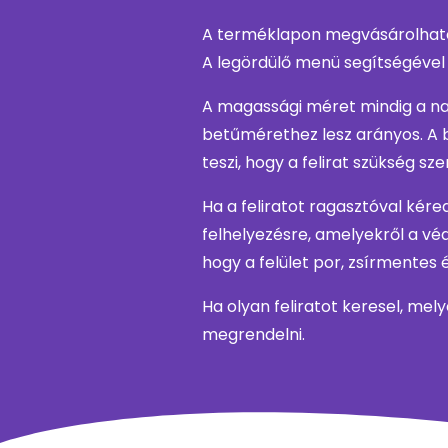
A terméklapon megvásárolható 
A legördülő menü segítségével 
A magassági méret mindig a nag
betűmérethez lesz arányos. A 
teszi, hogy a felirat szükség sz
Ha a feliratot ragasztóval kér
felhelyezésre, amelyekről a védő
hogy a felület por, zsírmentes 
Ha olyan feliratot keresel, mel
megrendelni.