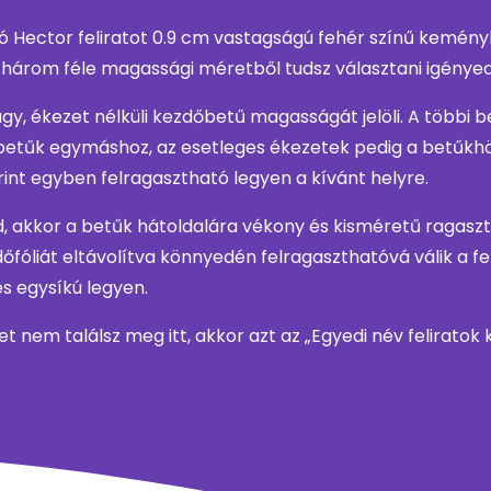
Hector feliratot 0.9 cm vastagságú fehér színű keményh
három féle magassági méretből tudsz választani igényed 
y, ékezet nélküli kezdőbetű magasságát jelöli. A többi 
betűk egymáshoz, az esetleges ékezetek pedig a betűkhö
erint egyben felragasztható legyen a kívánt helyre.
ed, akkor a betűk hátoldalára vékony és kisméretű ragas
fóliát eltávolítva könnyedén felragaszthatóvá válik a feli
és egysíkú legyen.
yet nem találsz meg itt, akkor azt az „Egyedi név felirato