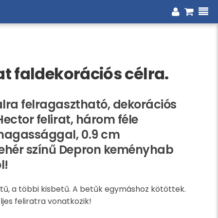
at faldekorációs célra.
alra felragasztható, dekorációs
Hector felirat, három féle
magassággal, 0.9 cm
ehér színű Depron keményhab
l!
ű, a többi kisbetű. A betűk egymáshoz kötöttek.
ljes feliratra vonatkozik!