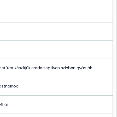
etűket készítjük eredetileg ilyen színben gyártják
használnod
zítjük