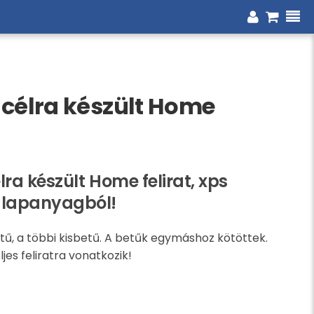
 célra készült Home
ra készült Home felirat, xps
lapanyagból!
ű, a többi kisbetű. A betűk egymáshoz kötöttek.
ljes feliratra vonatkozik!