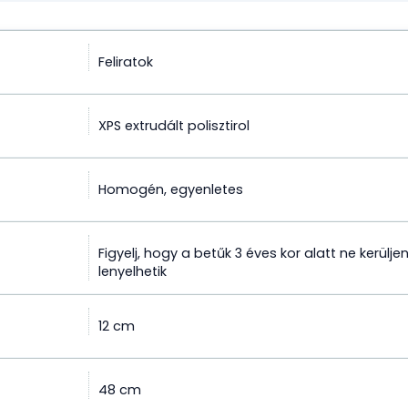
Feliratok
XPS extrudált polisztirol
Homogén, egyenletes
Figyelj, hogy a betűk 3 éves kor alatt ne kerülj
lenyelhetik
12 cm
48 cm