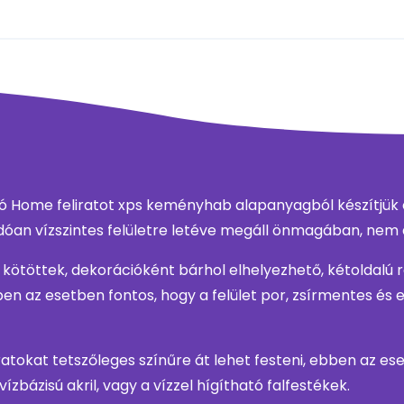
Home feliratot xps keményhab alapanyagból készítjük e
an vízszintes felületre letéve megáll önmagában, nem d
z kötöttek, dekorációként bárhol elhelyezhető, kétoldalú 
ben az esetben fontos, hogy a felület por, zsírmentes és 
liratokat tetszőleges színűre át lehet festeni, ebben az es
vízbázisú akril, vagy a vízzel hígítható falfestékek.