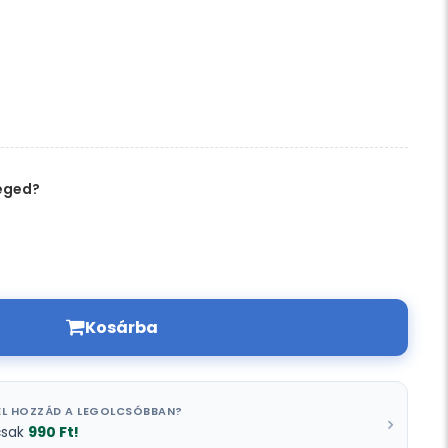
éged?
Kosárba
L HOZZÁD A LEGOLCSÓBBAN?
990 Ft!
csak