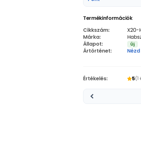
Termékinformációk
Cikkszám:
X20-
Márka:
Habsz
Állapot:
Új
Ártörténet:
Nézd
Értékelés:
5
(1