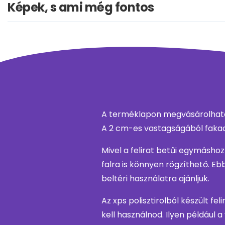
Képek, s ami még fontos
A terméklapon megvásárolható 
A 2 cm-es vastagságából fakadó
Mivel a felirat betűi egymásho
falra is könnyen rögzíthető. Eb
beltéri használatra ajánljuk.
Az xps polisztirolból készült fe
kell használnod. Ilyen például a 