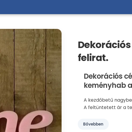
Dekorációs
felirat.
Dekorációs cél
keményhab a
A kezdőbetű nagybet
A feltüntetett ár a te
Bővebben