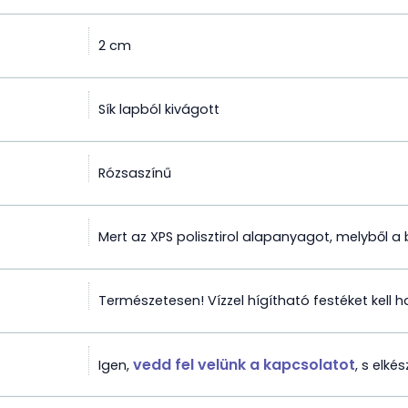
2 cm
Sík lapból kivágott
Rózsaszínű
Mert az XPS polisztirol alapanyagot, melyből a b
Természetesen! Vízzel hígítható festéket kell 
vedd fel velünk a kapcsolatot
Igen,
, s elkés