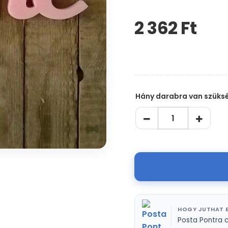
2 362 Ft‎
Kérem,
hagyja
üresen
ezt
a
mezőt
Hány darabra van szüks
HOGY JUTHAT E
Posta Pontra 