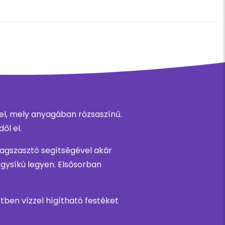
l, mely anyagában rózsaszínű.
ől el.
ragszasztó segítségével akár
egysíkú legyen. Elsősorban
etben vízzel hígítható festéket