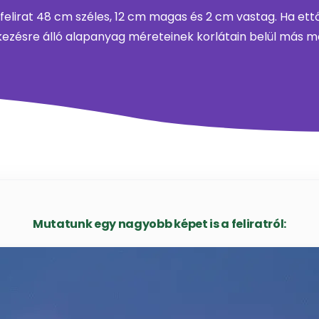
lirat 48 cm széles, 12 cm magas és 2 cm vastag. Ha ettől
kezésre álló alapanyag méreteinek korlátain belül más mér
Mutatunk egy nagyobb képet is a feliratról: