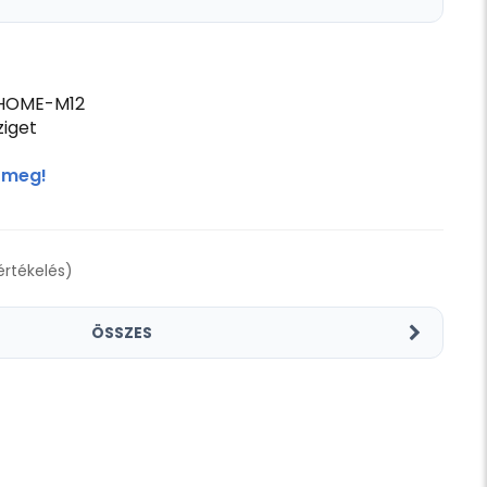
HOME-M12
iget
 meg!
 értékelés)
ÖSSZES