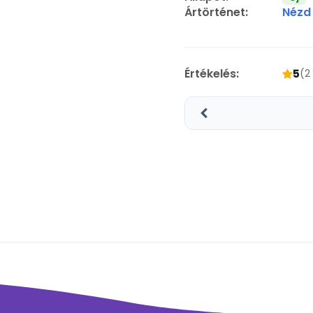
Ártörténet:
Nézd
Értékelés:
5
(2