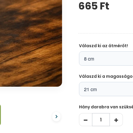
665 Ft‎
Kérem,
hagyja
üresen
ezt
a
mezőt
Válaszd ki az átmérőt!
Válaszd ki a magasságo
Hány darabra van szüks