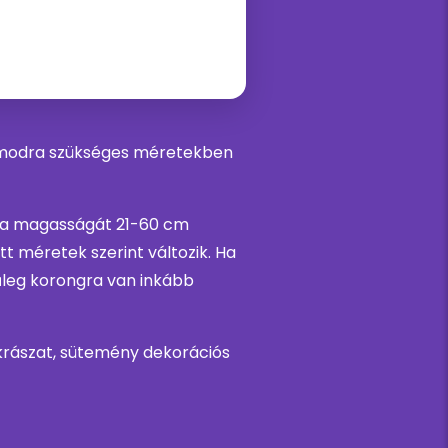
zámodra szükséges méretekben
t a magasságát 21-60 cm
t méretek szerint változik. Ha
űleg korongra van inkább
ukrászat, sütemény dekorációs