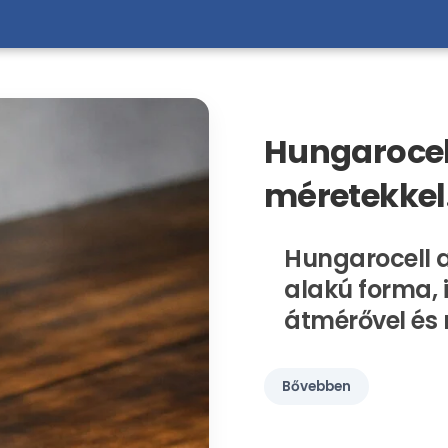
Hungarocell
méretekkel
Hungarocell 
alakú forma, 
átmérővel és
Bővebben