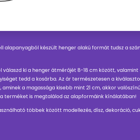
ll alapanyagból készült henger alakú formát tudsz a s
l válaszd ki a henger átmérőjét 8-18 cm között, valamin
iséget tedd a kosárba. Az ár természetesen a kiválasztot
, aminek a magassága kisebb mint 21 cm, akkor valószín
a terméket is megtalálod az alapformáink kínálatában!
használható többek között modellezés, dísz, dekoráció, c