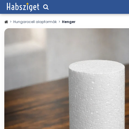
>
Hungarocell alapformák
>
Henger