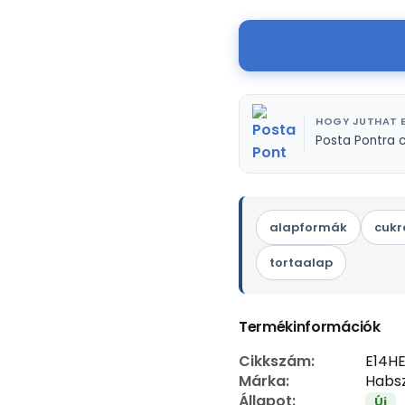
HOGY JUTHAT E
Posta Pontra 
alapformák
cukr
tortaalap
Termékinformációk
Cikkszám:
E14H
Márka:
Habsz
Állapot:
Új