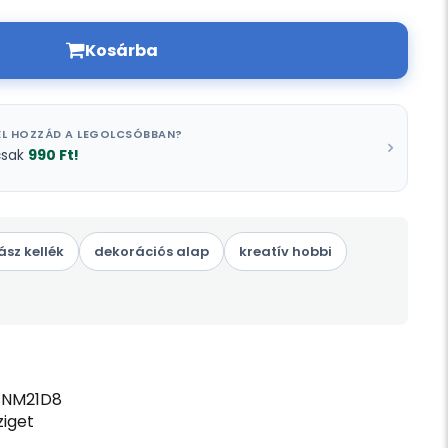
Kosárba
L HOZZÁD A LEGOLCSÓBBAN?
990 Ft!
csak
ász kellék
dekorációs alap
kreatív hobbi
ENM21D8
iget