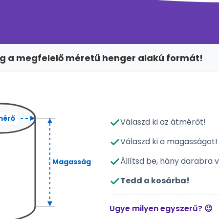
eg a megfelelő méretű henger alakú formát!
mérő
Válaszd ki az átmérőt!
Válaszd ki a magasságot!
Állítsd be, hány darabra 
Magasság
Tedd a kosárba!
Ugye milyen egyszerű? 😉