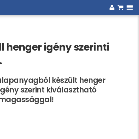
 henger igény szerinti
.
alapanyagból készült henger
igény szerint kiválasztható
 magassággal!