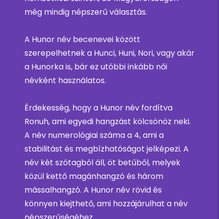
még mindig népszerű választás.
A Hunor név becenevei között
szerepelhetnek a Hunci, Huni, Nori, vagy akár
a Hunorka is, bár ez utóbbi inkább női
névként használatos.
Érdekesség, hogy a Hunor név fordítva
Ronuh, ami egyedi hangzást kölcsönöz neki.
A név numerológiai száma a 4, ami a
stabilitást és megbízhatóságot jelképezi. A
név két szótagból áll, öt betűből, melyek
közül kettő magánhangzó és három
mássalhangzó. A Hunor név rövid és
könnyen kiejthető, ami hozzájárulhat a név
népszerűségéhez.