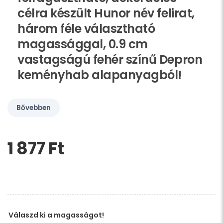
célra készült Hunor név felirat,
három féle választható
magassággal, 0.9 cm
vastagságú fehér színű Depron
keményhab alapanyagból!
Bővebben
1 877 Ft‎
Kérem,
hagyja
üresen
ezt
a
mezőt
Válaszd ki a magasságot!