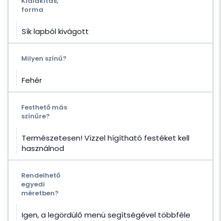
Kialakítás,
forma
Sík lapból kivágott
Milyen színű?
Fehér
Festhető más
színűre?
Természetesen! Vízzel hígítható festéket kell
használnod
Rendelhető
egyedi
méretben?
Igen, a legördülő menü segítségével többféle