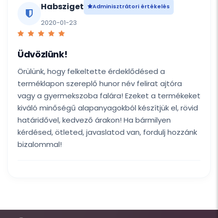
Habsziget
Adminisztrátori értékelés
2020-01-23
Üdvözlünk!
Örülünk, hogy felkeltette érdeklődésed a
terméklapon szereplő hunor név felirat ajtóra
vagy a gyermekszoba falára! Ezeket a termékeket
kiváló minőségű alapanyagokból készítjük el, rövid
határidővel, kedvező árakon! Ha bármilyen
kérdésed, ötleted, javaslatod van, fordulj hozzánk
bizalommal!
Itt