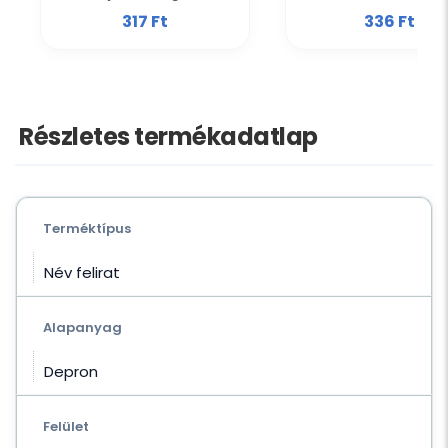
317 Ft‎
336 Ft‎
Részletes termékadatlap
Terméktípus
Név felirat
Alapanyag
Depron
Felület