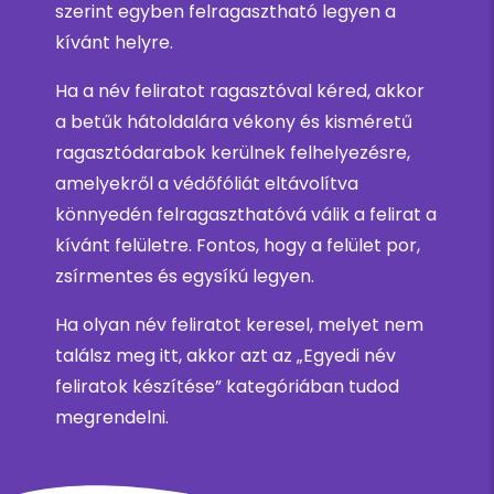
szerint egyben felragasztható legyen a
kívánt helyre.
Ha a név feliratot ragasztóval kéred, akkor
a betűk hátoldalára vékony és kisméretű
ragasztódarabok kerülnek felhelyezésre,
amelyekről a védőfóliát eltávolítva
könnyedén felragaszthatóvá válik a felirat a
kívánt felületre. Fontos, hogy a felület por,
zsírmentes és egysíkú legyen.
Ha olyan név feliratot keresel, melyet nem
találsz meg itt, akkor azt az „Egyedi név
feliratok készítése” kategóriában tudod
megrendelni.