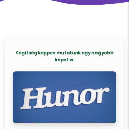
Segítség képpen mutatunk egy nagyobb
képet is: