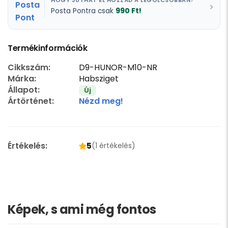
HOGY JUTHAT EL HOZZÁD A LEGOLCSÓBBAN?
990 Ft!
Posta Pontra csak
Termékinformációk
Cikkszám:
D9-HUNOR-M10-NR
Márka:
Habsziget
Állapot:
Új
Ártörténet:
Nézd meg!
Értékelés:
5
(1 értékelés)
Képek, s ami még fontos