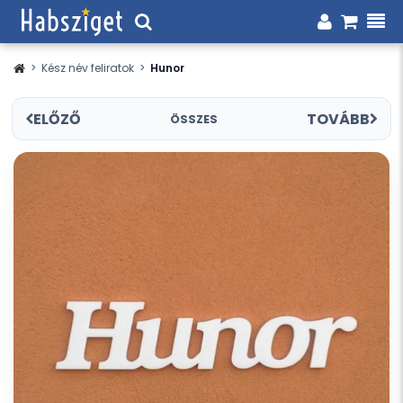
>
Kész név feliratok
>
Hunor
ELŐZŐ
TOVÁBB
ÖSSZES