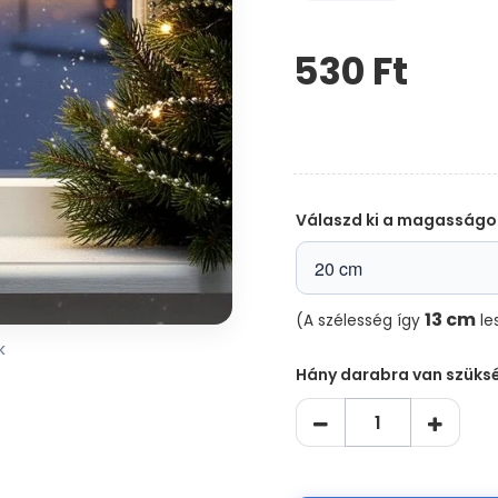
530 Ft‎
Kérem,
hagyja
üresen
ezt
a
mezőt
Válaszd ki a magasságo
13 cm
(A szélesség így
les
k
Hány darabra van szüks