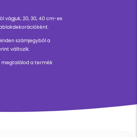
 vágjuk, 20, 30, 40 cm-es
 ablakdekorációként.
minden számjegyből a
nt változik.
s megtalálod a termék