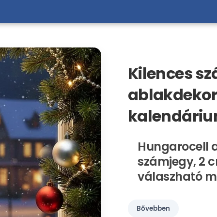
Kilences s
ablakdekor
kalendáriu
Hungarocell a
számjegy, 2 
válaszható m
Bővebben