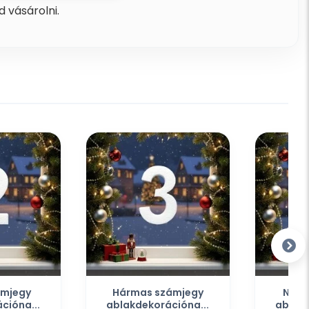
 vásárolni.
ámjegy
Hármas számjegy
Négy
cióna...
ablakdekorációna...
ablakd