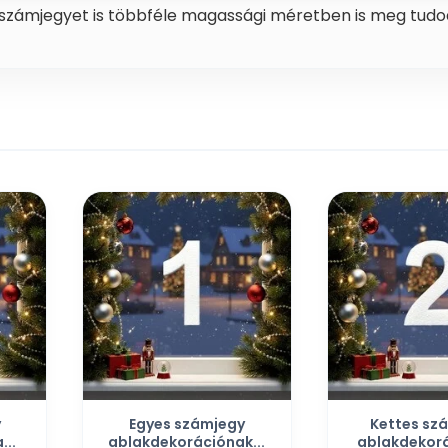
 számjegyet is többféle magassági méretben is meg tudod
y
Egyes számjegy
Kettes sz
...
ablakdekorációnak...
ablakdekorá