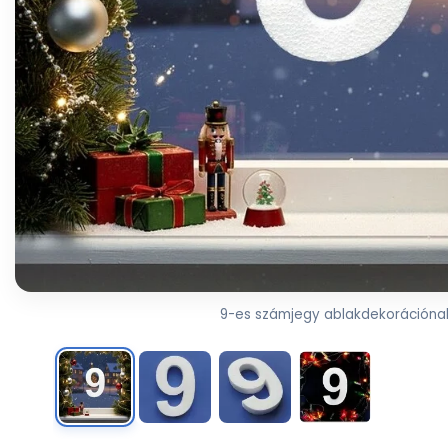
9-es számjegy ablakdekorációna