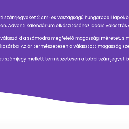
ti számjegyeket 2 cm-es vastagságú hungarocell lapokból
n. Adventi kalendárium elkészítéséhez ideális választás
 válaszd ki a számodra megfelelő magassági méretet, s 
osárba. Az ár természetesen a választott magasság szeri
es számjegy mellett természetesen a többi számjegyet i