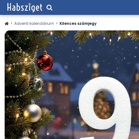
>
Adventi kalendárium
>
Kilences számjegy