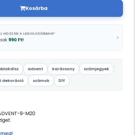
Kosárba
L HOZZÁD A LEGOLCSÓBBAN?
990 Ft!
csak
ablakdísz
advent
karácsony
számjegyek
i dekoráció
számok
DIY
ADVENT-9-M20
iget
 meg!