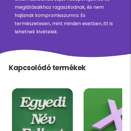
meglátásaikhoz ragaszkodnak, és nem
hajlanak kompromisszumra. És
természetesen, mint minden esetben, itt is
lehetnek kivételek.
Kapcsolódó termékek