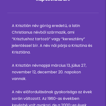
A Krisztián név görög eredetű, a latin
Christianus névből származik, ami
“Krisztushoz tartozó” vagy “keresztény”
jelentéssel bír. A név női párja a Krisztina és
Krisztiána.
A Krisztián névnapjai március 13, július 27,
november 12, december 20. napokon
vannak.
A név előfordulásának gyakorisága az évek
során változott. Az 1960-as években
kevésbé volt gyakori, de a 2000-es évek