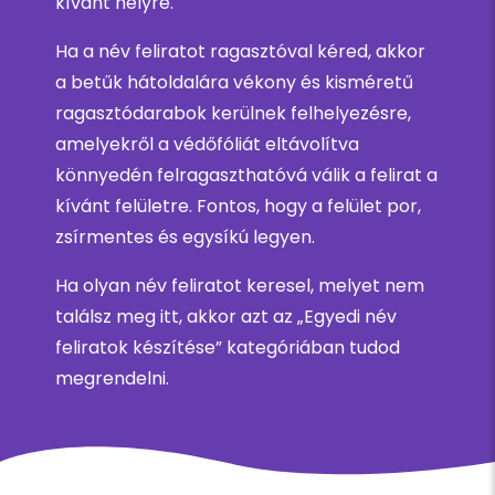
kívánt helyre.
Ha a név feliratot ragasztóval kéred, akkor
a betűk hátoldalára vékony és kisméretű
ragasztódarabok kerülnek felhelyezésre,
amelyekről a védőfóliát eltávolítva
könnyedén felragaszthatóvá válik a felirat a
kívánt felületre. Fontos, hogy a felület por,
zsírmentes és egysíkú legyen.
Ha olyan név feliratot keresel, melyet nem
találsz meg itt, akkor azt az „Egyedi név
feliratok készítése” kategóriában tudod
megrendelni.