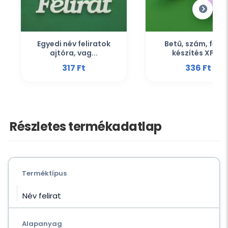
Egyedi név feliratok
Betű, szám, felir
ajtóra, vag...
készítés XPS...
317 Ft‎
336 Ft‎
Részletes termékadatlap
Terméktípus
Név felirat
Alapanyag