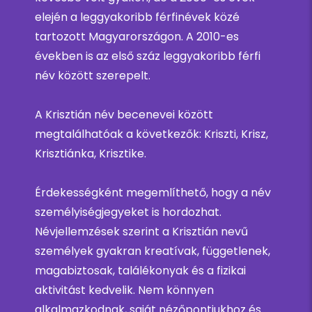
elején a leggyakoribb férfinévek közé
tartozott Magyarországon. A 2010-es
években is az első száz leggyakoribb férfi
név között szerepelt.
A Krisztián név becenevei között
megtalálhatóak a következők: Kriszti, Krisz,
Krisztiánka, Krisztike.
Érdekességként megemlíthető, hogy a név
személyiségjegyeket is hordozhat.
Névjellemzések szerint a Krisztián nevű
személyek gyakran kreatívak, függetlenek,
magabiztosak, találékonyak és a fizikai
aktivitást kedvelik. Nem könnyen
alkalmazkodnak, saját nézőpontjukhoz és