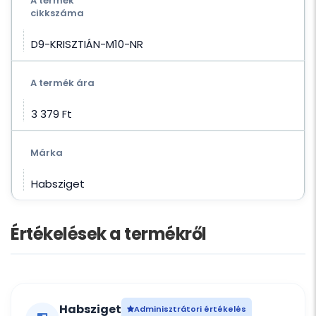
A termék
cikkszáma
D9-KRISZTIÁN-M10-NR
A termék ára
3 379 Ft‎
Márka
Habsziget
Értékelések a termékről
Habsziget
Adminisztrátori értékelés