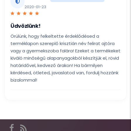
2020-01-23
Üdvözlünk!
Örülünk, hogy felkeltette érdeklődésed a
terméklapon szereplő krisztián név felirat ajtóra
vagy a gyermekszoba falára! Ezeket a termékeket
kiváló minőségű alapanyagokból készítjük el, rövid
határidővel, kedvező árakon! Ha bármilyen
kérdésed, ötleted, javaslatod van, fordulj hozzánk
bizalommal!
Itt