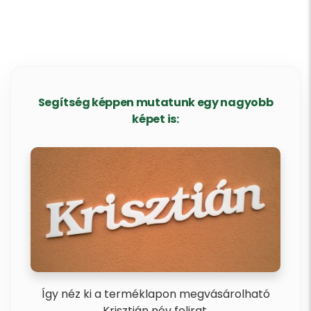
Segítség képpen mutatunk egy nagyobb
képet is:
Így néz ki a terméklapon megvásárolható
Krisztián név felirat.