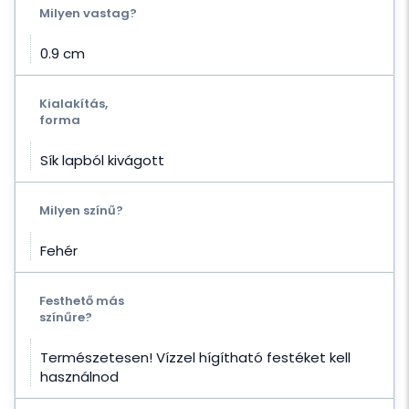
Milyen vastag?
0.9 cm
Kialakítás,
forma
Sík lapból kivágott
Milyen színű?
Fehér
Festhető más
színűre?
Természetesen! Vízzel hígítható festéket kell
használnod