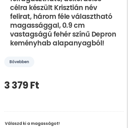
célra készült Krisztián név
felirat, három féle választható
magassággal, 0.9 cm
vastagságú fehér színű Depron
keményhab alapanyagból!
Bővebben
3 379 Ft‎
Kérem,
hagyja
üresen
ezt
a
mezőt
Válaszd ki a magasságot!