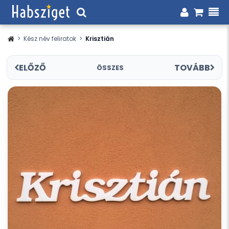
>
Kész név feliratok
>
Krisztián
ELŐZŐ
TOVÁBB
ÖSSZES