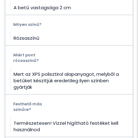
A betű vastagsága 2 cm
Milyen színű?
Rózsaszínű
Miért pont
rózsaszínű?
Mert az XPS polisztirol alapanyagot, melyből a
betűket készítjük eredetileg ilyen színben
gyártják
Festhető más
színűre?
Természetesen! Vízzel hígítható festéket kell
használnod