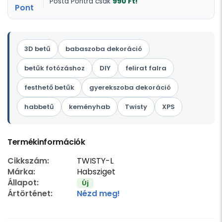
990 Ft!
Posta Pontra csak
3D betű
babaszoba dekoráció
betűk fotózáshoz
DIY
felirat falra
festhető betűk
gyerekszoba dekoráció
habbetű
keményhab
Twisty
XPS
Termékinformációk
Cikkszám:
TWISTY-L
Márka:
Habsziget
Állapot:
Új
Ártörténet:
Nézd meg!