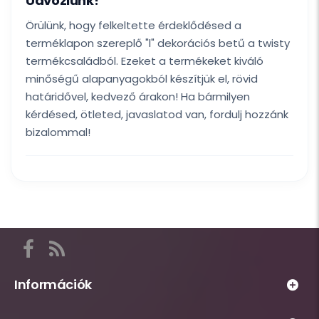
Üdvözlünk!
Örülünk, hogy felkeltette érdeklődésed a
terméklapon szereplő "l" dekorációs betű a twisty
termékcsaládból. Ezeket a termékeket kiváló
minőségű alapanyagokból készítjük el, rövid
határidővel, kedvező árakon! Ha bármilyen
kérdésed, ötleted, javaslatod van, fordulj hozzánk
bizalommal!
Itt
találod
a
Információk
Habsziget
Webáruház
közösségi