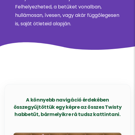
Felhelyezheted, a betűket vonalban,
hullámosan, ívesen, vagy akár függőlegesen
is, saját ötleteid alapján.
A könnyebb navigáció érdekében
összegyűjtöttük egy képre az összes Twisty
habbetűt, bármelyikre rá tudsz kattintani.