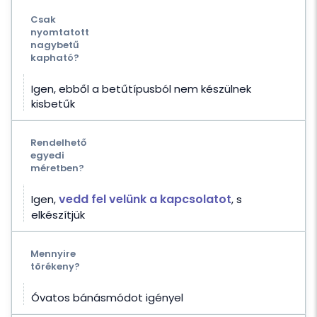
Csak
nyomtatott
nagybetű
kapható?
Igen, ebből a betűtípusból nem készülnek
kisbetűk
Rendelhető
egyedi
méretben?
vedd fel velünk a kapcsolatot
Igen,
, s
elkészítjük
Mennyire
törékeny?
Óvatos bánásmódot igényel