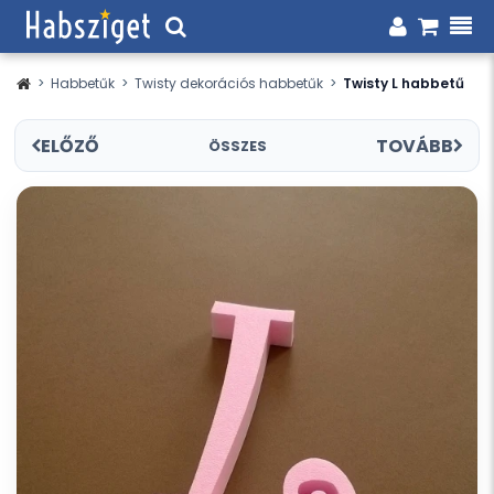
>
Habbetűk
>
Twisty dekorációs habbetűk
>
Twisty L habbetű
ELŐZŐ
TOVÁBB
ÖSSZES