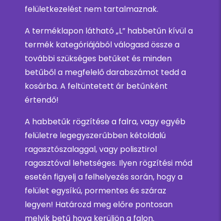
felületkezelést nem tartalmaznak.
A terméklapon látható „L” habbetűn kívül a
termék kategóriájából válogasd össze a
további szükséges betűket és minden
betűből a megfelelő darabszámot tedd a
kosárba. A feltüntetett ár betűnként
értendő!
A habbetűk rögzítése a falra, vagy egyéb
felületre legegyszerűbben kétoldalú
ragasztószalaggal, vagy polisztirol
ragasztóval lehetséges. Ilyen rögzítési mód
esetén figyelj a felhelyezés során, hogy a
felület egysíkú, pormentes és száraz
legyen! Határozd meg előre pontosan
melyik betű hova kerüljön a falon.