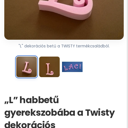
"L" dekorációs betű a TWISTY termékcsaládból.
„L” habbetű
gyerekszobába a Twisty
dekorációs