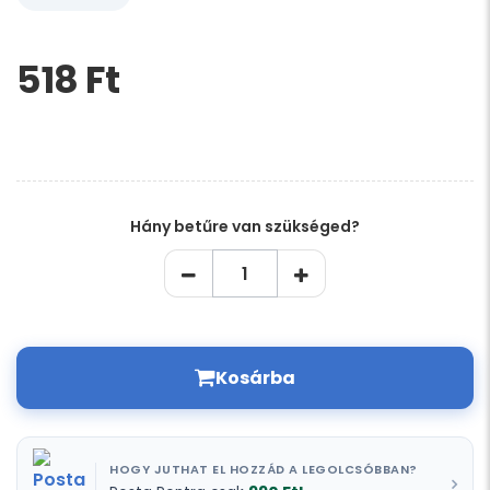
518 Ft‎
Kérem,
hagyja
üresen
ezt
a
mezőt
Hány betűre van szükséged?
Kosárba
HOGY JUTHAT EL HOZZÁD A LEGOLCSÓBBAN?