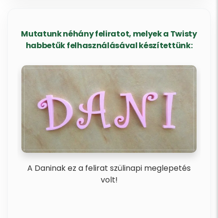
Mutatunk néhány feliratot, melyek a Twisty
habbetűk felhasználásával készítettünk:
ba
A Daninak ez a felirat szülinapi meglepetés
Rem
volt!