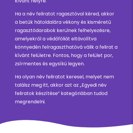
kívánt helyre.
Ha a név feliratot ragasztóval kéred, akkor
a betűk hátoldalára vékony és kisméretű
ragasztódarabok kerülnek felhelyezésre,
amelyekről a védőfóliát eltávolítva
könnyedén felragaszthatóvá válik a felirat a
kívánt felületre. Fontos, hogy a felület por,
zsírmentes és egysíkú legyen.
Ha olyan név feliratot keresel, melyet nem
találsz meg itt, akkor azt az „Egyedi név
feliratok készítése” kategóriában tudod
megrendelni.