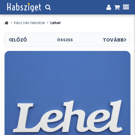
>
Kész név feliratok
>
Lehel
ELŐZŐ
TOVÁBB
ÖSSZES