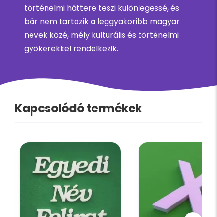
történelmi háttere teszi különlegessé, és
bár nem tartozik a leggyakoribb magyar
nevek közé, mély kulturális és történelmi
gyökerekkel rendelkezik.
Kapcsolódó termékek