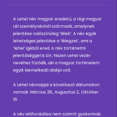
A Lehel név magyar eredetű, a régi magyar
Lél személynévből származik, amelynek
jelentése valószínűleg ‘lélek’. A név egyik
lehetséges jelentése a ‘lélegzet’, ami a
‘lehel’ igéből ered. A név történelmi
jelentőséggel is bír, hiszen Lehel vezér
nevéhez fűződik, aki a magyar történelem
egyik kiemelkedő alakja volt.
A Lehel névnapjai a következő dátumokon
vannak: Március 26., Augusztus 2., Október
16.
A név előfordulása nem számít gyakorinak;