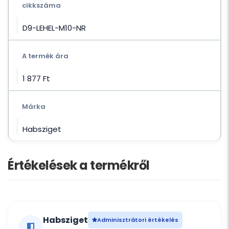
cikkszáma
D9-LEHEL-M10-NR
A termék ára
1 877 Ft‎
Márka
Habsziget
Értékelések a termékről
Habsziget
Adminisztrátori értékelés