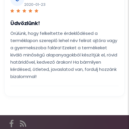
2020-01-23
Üdvözlünk!
Örülünk, hogy felkeltette érdeklődésed a
terméklapon szereplő lehel név felirat ajtóra vagy
a gyermekszoba falára! Ezeket a termékeket
kiváló minőségű alapanyagokból készítjük el, rövid
határidővel, kedvező árakon! Ha bármilyen
kérdésed, ötleted, javaslatod van, fordulj hozzánk
bizalommal!
Itt
találod