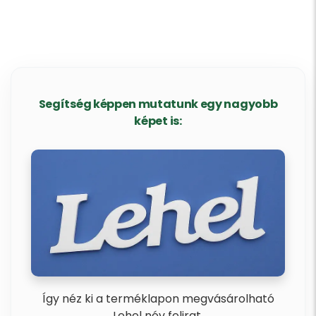
Segítség képpen mutatunk egy nagyobb
képet is:
Így néz ki a terméklapon megvásárolható
Lehel név felirat.