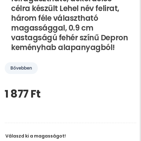
célra készült Lehel név felirat,
három féle választható
magassággal, 0.9 cm
vastagságú fehér színű Depron
keményhab alapanyagból!
Bővebben
1 877 Ft‎
Kérem,
hagyja
üresen
ezt
a
mezőt
Válaszd ki a magasságot!