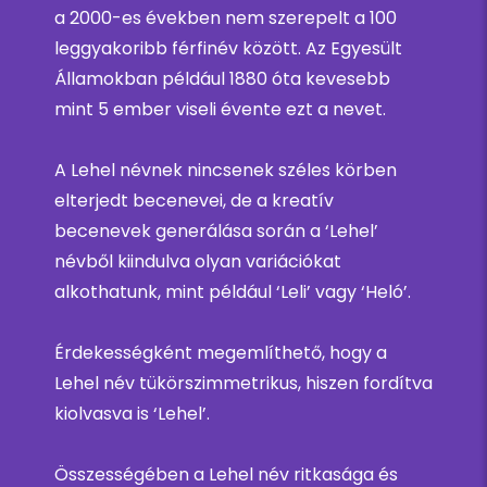
a 2000-es években nem szerepelt a 100
leggyakoribb férfinév között. Az Egyesült
Államokban például 1880 óta kevesebb
mint 5 ember viseli évente ezt a nevet.
A Lehel névnek nincsenek széles körben
elterjedt becenevei, de a kreatív
becenevek generálása során a ‘Lehel’
névből kiindulva olyan variációkat
alkothatunk, mint például ‘Leli’ vagy ‘Heló’.
Érdekességként megemlíthető, hogy a
Lehel név tükörszimmetrikus, hiszen fordítva
kiolvasva is ‘Lehel’.
Összességében a Lehel név ritkasága és