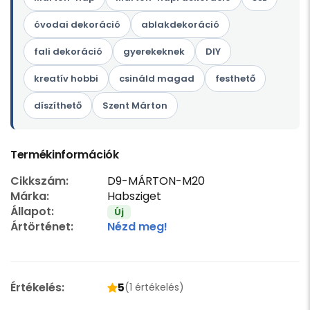
óvodai dekoráció
ablakdekoráció
fali dekoráció
gyerekeknek
DIY
kreatív hobbi
csináld magad
festhető
díszíthető
Szent Márton
Termékinformációk
Cikkszám:
D9-MÁRTON-M20
Márka:
Habsziget
Állapot:
Új
Ártörténet:
Nézd meg!
Értékelés:
5
(1 értékelés)