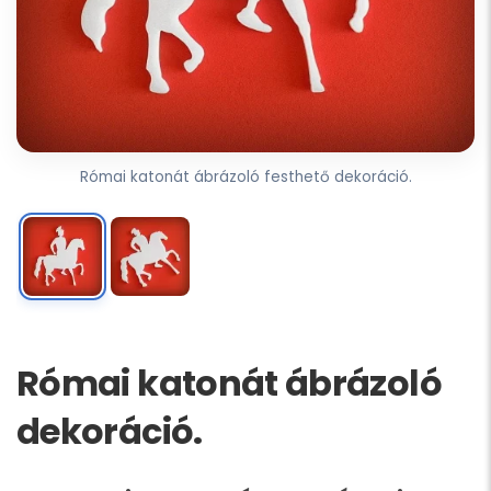
Római katonát ábrázoló festhető dekoráció.
Római katonát ábrázoló
dekoráció.