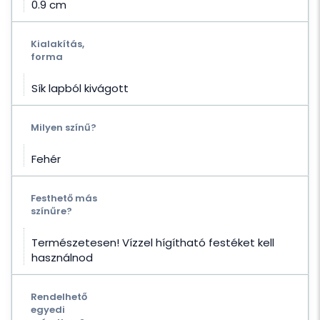
0.9 cm
Kialakítás,
forma
Sík lapból kivágott
Milyen színű?
Fehér
Festhető más
színűre?
Természetesen! Vízzel hígítható festéket kell
használnod
Rendelhető
egyedi