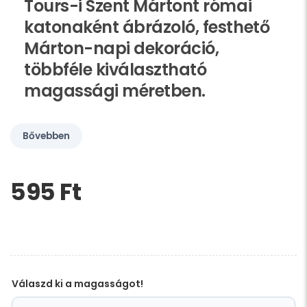
Tours-i Szent Mártont római
katonaként ábrázoló, festhető
Márton-napi dekoráció,
többféle kiválasztható
magassági méretben.
Bővebben
595 Ft‎
Kérem,
hagyja
üresen
ezt
a
mezőt
Válaszd ki a magasságot!