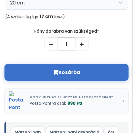
17 cm
(A szélesség így
lesz.)
Hány darabra van szükséged?
Kosárba
HOGY JUTHAT EL HOZZÁD A LEGOLCSÓBBAN?
990 Ft!
Posta Pontra csak
Márton-nap
Márton-napi dekoráció
ősz