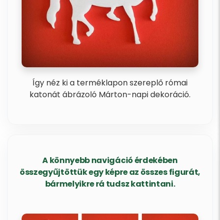
Így néz ki a terméklapon szereplő római
katonát ábrázoló Márton-napi dekoráció.
A könnyebb navigáció érdekében
összegyűjtöttük egy képre az összes figurát,
bármelyikre rá tudsz kattintani.