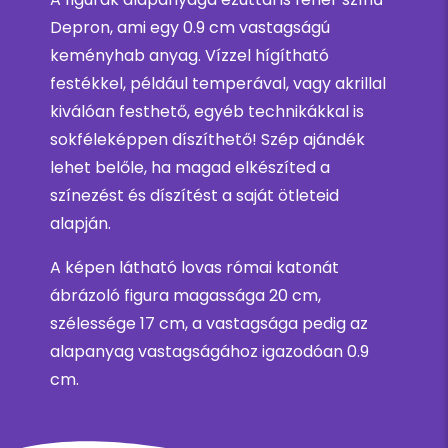
Depron, ami egy 0.9 cm vastagságú
keményhab anyag. Vízzel hígítható
festékkel, például temperával, vagy akrillal
kiválóan festhető, egyéb technikákkal is
sokféleképpen díszíthető! Szép ajándék
lehet belőle, ha magad elkészíted a
színezést és díszítést a saját ötleteid
alapján.
A képen látható lovas római katonát
ábrázoló figura magassága 20 cm,
szélessége 17 cm, a vastagsága pedig az
alapanyag vastagságához igazodóan 0.9
cm.