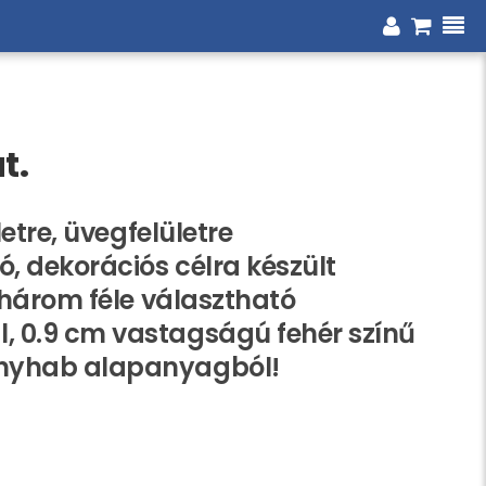
t.
letre, üvegfelületre
ó, dekorációs célra készült
, három féle választható
 0.9 cm vastagságú fehér színű
nyhab alapanyagból!