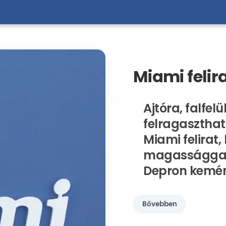
Miami felira
Ajtóra, falfelü
felragaszthat
Miami felirat
magassággal,
Depron kemé
Bővebben