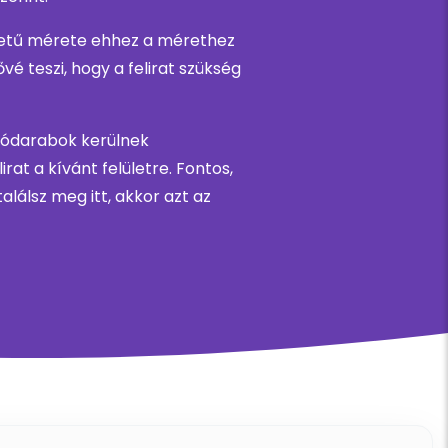
 betű mérete ehhez a mérethez
é teszi, hogy a felirat szükség
ztódarabok kerülnek
rat a kívánt felületre. Fontos,
alálsz meg itt, akkor azt az