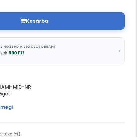
Kosárba
L HOZZÁD A LEGOLCSÓBBAN?
990 Ft!
csak
IAMI-M10-NR
iget
 meg!
 értékelés)