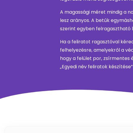
A magassági méret mindig a na
lesz arányos. A betűk egymásho
szerint egyben felragasztható l
Ha a feliratot ragasztóval kér
felhelyezésre, amelyekről a védő
hogy a felület por, zsírmentes é
„Egyedi név feliratok készítés