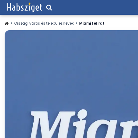
>
Ország, város és településnevek
>
Miami felirat