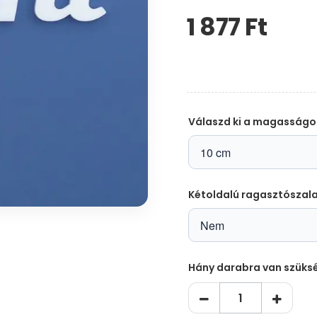
1 877 Ft‎
Kérem,
hagyja
üresen
ezt
a
mezőt
Válaszd ki a magasságo
Kétoldalú ragasztószal
Hány darabra van szüks