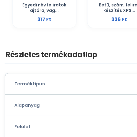
Egyedi név feliratok
Betű, szám, felir
ajtóra, vag...
készítés XPS...
317 Ft‎
336 Ft‎
Részletes termékadatlap
Terméktípus
Alapanyag
Felület