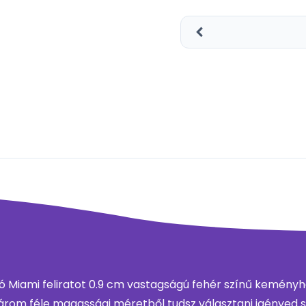
Miami feliratot 0.9 cm vastagságú fehér színű keményha
rom féle magassági méretből tudsz választani igényed sz