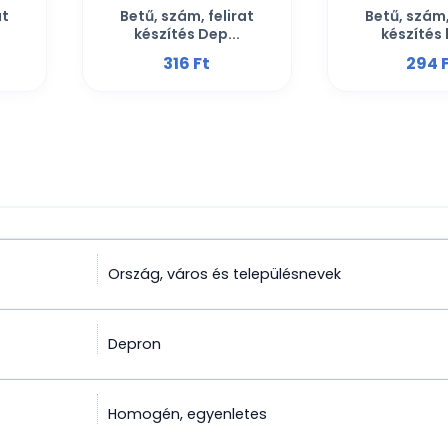
at
Betű, szám, felirat
Betű, szám,
készítés Dep...
készítés 
316 Ft‎
294 F
Ország, város és településnevek
Depron
Homogén, egyenletes