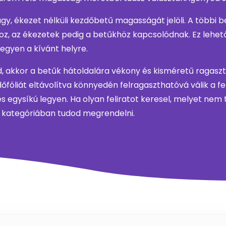
gy, ékezet nélküli kezdőbetű magasságát jelöli. A többi
z, az ékezetek pedig a betűkhöz kapcsolódnak. Ez lehetőv
egyen a kívánt helyre.
ed, akkor a betűk hátoldalára vékony és kisméretű ragas
fóliát eltávolítva könnyedén felragaszthatóvá válik a feli
s egysíkú legyen. Ha olyan feliratot keresel, melyet nem t
e” kategóriában tudod megrendelni.