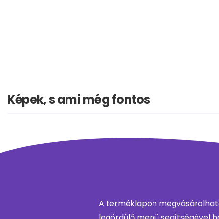
Képek, s ami még fontos
A terméklapon megvásárolható 
legördülő menü segítségével há