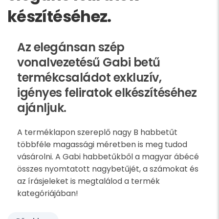
készítéséhez.
Az elegánsan szép
vonalvezetésű Gabi betű
termékcsaládot exkluzív,
igényes feliratok elkészítéséhez
ajánljuk.
A terméklapon szereplő nagy B habbetűt
többféle magassági méretben is meg tudod
vásárolni. A Gabi habbetűkből a magyar ábécé
összes nyomtatott nagybetűjét, a számokat és
az írásjeleket is megtalálod a termék
kategóriájában!