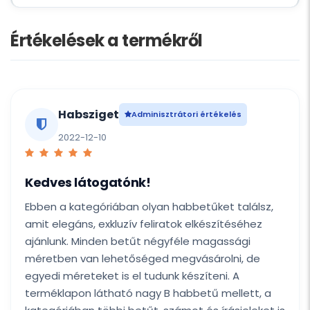
Értékelések a termékről
Habsziget
Adminisztrátori értékelés
2022-12-10
Kedves látogatónk!
Ebben a kategóriában olyan habbetűket találsz,
amit elegáns, exkluzív feliratok elkészítéséhez
ajánlunk. Minden betűt négyféle magassági
méretben van lehetőséged megvásárolni, de
egyedi méreteket is el tudunk készíteni. A
terméklapon látható nagy B habbetű mellett, a