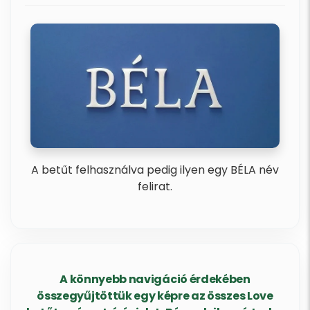
A betűt felhasználva pedig ilyen egy BÉLA név
felirat.
A könnyebb navigáció érdekében
összegyűjtöttük egy képre az összes Love