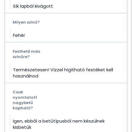
Sík lapból kivágott
Milyen színű?
Fehér
Festhető más
színűre?
Természetesen! Vízzel hígítható festéket kell
használnod
Csak
nyomtatott
nagybetű
kapható?
Igen, ebből a betűtípusból nem készülnek
kisbetűk