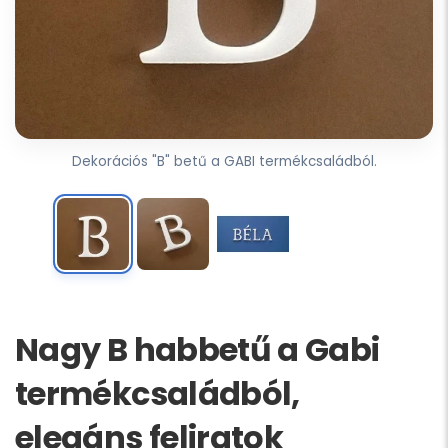
Dekorációs "B" betű a GABI termékcsaládból.
Nagy B habbetű a Gabi
termékcsaládból,
elegáns feliratok