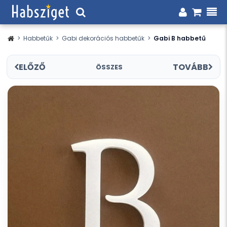
>
Habbetűk
>
Gabi dekorációs habbetűk
>
Gabi B habbetű
ELŐZŐ
TOVÁBB
ÖSSZES