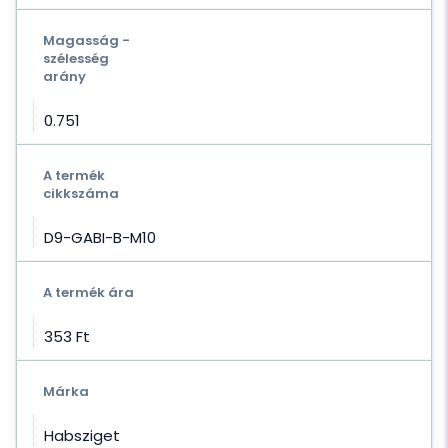
Magasság -
szélesség
arány
0.751
A termék
cikkszáma
D9-GABI-B-M10
A termék ára
353 Ft‎
Márka
Habsziget