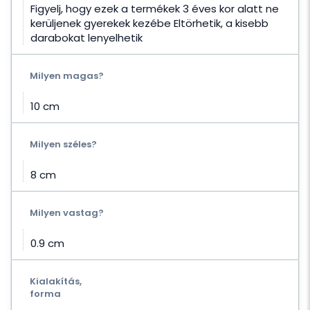
Figyelj, hogy ezek a termékek 3 éves kor alatt ne
kerüljenek gyerekek kezébe Eltörhetik, a kisebb
darabokat lenyelhetik
Milyen magas?
10 cm
Milyen széles?
8 cm
Milyen vastag?
0.9 cm
Kialakítás,
forma