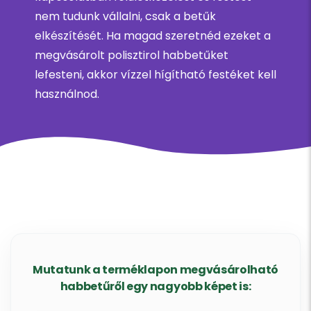
nem tudunk vállalni, csak a betűk
elkészítését. Ha magad szeretnéd ezeket a
megvásárolt polisztirol habbetűket
lefesteni, akkor vízzel hígítható festéket kell
használnod.
Mutatunk a terméklapon megvásárolható
habbetűről egy nagyobb képet is: