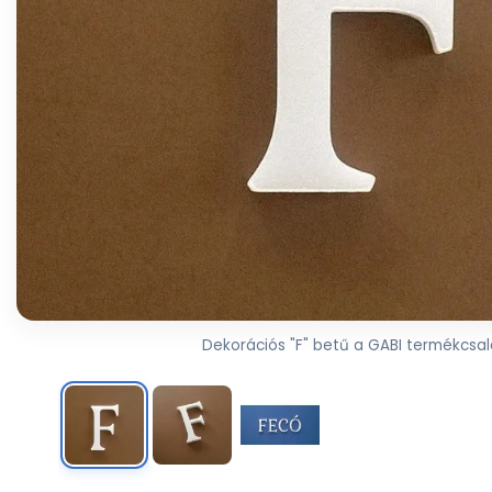
Dekorációs "F" betű a GABI termékcsal