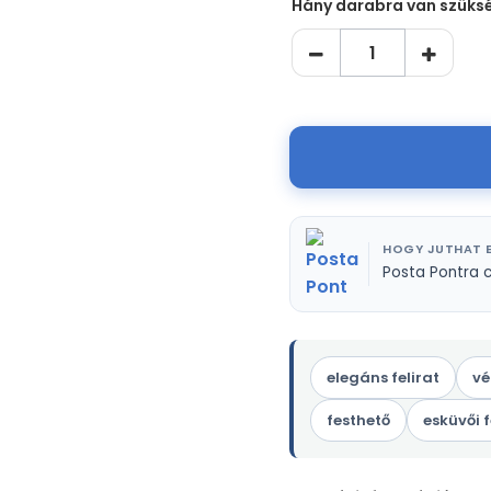
Hány darabra van szüks
HOGY JUTHAT E
Posta Pontra 
elegáns felirat
vé
festhető
esküvői f