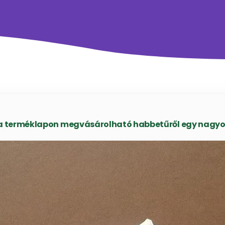
 terméklapon megvásárolható habbetűről egy nagyob