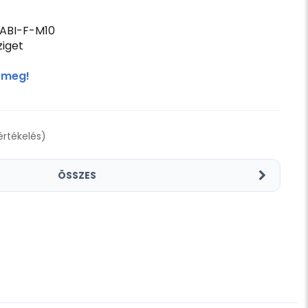
ABI-F-M10
iget
 meg!
 értékelés)
ÖSSZES