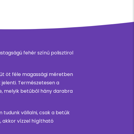
tagságú fehér színű polisztirol
űt öt féle magassági méretben
 jelenti. Természetesen a
ze, melyik betűből hány darabra
 tudunk vállalni, csak a betűk
 akkor vízzel hígítható