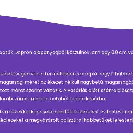
betűk Depron alapanyagból készülnek, ami egy 0.9 cm vas
 lehetőséged van a terméklapon szereplő nagy F habbet
t magassági méret az ékezet nélküli nagybetű magasságát
tott méret szerint változik. A vásárlás előtt számold öss
 darabszámot minden betűből tedd a kosárba.
 termékekkel kapcsolatban felületkezelést és festést nem
éd ezeket a megvásárolt polisztirol habbetűket lefesteni,