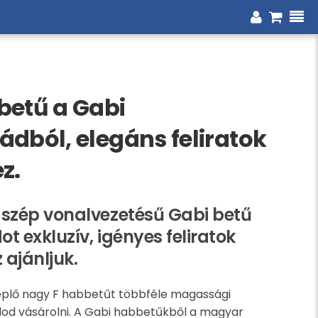
betű a Gabi
dból, elegáns feliratok
z.
 szép vonalvezetésű Gabi betű
t exkluzív, igényes feliratok
 ajánljuk.
plő nagy F habbetűt többféle magassági
od vásárolni. A Gabi habbetűkből a magyar