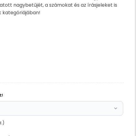
ott nagybetűjét, a számokat és az írásjeleket is
 kategóriájában!
t!
z.)