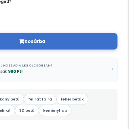
éged?
Kosárba
L HOZZÁD A LEGOLCSÓBBAN?
990 Ft!
csak
kony betű
felirat falra
fehér betűk
elirat
3D betű
keményhab