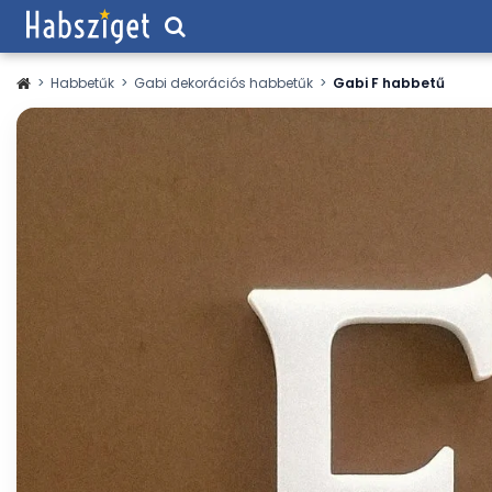
>
Habbetűk
>
Gabi dekorációs habbetűk
>
Gabi F habbetű