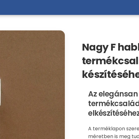
Nagy F hab
termékcsalá
készítéséhe
Az elegánsan
termékcsaládo
elkészítéséhez
A terméklapon szere
méretben is meg tud