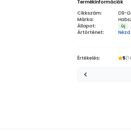
Termékinformációk
Cikkszám:
D9-G
Márka:
Habsz
Állapot:
Új
Ártörténet:
Nézd
Értékelés:
5
(1