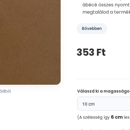
ábécé összes nyomtat
megtalálod a termék
Bővebben
353 Ft‎
Kérem,
hagyja
üresen
ezt
a
mezőt
Válaszd ki a magasságo
ádból.
6 cm
(A szélesség így
les