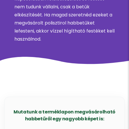
nem tudunk vállalni, csak a betűk
elkészítését. Ha magad szeretnéd ezeket a
megvásárolt polisztirol habbetűket
lefesteni, akkor vízzel hígítható festéket kell
használnod.
Mutatunk a terméklapon megvásárolható
habbetűről egy nagyobb képet is: