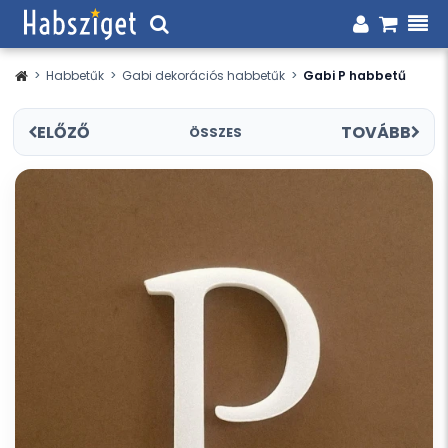
>
Habbetűk
>
Gabi dekorációs habbetűk
>
Gabi P habbetű
ELŐZŐ
TOVÁBB
ÖSSZES