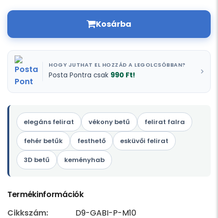
Kosárba
HOGY JUTHAT EL HOZZÁD A LEGOLCSÓBBAN?
990 Ft!
Posta Pontra csak
elegáns felirat
vékony betű
felirat falra
fehér betűk
festhető
esküvői felirat
3D betű
keményhab
Termékinformációk
Cikkszám:
D9-GABI-P-M10