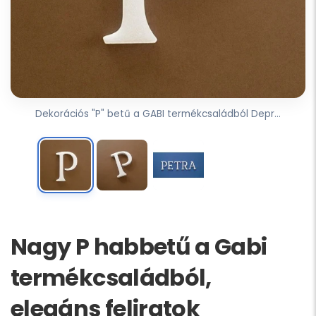
Dekorációs "P" betű a GABI termékcsaládból Depr...
Nagy P habbetű a Gabi
termékcsaládból,
elegáns feliratok