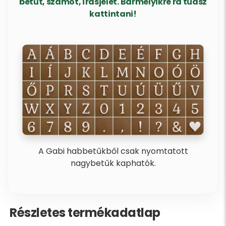
betűt, számot, írásjelet. Bármelyikre rá tudsz
kattintani!
A Gabi habbetűkből csak nyomtatott
nagybetűk kaphatók.
Részletes termékadatlap