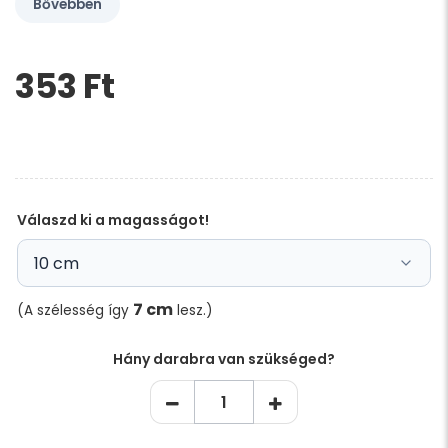
Bővebben
353 Ft‎
Kérem,
hagyja
üresen
ezt
a
mezőt
Válaszd ki a magasságot!
7 cm
(A szélesség így
lesz.)
Hány darabra van szükséged?