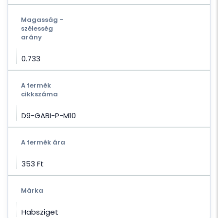
Magasság -
szélesség
arány
0.733
A termék
cikkszáma
D9-GABI-P-M10
A termék ára
353 Ft‎
Márka
Habsziget