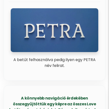
A betűt felhasználva pedig ilyen egy PETRA
név felirat.
A könnyebb navigáció érdekében
összegyűjtöttük egy képre az összes Love