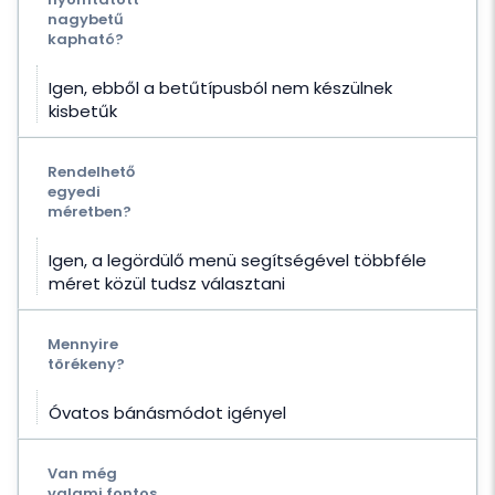
nagybetű
kapható?
Igen, ebből a betűtípusból nem készülnek
kisbetűk
Rendelhető
egyedi
méretben?
Igen, a legördülő menü segítségével többféle
méret közül tudsz választani
Mennyire
törékeny?
Óvatos bánásmódot igényel
Van még
valami fontos