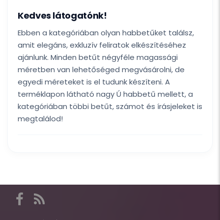
Kedves látogatónk!
Ebben a kategóriában olyan habbetűket találsz,
amit elegáns, exkluzív feliratok elkészítéséhez
ajánlunk. Minden betűt négyféle magassági
méretben van lehetőséged megvásárolni, de
egyedi méreteket is el tudunk készíteni. A
terméklapon látható nagy Ú habbetű mellett, a
kategóriában többi betűt, számot és írásjeleket is
megtalálod!
Itt
találod
a