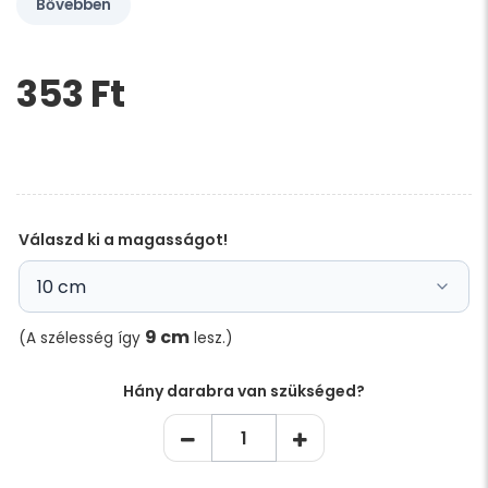
Bővebben
353 Ft‎
Kérem,
hagyja
üresen
ezt
a
mezőt
Válaszd ki a magasságot!
9 cm
(A szélesség így
lesz.)
Hány darabra van szükséged?