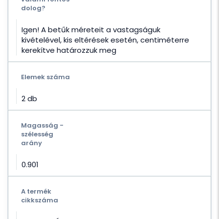
dolog?
Igen! A betűk méreteit a vastagságuk
kivételével, kis eltérések esetén, centiméterre
kerekítve határozzuk meg
Elemek száma
2 db
Magasság -
szélesség
arány
0.901
A termék
cikkszáma