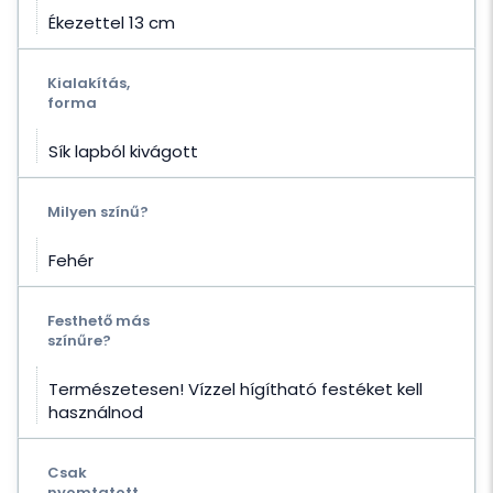
Ékezettel 13 cm
Kialakítás,
forma
Sík lapból kivágott
Milyen színű?
Fehér
Festhető más
színűre?
Természetesen! Vízzel hígítható festéket kell
használnod
Csak
nyomtatott