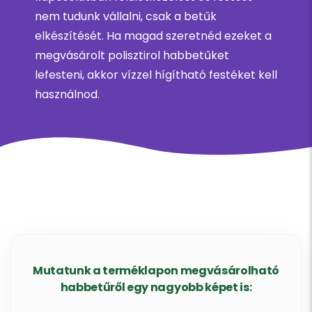
nem tudunk vállalni, csak a betűk
elkészítését. Ha magad szeretnéd ezeket a
megvásárolt polisztirol habbetűket
lefesteni, akkor vízzel hígítható festéket kell
használnod.
Mutatunk a terméklapon megvásárolható
habbetűről egy nagyobb képet is: