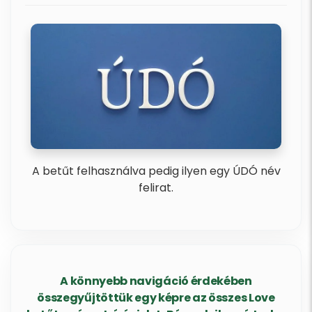
A betűt felhasználva pedig ilyen egy ÚDÓ név
felirat.
A könnyebb navigáció érdekében
összegyűjtöttük egy képre az összes Love