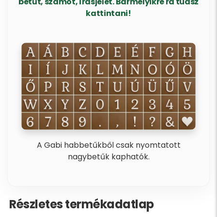
betűt, számot, írásjelet. Bármelyikre rá tudsz
kattintani!
A Gabi habbetűkből csak nyomtatott
nagybetűk kaphatók.
Részletes termékadatlap