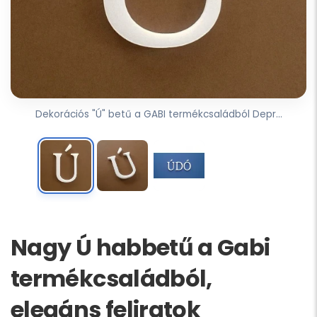
Dekorációs "Ú" betű a GABI termékcsaládból Depr...
Nagy Ú habbetű a Gabi
termékcsaládból,
elegáns feliratok