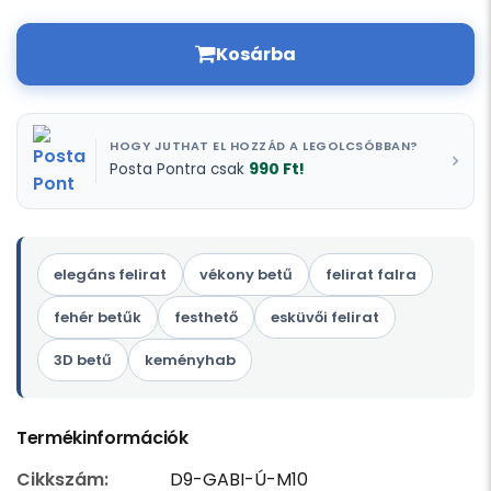
Kosárba
HOGY JUTHAT EL HOZZÁD A LEGOLCSÓBBAN?
990 Ft!
Posta Pontra csak
elegáns felirat
vékony betű
felirat falra
fehér betűk
festhető
esküvői felirat
3D betű
keményhab
Termékinformációk
Cikkszám:
D9-GABI-Ú-M10