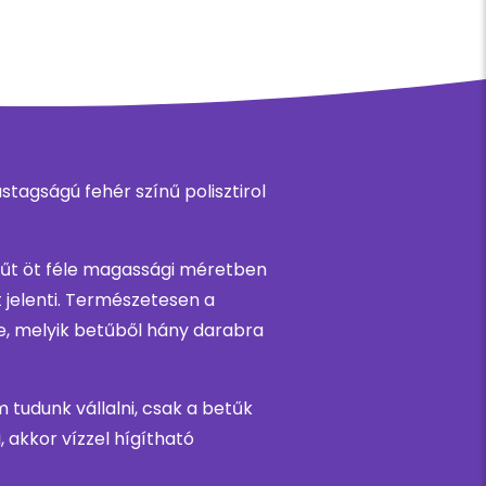
tagságú fehér színű polisztirol
tűt öt féle magassági méretben
 jelenti. Természetesen a
ze, melyik betűből hány darabra
 tudunk vállalni, csak a betűk
 akkor vízzel hígítható