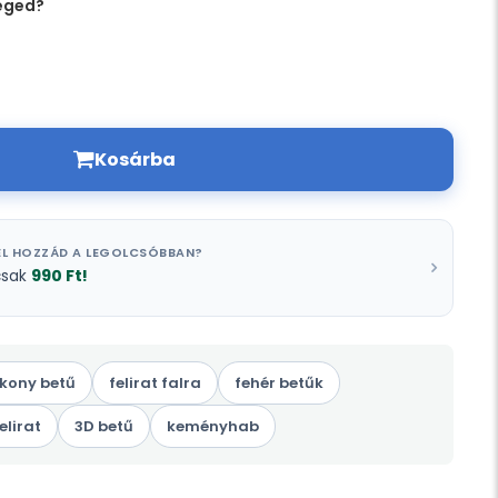
éged?
Kosárba
L HOZZÁD A LEGOLCSÓBBAN?
990 Ft!
csak
kony betű
felirat falra
fehér betűk
elirat
3D betű
keményhab