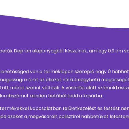
betűk Depron alapanyagból készülnek, ami egy 0.9 cm vas
 lehetőséged van a terméklapon szereplő nagy Ű habbe
t magassági méret az ékezet nélküli nagybetű magasságát
tott méret szerint változik. A vásárlás előtt számold öss
 darabszámot minden betűből tedd a kosárba.
 termékekkel kapcsolatban felületkezelést és festést nem
éd ezeket a megvásárolt polisztirol habbetűket lefesteni,