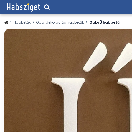
>
Habbetűk
>
Gabi dekorációs habbetűk
>
Gabi Ű habbetű