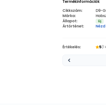
Termékinformációk
Cikkszám:
D9-G
Márka:
Habsz
Állapot:
Új
Ártörténet:
Nézd
Értékelés:
5
(1