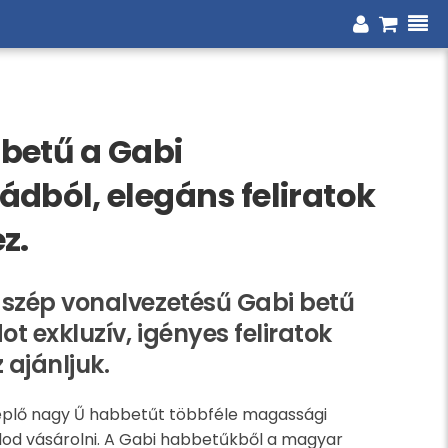
betű a Gabi
dból, elegáns feliratok
z.
 szép vonalvezetésű Gabi betű
t exkluzív, igényes feliratok
 ajánljuk.
plő nagy Ű habbetűt többféle magassági
od vásárolni. A Gabi habbetűkből a magyar