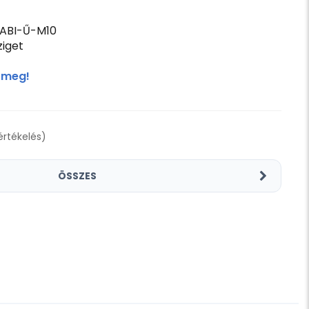
ABI-Ű-M10
iget
 meg!
 értékelés)
ÖSSZES