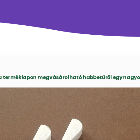
 terméklapon megvásárolható habbetűről egy nagyob