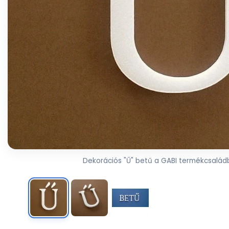
Dekorációs "Ű" betű a GABI termékcsaládbó