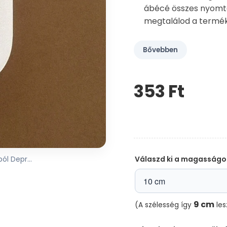
ábécé összes nyomtat
megtalálod a termék
Bővebben
353 Ft‎
Kérem,
hagyja
üresen
ezt
a
mezőt
Válaszd ki a magasságo
l Depr...
9 cm
(A szélesség így
les