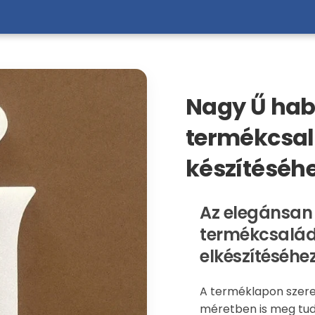
Nagy Ű hab
termékcsalá
készítéséhe
Az elegánsan
termékcsaládo
elkészítéséhez
A terméklapon szere
méretben is meg tud