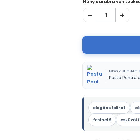
Hány darabra van szüks
HOGY JUTHAT E
Posta Pontra 
elegáns felirat
vé
festhető
esküvői f