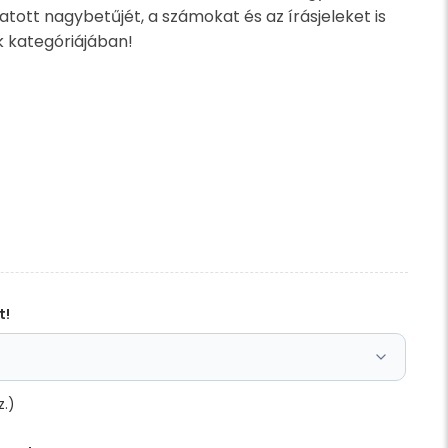
ott nagybetűjét, a számokat és az írásjeleket is
 kategóriájában!
t!
z.)