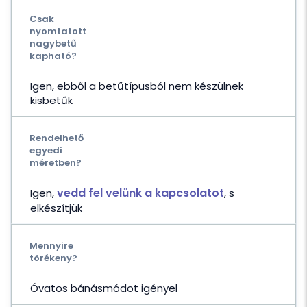
Csak
nyomtatott
nagybetű
kapható?
Igen, ebből a betűtípusból nem készülnek
kisbetűk
Rendelhető
egyedi
méretben?
vedd fel velünk a kapcsolatot
Igen,
, s
elkészítjük
Mennyire
törékeny?
Óvatos bánásmódot igényel