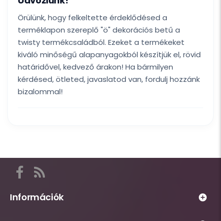
Üdvözlünk!
Örülünk, hogy felkeltette érdeklődésed a
terméklapon szereplő "ö" dekorációs betű a
twisty termékcsaládból. Ezeket a termékeket
kiváló minőségű alapanyagokból készítjük el, rövid
határidővel, kedvező árakon! Ha bármilyen
kérdésed, ötleted, javaslatod van, fordulj hozzánk
bizalommal!
Itt
találod
a
Információk
Habsziget
Webáruház
közösségi