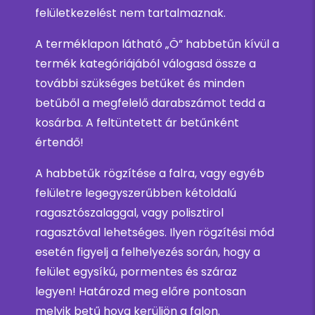
felületkezelést nem tartalmaznak.
A terméklapon látható „Ö” habbetűn kívül a
termék kategóriájából válogasd össze a
további szükséges betűket és minden
betűből a megfelelő darabszámot tedd a
kosárba. A feltüntetett ár betűnként
értendő!
A habbetűk rögzítése a falra, vagy egyéb
felületre legegyszerűbben kétoldalú
ragasztószalaggal, vagy polisztirol
ragasztóval lehetséges. Ilyen rögzítési mód
esetén figyelj a felhelyezés során, hogy a
felület egysíkú, pormentes és száraz
legyen! Határozd meg előre pontosan
melyik betű hova kerüljön a falon.