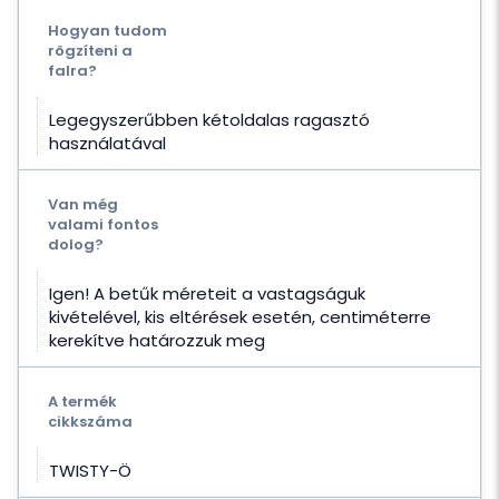
Hogyan tudom
rögzíteni a
falra?
Legegyszerűbben kétoldalas ragasztó
használatával
Van még
valami fontos
dolog?
Igen! A betűk méreteit a vastagságuk
kivételével, kis eltérések esetén, centiméterre
kerekítve határozzuk meg
A termék
cikkszáma
TWISTY-Ö