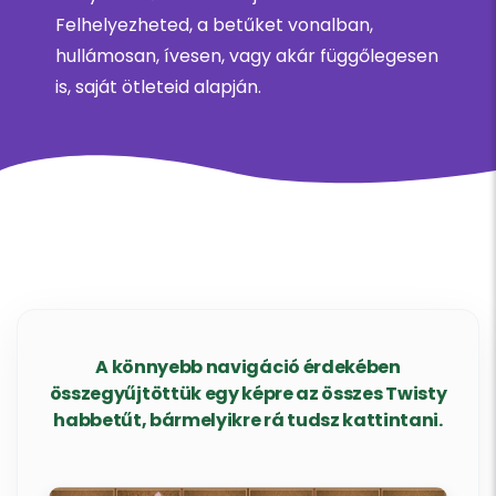
Felhelyezheted, a betűket vonalban,
hullámosan, ívesen, vagy akár függőlegesen
is, saját ötleteid alapján.
A könnyebb navigáció érdekében
összegyűjtöttük egy képre az összes Twisty
habbetűt, bármelyikre rá tudsz kattintani.