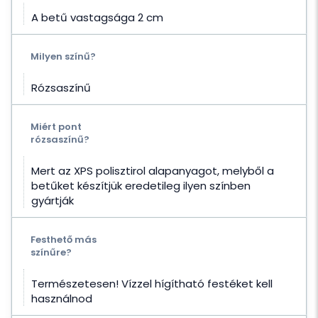
A betű vastagsága 2 cm
Milyen színű?
Rózsaszínű
Miért pont
rózsaszínű?
Mert az XPS polisztirol alapanyagot, melyből a
betűket készítjük eredetileg ilyen színben
gyártják
Festhető más
színűre?
Természetesen! Vízzel hígítható festéket kell
használnod