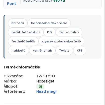
990 Ft!
Posta Pontra csak
3D betű
babaszoba dekoráció
betűk fotózáshoz
DIY
felirat falra
festhető betűk
gyerekszoba dekoráció
habbetű
keményhab
Twisty
XPS
Termékinformációk
Cikkszám:
TWISTY-Ö
Márka:
Habsziget
Állapot:
Új
Ártörténet:
Nézd meg!