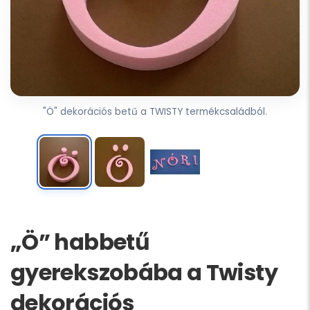
"Ö" dekorációs betű a TWISTY termékcsaládból.
„Ö” habbetű
gyerekszobába a Twisty
dekorációs