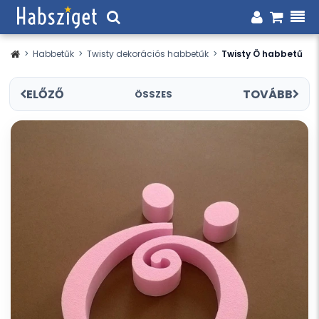
>
Habbetűk
>
Twisty dekorációs habbetűk
>
Twisty Ö habbetű
ELŐZŐ
TOVÁBB
ÖSSZES