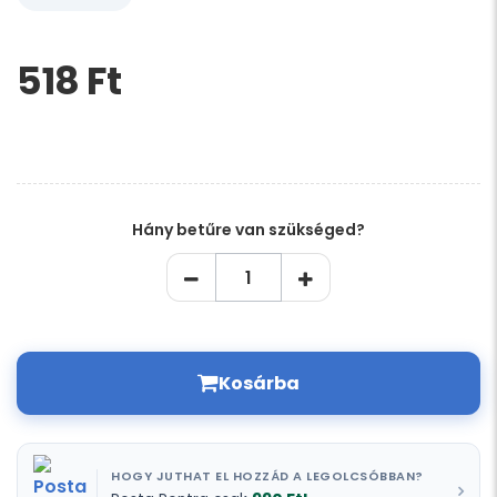
518 Ft‎
Kérem,
hagyja
üresen
ezt
a
mezőt
Hány betűre van szükséged?
Kosárba
HOGY JUTHAT EL HOZZÁD A LEGOLCSÓBBAN?