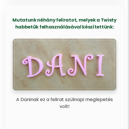
Mutatunk néhány feliratot, melyek a Twisty
habbetűk felhasználásával készítettünk:
ba
A Daninak ez a felirat szülinapi meglepetés
Rem
volt!