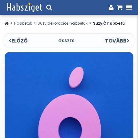
>
Habbetűk
>
Suzy dekorációs habbetűk
>
Suzy Ó habbetű
ELŐZŐ
TOVÁBB
ÖSSZES