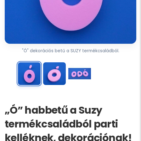
"Ó" dekorációs betű a SUZY termékcsaládból.
„Ó” habbetű a Suzy
termékcsaládból parti
kelléknek, dekorációnak!