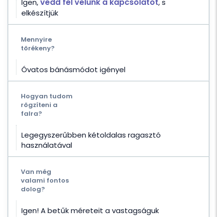
vedd fel velünk a kapcsolatot
Igen,
, s
elkészítjük
Mennyire
törékeny?
Óvatos bánásmódot igényel
Hogyan tudom
rögzíteni a
falra?
Legegyszerűbben kétoldalas ragasztó
használatával
Van még
valami fontos
dolog?
Igen! A betűk méreteit a vastagságuk