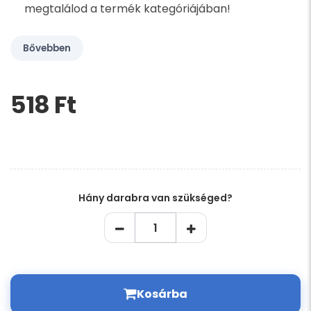
megtalálod a termék kategóriájában!
Bővebben
518 Ft‎
Kérem,
hagyja
üresen
ezt
a
mezőt
Hány darabra van szükséged?
Kosárba