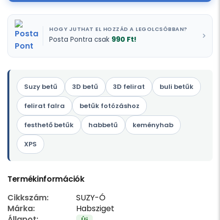
HOGY JUTHAT EL HOZZÁD A LEGOLCSÓBBAN?
990 Ft!
Posta Pontra csak
Suzy betű
3D betű
3D felirat
buli betűk
felirat falra
betűk fotózáshoz
festhető betűk
habbetű
keményhab
XPS
Termékinformációk
Cikkszám:
SUZY-Ó
Márka:
Habsziget
Állapot:
Új