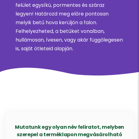
felület egysíkú, pormentes és száraz
legyen! Határozd meg előre pontosan
melyik betű hova kerüljön a falon.
Felhelyezheted, a betűket vonalban,
hullámosan, ívesen, vagy akár függőlegesen
is, saját ötleteid alapján.
Mutatunk egy olyan név feliratot, melyben
szerepel a terméklapon megvásárolható