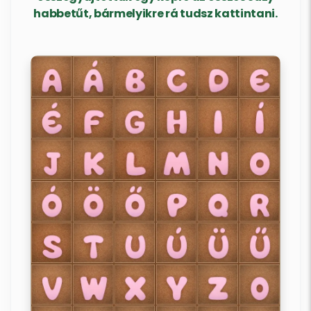
habbetűt, bármelyikre rá tudsz kattintani.