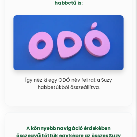
habbetű is:
Így néz ki egy ODÓ név felirat a Suzy
habbetűkből összeállítva.
A könnyebb navigáció érdekében
összegyűjtöttük egy képre az összes Suzy