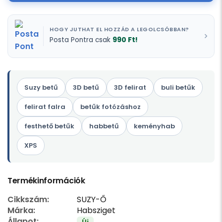
HOGY JUTHAT EL HOZZÁD A LEGOLCSÓBBAN?
990 Ft!
Posta Pontra csak
Suzy betű
3D betű
3D felirat
buli betűk
felirat falra
betűk fotózáshoz
festhető betűk
habbetű
keményhab
XPS
Termékinformációk
Cikkszám:
SUZY-Ő
Márka:
Habsziget
Állapot:
Új