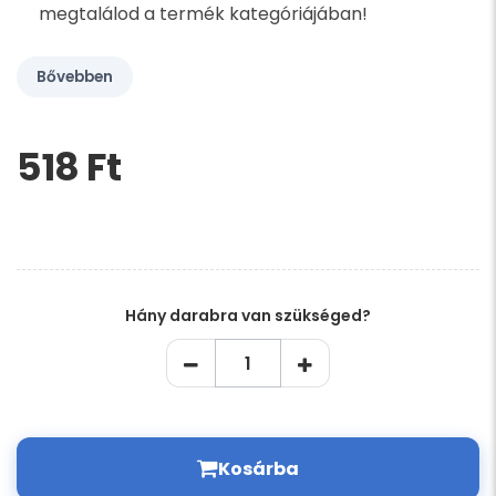
megtalálod a termék kategóriájában!
Bővebben
518 Ft‎
Kérem,
hagyja
üresen
ezt
a
mezőt
Hány darabra van szükséged?
Kosárba