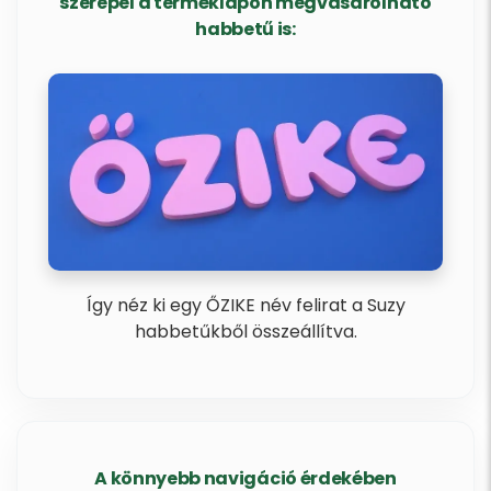
szerepel a terméklapon megvásárolható
habbetű is:
Így néz ki egy ŐZIKE név felirat a Suzy
habbetűkből összeállítva.
A könnyebb navigáció érdekében