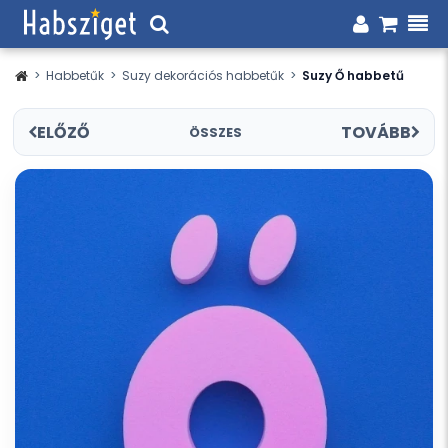
>
Habbetűk
>
Suzy dekorációs habbetűk
>
Suzy Ő habbetű
ELŐZŐ
TOVÁBB
ÖSSZES