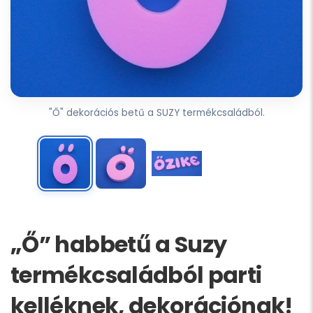
"Ő" dekorációs betű a SUZY termékcsaládból.
„Ő” habbetű a Suzy
termékcsaládból parti
kelléknek, dekorációnak!