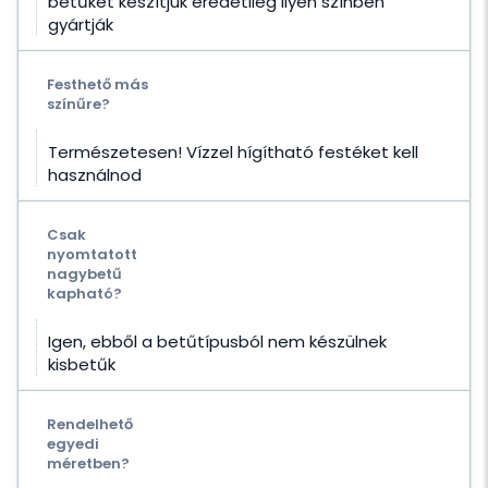
betűket készítjük eredetileg ilyen színben
gyártják
Festhető más
színűre?
Természetesen! Vízzel hígítható festéket kell
használnod
Csak
nyomtatott
nagybetű
kapható?
Igen, ebből a betűtípusból nem készülnek
kisbetűk
Rendelhető
egyedi
méretben?