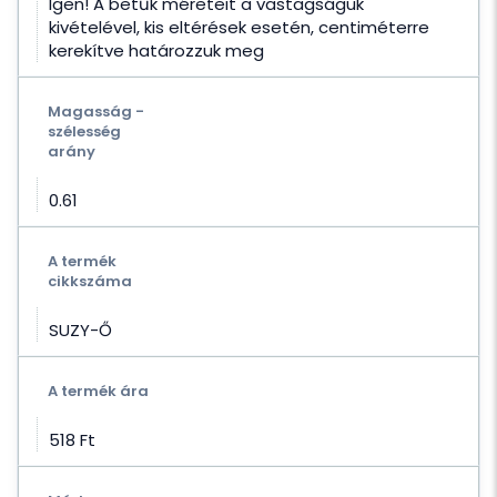
Igen! A betűk méreteit a vastagságuk
kivételével, kis eltérések esetén, centiméterre
kerekítve határozzuk meg
Magasság -
szélesség
arány
0.61
A termék
cikkszáma
SUZY-Ő
A termék ára
518 Ft‎