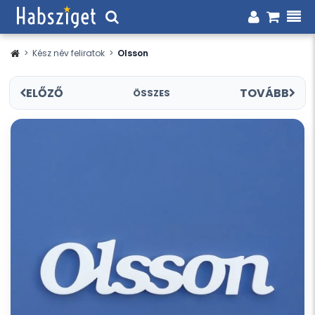
>
Kész név feliratok
>
Olsson
ELŐZŐ
TOVÁBB
ÖSSZES