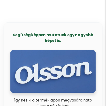
Segítség képpen mutatunk egy nagyobb
képet is:
Így néz ki a terméklapon megvásárolható
Olsson név felirat.