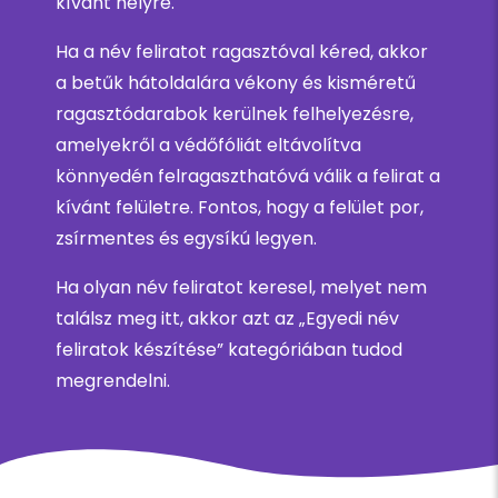
kívánt helyre.
Ha a név feliratot ragasztóval kéred, akkor
a betűk hátoldalára vékony és kisméretű
ragasztódarabok kerülnek felhelyezésre,
amelyekről a védőfóliát eltávolítva
könnyedén felragaszthatóvá válik a felirat a
kívánt felületre. Fontos, hogy a felület por,
zsírmentes és egysíkú legyen.
Ha olyan név feliratot keresel, melyet nem
találsz meg itt, akkor azt az „Egyedi név
feliratok készítése” kategóriában tudod
megrendelni.