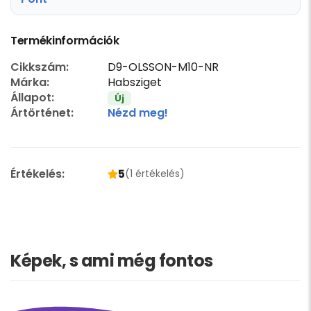
Termékinformációk
Cikkszám:
D9-OLSSON-M10-NR
Márka:
Habsziget
Állapot:
Új
Ártörténet:
Nézd meg!
Értékelés:
5
(1 értékelés)
Képek, s ami még fontos