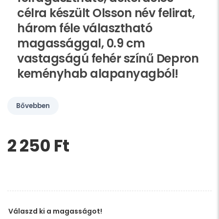
célra készült Olsson név felirat,
három féle választható
magassággal, 0.9 cm
vastagságú fehér színű Depron
keményhab alapanyagból!
Bővebben
2 250 Ft‎
Kérem,
hagyja
üresen
ezt
a
mezőt
Válaszd ki a magasságot!