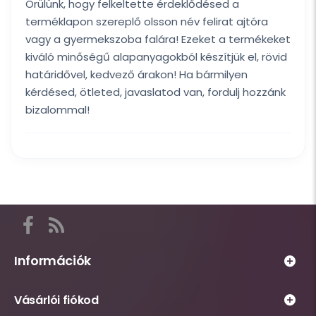
Örülünk, hogy felkeltette érdeklődésed a
terméklapon szereplő olsson név felirat ajtóra
vagy a gyermekszoba falára! Ezeket a termékeket
kiváló minőségű alapanyagokból készítjük el, rövid
határidővel, kedvező árakon! Ha bármilyen
kérdésed, ötleted, javaslatod van, fordulj hozzánk
bizalommal!
Itt
találod
a
Információk
Habsziget
Webáruház
közösségi
Vásárlói fiókod
működésével
csatornáit,