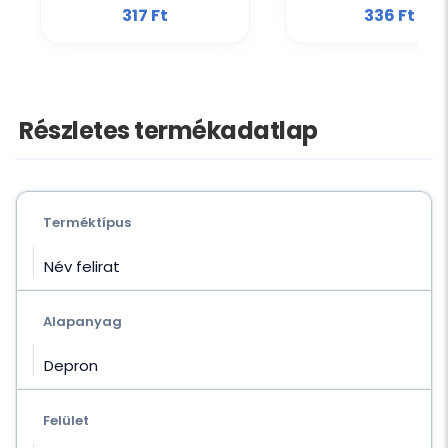
317 Ft‎
336 Ft‎
Részletes termékadatlap
Terméktípus
Név felirat
Alapanyag
Depron
Felület