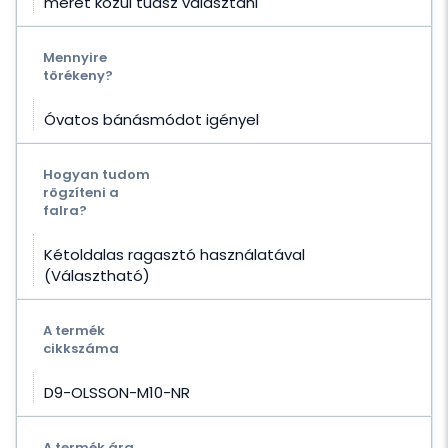
méret közül tudsz választani
Mennyire
törékeny?
Óvatos bánásmódot igényel
Hogyan tudom
rögzíteni a
falra?
Kétoldalas ragasztó használatával
(Választható)
A termék
cikkszáma
D9-OLSSON-M10-NR
A termék ára