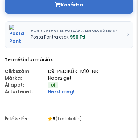
Kosárba
HOGY JUTHAT EL HOZZÁD A LEGOLCSÓBBAN?
990 Ft!
Posta Pontra csak
Termékinformációk
Cikkszám:
D9-PEDIKŰR-M10-NR
Márka:
Habsziget
Állapot:
Új
Ártörténet:
Nézd meg!
Értékelés:
5
(1 értékelés)