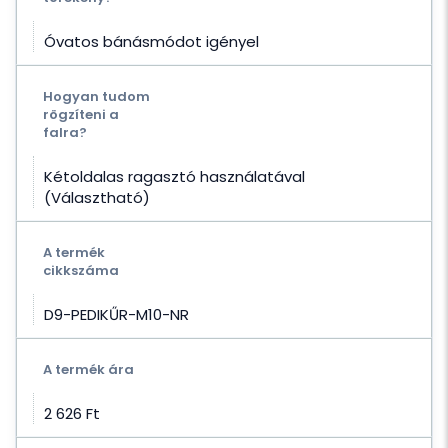
Óvatos bánásmódot igényel
Hogyan tudom
rögzíteni a
falra?
Kétoldalas ragasztó használatával
(Választható)
A termék
cikkszáma
D9-PEDIKŰR-M10-NR
A termék ára
2 626 Ft‎