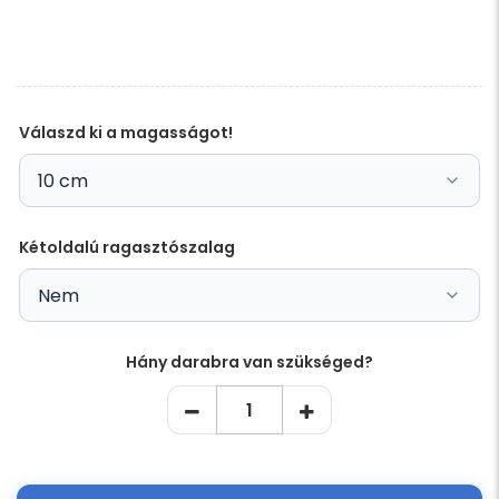
üresen
ezt
a
mezőt
Válaszd ki a magasságot!
Kétoldalú ragasztószalag
Hány darabra van szükséged?