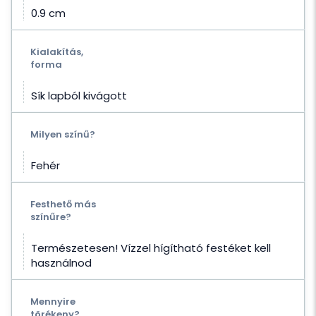
0.9 cm
Kialakítás,
forma
Sík lapból kivágott
Milyen színű?
Fehér
Festhető más
színűre?
Természetesen! Vízzel hígítható festéket kell
használnod
Mennyire
törékeny?