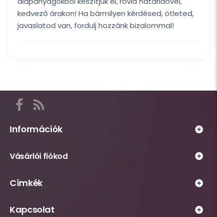
alapanyagokból készítjük el, rövid határidővel,
kedvező árakon! Ha bármilyen kérdésed, ötleted,
javaslatod van, fordulj hozzánk bizalommal!
Itt
találod
a
Információk
Habsziget
Webáruház
közösségi
Vásárlói fiókod
működésével
csatornáit,
kapcsolatos
például
Személyes
Címkék
információs
Facebook
fiókhoz
oldalak,
és
tartozó
A
például
RSS
Kapcsolat
oldalak,
leggyakrabban