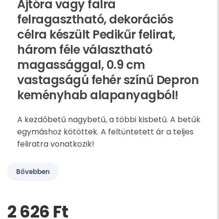
Ajtóra vagy falra
felragasztható, dekorációs
célra készült Pedikűr felirat,
három féle választható
magassággal, 0.9 cm
vastagságú fehér színű Depron
keményhab alapanyagból!
A kezdőbetű nagybetű, a többi kisbetű. A betűk
egymáshoz kötöttek. A feltüntetett ár a teljes
feliratra vonatkozik!
Bővebben
2 626 Ft‎
Kérem,
hagyja