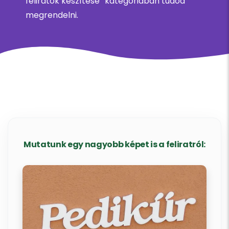
feliratok készítése” kategóriában tudod
megrendelni.
Mutatunk egy nagyobb képet is a feliratról: