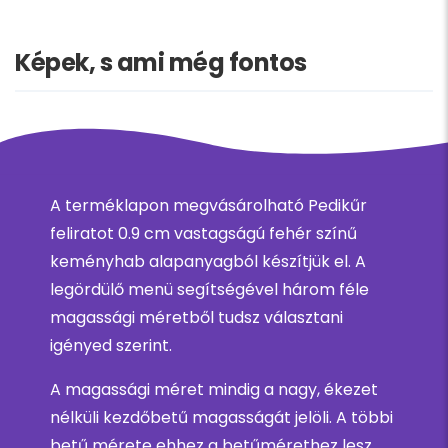
Képek, s ami még fontos
A terméklapon megvásárolható Pedikűr
feliratot 0.9 cm vastagságú fehér színű
keményhab alapanyagból készítjük el. A
legördülő menü segítségével három féle
magassági méretből tudsz választani
igényed szerint.
A magassági méret mindig a nagy, ékezet
nélküli kezdőbetű magasságát jelöli. A többi
betű mérete ehhez a betűmérethez lesz