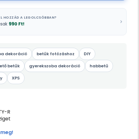
L HOZZÁD A LEGOLCSÓBBAN?
990 Ft!
csak
a dekoráció
betűk fotózáshoz
DIY
ető betűk
gyerekszoba dekoráció
habbetű
ty
XPS
TY-R
iget
 meg!