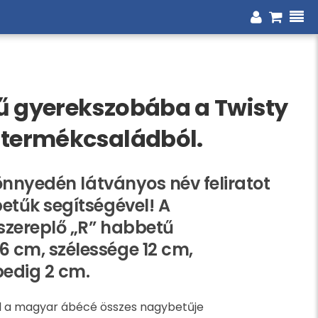
ű gyerekszobába a Twisty
 termékcsaládból.
könnyedén látványos név feliratot
etűk segítségével! A
szereplő „R” habbetű
 cm, szélessége 12 cm,
edig 2 cm.
l a magyar ábécé összes nagybetűje