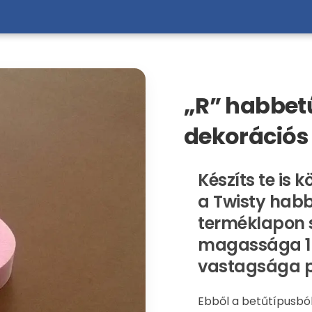
„R” habbet
dekorációs
Készíts te is 
a Twisty habb
terméklapon 
magassága 16
vastagsága p
Ebből a betűtípusbó