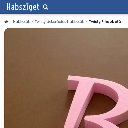
>
Habbetűk
>
Twisty dekorációs habbetűk
>
Twisty R habbetű