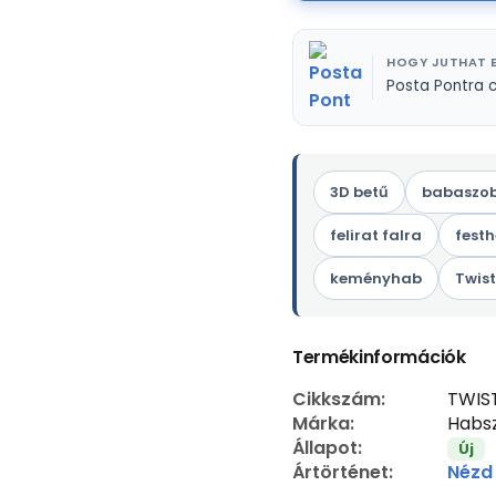
HOGY JUTHAT E
Posta Pontra 
3D betű
babaszob
felirat falra
festh
keményhab
Twis
Termékinformációk
Cikkszám:
TWIS
Márka:
Habsz
Állapot:
Új
Ártörténet:
Nézd