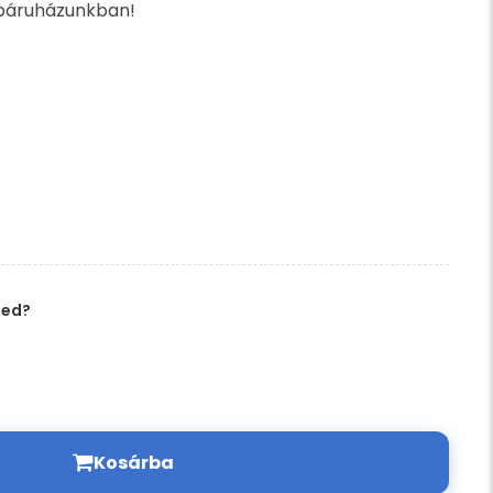
báruházunkban!
ged?
Kosárba