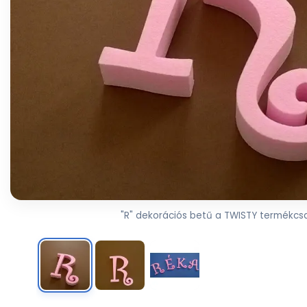
"R" dekorációs betű a TWISTY termékcsa