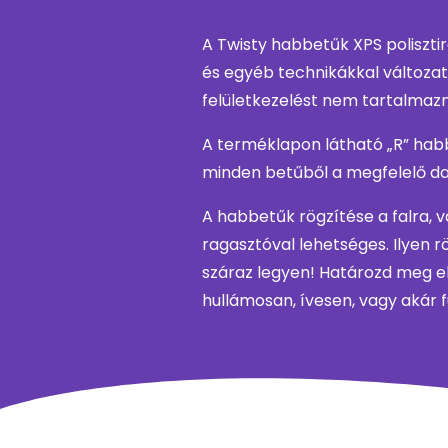
A Twisty habbetűk XPS polisztir
és egyéb technikákkal változat
felületkezelést nem tartalmaz
A terméklapon látható „R” habb
minden betűből a megfelelő da
A habbetűk rögzítése a falra, v
ragasztóval lehetséges. Ilyen r
száraz legyen! Határozd meg el
hullámosan, ívesen, vagy akár fü