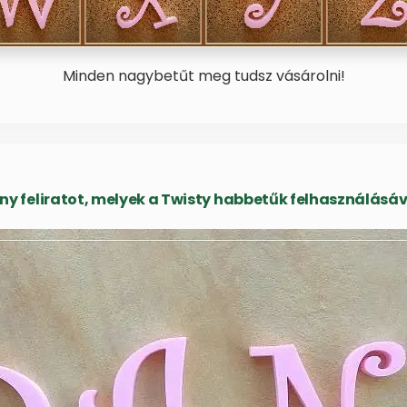
Minden nagybetűt meg tudsz vásárolni!
 feliratot, melyek a Twisty habbetűk felhasználásáv