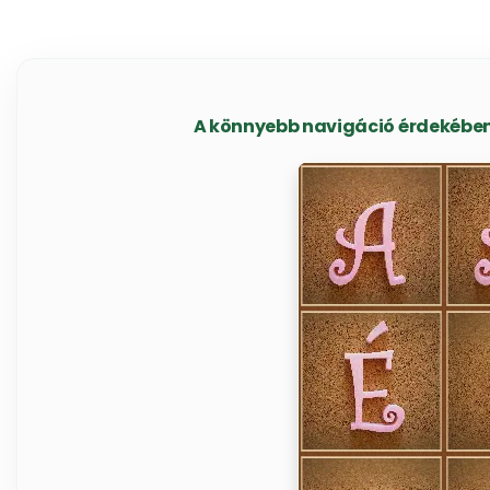
A könnyebb navigáció érdekében 