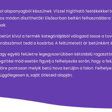
ol alapanyagból készülnek. Vízzel hígítható festékekkel 
os módon díszíthetők! Elsősorban beltéri felhasználásra
nak.
etűn kívül a termék kategóriájából válogasd össze a to
rabszámot tedd a kosárba. A feltüntetett ár betűnként 
agy egyéb felületre legegyszerűbben kétoldalú ragasztósz
ögzítési mód esetén figyelj a felhelyezés során, hogy a fe
őre pontosan melyik betű hova kerüljön a falon. Felhely
ggőlegesen is, saját ötleteid alapján.