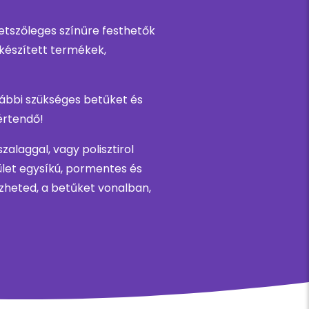
tetszőleges színűre festhetők
 készített termékek,
vábbi szükséges betűket és
értendő!
alaggal, vagy polisztirol
lület egysíkú, pormentes és
ezheted, a betűket vonalban,