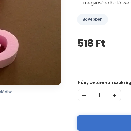
megvásárolható we
Bővebben
518 Ft‎
Kérem,
hagyja
üresen
ezt
a
mezőt
Hány betűre van szüksé
ládból.