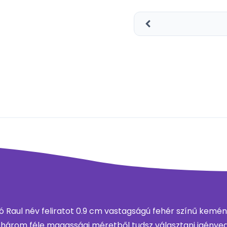
Raul név feliratot 0.9 cm vastagságú fehér színű kemény
három féle magassági méretből tudsz választani igényed 