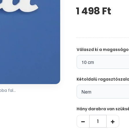
1 498 Ft‎
Kérem,
hagyja
üresen
ezt
a
mezőt
Válaszd ki a magasságo
Kétoldalú ragasztószal
ba fal...
Hány darabra van szüks