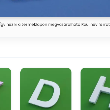
Így néz ki a terméklapon megvásárolható Raul név felirat