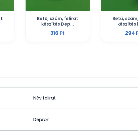
at
Betű, szám, felirat
Betű, szám,
készítés Dep...
készítés 
316 Ft‎
294 F
Név felirat
Depron