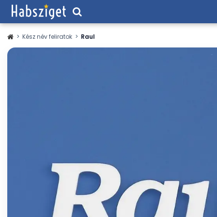
>
Kész név feliratok
>
Raul