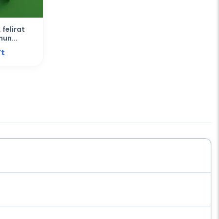
 felirat
hun...
t‎