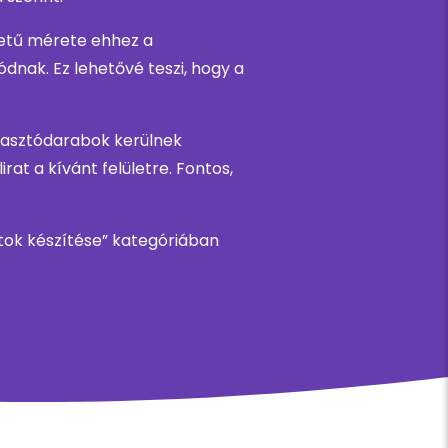
betű mérete ehhez a
nak. Ez lehetővé teszi, hogy a
agasztódarabok kerülnek
rat a kívánt felületre. Fontos,
ratok készítése” kategóriában