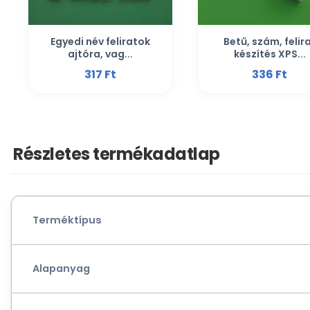
Egyedi név feliratok
Betű, szám, felir
ajtóra, vag...
készítés XPS...
317 Ft‎
336 Ft‎
Részletes termékadatlap
Terméktípus
Alapanyag