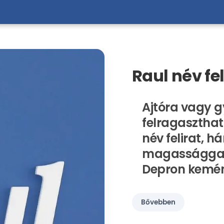
Raul név fel
Ajtóra vagy g
felragaszthat
név felirat, h
magassággal,
Depron kemé
Bővebben