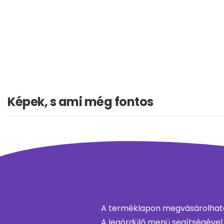
Képek, s ami még fontos
A terméklapon megvásárolható 
A legördülő menü segítségével 