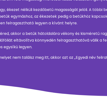
y, ékezet nélküli kezdőbetű magasságát jelöli. A többi 
betűk egymáshoz, az ékezetek pedig a betűkhöz kapcsolód
ben felragasztható legyen a kívánt helyre.
 kéred, akkor a betűk hátoldalára vékony és kisméretű r
fóliát eltávolítva könnyedén felragaszthatóvá válik a feli
és egysíkú legyen.
 melyet nem találsz meg itt, akkor azt az „Egyedi név feli