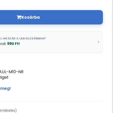
Kosárba
L HOZZÁD A LEGOLCSÓBBAN?
990 Ft!
csak
AUL-M10-NR
iget
 meg!
 értékelés)