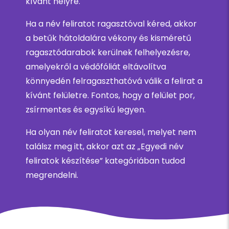
kívánt helyre.
Ha a név feliratot ragasztóval kéred, akkor
a betűk hátoldalára vékony és kisméretű
ragasztódarabok kerülnek felhelyezésre,
amelyekről a védőfóliát eltávolítva
könnyedén felragaszthatóvá válik a felirat a
kívánt felületre. Fontos, hogy a felület por,
zsírmentes és egysíkú legyen.
Ha olyan név feliratot keresel, melyet nem
találsz meg itt, akkor azt az „Egyedi név
feliratok készítése” kategóriában tudod
megrendelni.