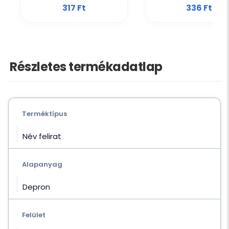
317 Ft‎
336 Ft‎
Részletes termékadatlap
Terméktípus
Név felirat
Alapanyag
Depron
Felület