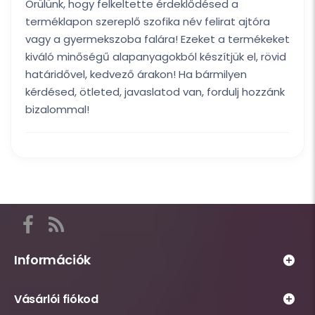
Örülünk, hogy felkeltette érdeklődésed a
terméklapon szereplő szofika név felirat ajtóra
vagy a gyermekszoba falára! Ezeket a termékeket
kiváló minőségű alapanyagokból készítjük el, rövid
határidővel, kedvező árakon! Ha bármilyen
kérdésed, ötleted, javaslatod van, fordulj hozzánk
bizalommal!
Itt
találod
a
Információk
Habsziget
Webáruház
közösségi
Vásárlói fiókod
működésével
csatornáit,