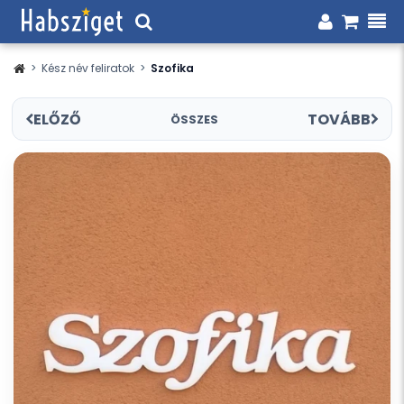
>
Kész név feliratok
>
Szofika
ELŐZŐ
TOVÁBB
ÖSSZES