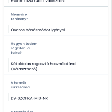
méret közül tudsz választani
Mennyire
törékeny?
Óvatos bánásmódot igényel
Hogyan tudom
rögzíteni a
falra?
Kétoldalas ragasztó használatával
(Választható)
A termék
cikkszáma
D9-SZOFIKA-M10-NR
A termék ára