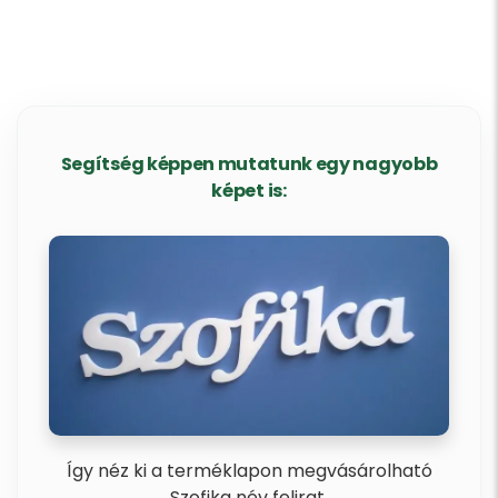
Segítség képpen mutatunk egy nagyobb
képet is:
Így néz ki a terméklapon megvásárolható
Szofika név felirat.