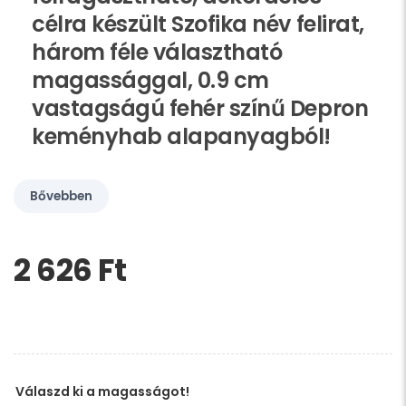
célra készült Szofika név felirat,
három féle választható
magassággal, 0.9 cm
vastagságú fehér színű Depron
keményhab alapanyagból!
Bővebben
2 626 Ft‎
Kérem,
hagyja
üresen
ezt
a
mezőt
Válaszd ki a magasságot!