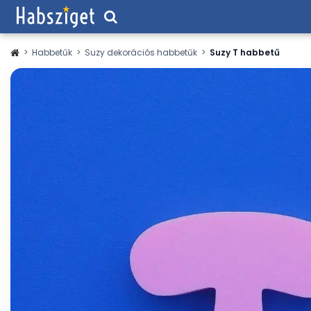
>
Habbetűk
>
Suzy dekorációs habbetűk
>
Suzy T habbetű