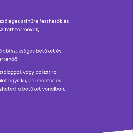
tszőleges színűre festhetők és
szített termékek,
vábbi szükséges betűket és
értendő!
alaggal, vagy polisztirol
lület egysíkú, pormentes és
ezheted, a betűket vonalban,