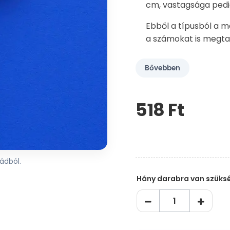
cm, vastagsága pedi
Ebből a típusból a 
a számokat is megta
Bővebben
518 Ft‎
Kérem,
hagyja
üresen
ezt
a
ádból.
mezőt
Hány darabra van szüks