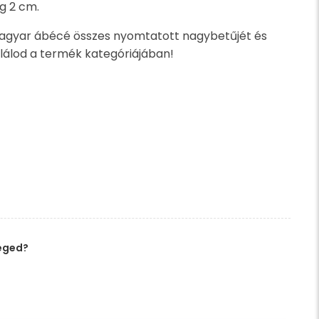
g 2 cm.
magyar ábécé összes nyomtatott nagybetűjét és
lálod a termék kategóriájában!
éged?