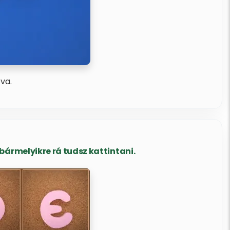
va.
ármelyikre rá tudsz kattintani.