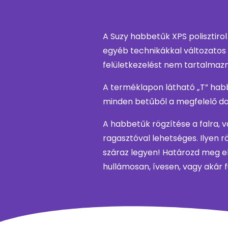
A Suzy habbetűk XPS polisztirol
egyéb technikákkal változatos 
felületkezelést nem tartalmaz
A terméklapon látható „T” habb
minden betűből a megfelelő da
A habbetűk rögzítése a falra, v
ragasztóval lehetséges. Ilyen r
száraz legyen! Határozd meg el
hullámosan, ívesen, vagy akár fü