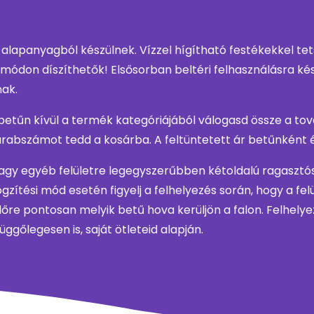
 alapanyagból készülnek. Vízzel hígítható festékekkel te
módon díszíthetők! Elsősorban beltéri felhasználásra ké
nak.
etűn kívül a termék kategóriájából válogasd össze a to
rabszámot tedd a kosárba. A feltüntetett ár betűnként 
agy egyéb felületre legegyszerűbben kétoldalú ragasztósz
ögzítési mód esetén figyelj a felhelyezés során, hogy a fe
őre pontosan melyik betű hova kerüljön a falon. Felhely
ggőlegesen is, saját ötleteid alapján.