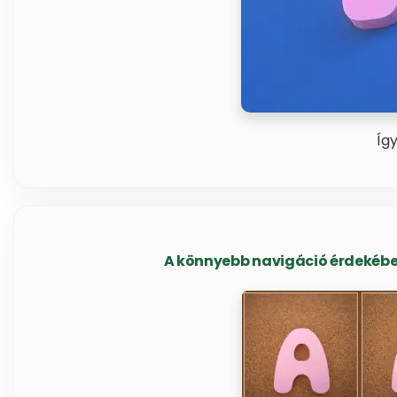
Íg
A könnyebb navigáció érdekében