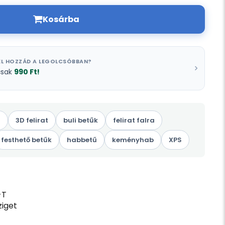
Kosárba
L HOZZÁD A LEGOLCSÓBBAN?
990 Ft!
csak
ű
3D felirat
buli betűk
felirat falra
festhető betűk
habbetű
keményhab
XPS
-T
iget