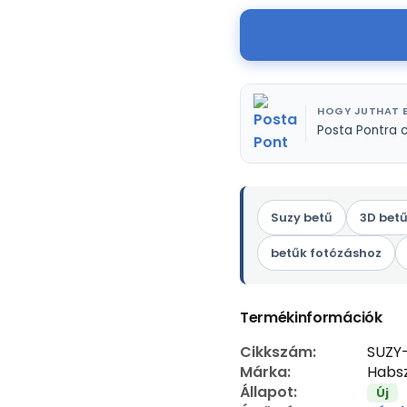
HOGY JUTHAT E
Posta Pontra 
Suzy betű
3D bet
betűk fotózáshoz
Termékinformációk
Cikkszám:
SUZY
Márka:
Habsz
Állapot:
Új