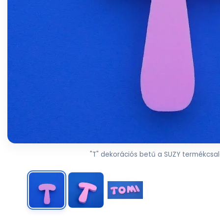
"T" dekorációs betű a SUZY termékcsal