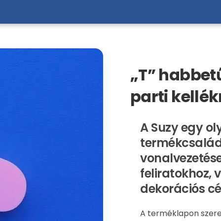
„T” habbet
parti kellé
A Suzy egy ol
termékcsalád,
vonalvezetése 
feliratokhoz,
dekorációs cé
A terméklapon szere