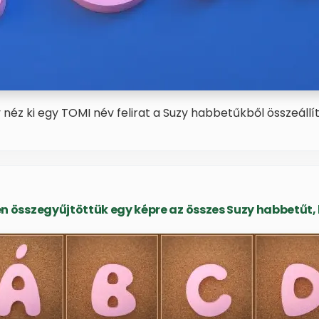
y néz ki egy TOMI név felirat a Suzy habbetűkből összeállít
 összegyűjtöttük egy képre az összes Suzy habbetűt, b