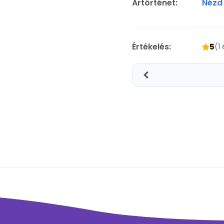
Ártörténet:
Nézd
Értékelés:
5
(1