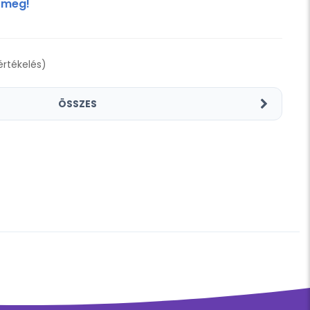
 meg!
 értékelés)
ÖSSZES