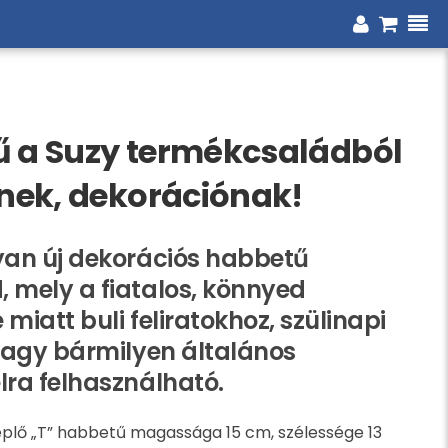
ű a Suzy termékcsaládból
knek, dekorációnak!
yan új dekorációs habbetű
 mely a fiatalos, könnyed
miatt buli feliratokhoz, szülinapi
 vagy bármilyen általános
lra felhasználható.
plő „T” habbetű magassága 15 cm, szélessége 13