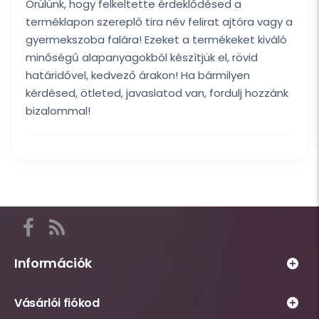
Örülünk, hogy felkeltette érdeklődésed a
terméklapon szereplő tira név felirat ajtóra vagy a
gyermekszoba falára! Ezeket a termékeket kiváló
minőségű alapanyagokból készítjük el, rövid
határidővel, kedvező árakon! Ha bármilyen
kérdésed, ötleted, javaslatod van, fordulj hozzánk
bizalommal!
Itt
találod
a
Információk
Habsziget
Webáruház
közösségi
Vásárlói fiókod
működésével
csatornáit,