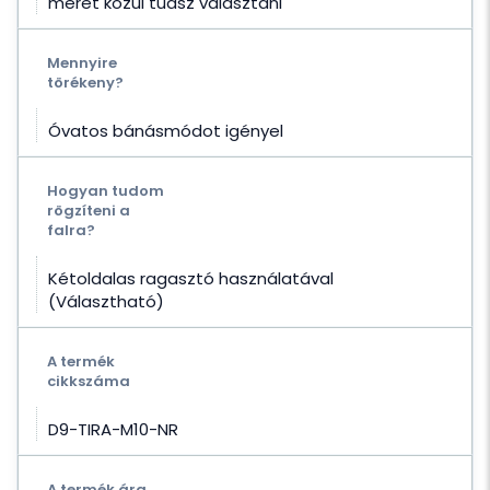
méret közül tudsz választani
Mennyire
törékeny?
Óvatos bánásmódot igényel
Hogyan tudom
rögzíteni a
falra?
Kétoldalas ragasztó használatával
(Választható)
A termék
cikkszáma
D9-TIRA-M10-NR
A termék ára