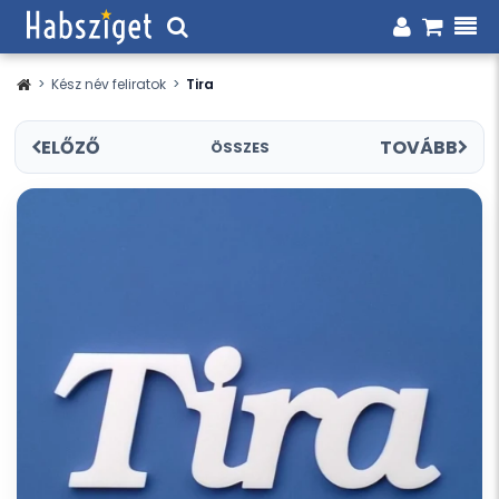
>
Kész név feliratok
>
Tira
ELŐZŐ
TOVÁBB
ÖSSZES