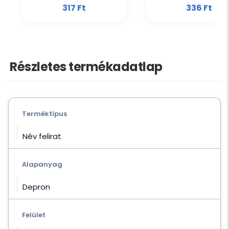
317 Ft‎
336 Ft‎
Részletes termékadatlap
Terméktípus
Név felirat
Alapanyag
Depron
Felület