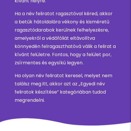
kívánt helyre.
Ha a név feliratot ragasztóval kéred, akkor
a betűk hátoldalára vékony és kisméretű
ragasztódarabok kerülnek felhelyezésre,
amelyekről a védőfóliát eltávolítva
könnyedén felragaszthatóvá válik a felirat a
kívánt felületre. Fontos, hogy a felület por,
zsírmentes és egysíkú legyen.
Ha olyan név feliratot keresel, melyet nem
találsz meg itt, akkor azt az „Egyedi név
feliratok készítése” kategóriában tudod
megrendelni.