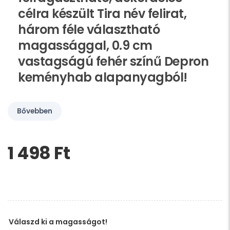
célra készült Tira név felirat,
három féle választható
magassággal, 0.9 cm
vastagságú fehér színű Depron
keményhab alapanyagból!
Bővebben
1 498 Ft‎
Kérem,
hagyja
üresen
ezt
a
mezőt
Válaszd ki a magasságot!