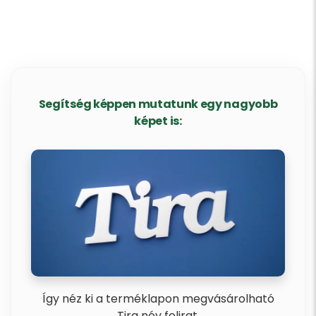
Segítség képpen mutatunk egy nagyobb
képet is:
Így néz ki a terméklapon megvásárolható
Tira név felirat.