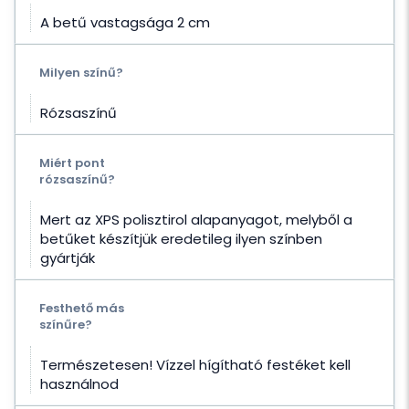
A betű vastagsága 2 cm
Milyen színű?
Rózsaszínű
Miért pont
rózsaszínű?
Mert az XPS polisztirol alapanyagot, melyből a
betűket készítjük eredetileg ilyen színben
gyártják
Festhető más
színűre?
Természetesen! Vízzel hígítható festéket kell
használnod