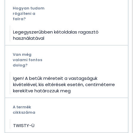
Hogyan tudom
rögzíteni a
falra?
Legegyszerűbben kétoldalas ragasztó
használatával
Van még
valami fontos
dolog?
Igen! A betűk méreteit a vastagságuk
kivételével, kis eltérések esetén, centiméterre
kerekítve határozzuk meg
A termék
cikkszáma
TWISTY-Ü