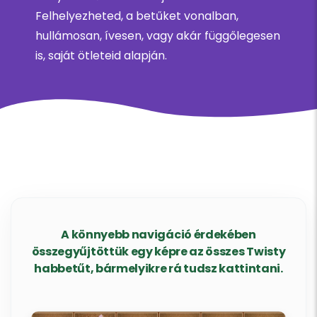
Felhelyezheted, a betűket vonalban,
hullámosan, ívesen, vagy akár függőlegesen
is, saját ötleteid alapján.
A könnyebb navigáció érdekében
összegyűjtöttük egy képre az összes Twisty
habbetűt, bármelyikre rá tudsz kattintani.