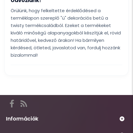
Üdvözlünk!
Örülünk, hogy felkeltette érdeklődésed a
terméklapon szereplő "ü" dekorációs betű a
twisty termékcsaládból. Ezeket a termékeket
kiváló minőségű alapanyagokból készítjük el, rövid
határidővel, kedvező árakon! Ha bármilyen
kérdésed, ötleted, javaslatod van, fordulj hozzánk
bizalommal!
Itt
találod
a
Információk
Habsziget
Webáruház
közösségi