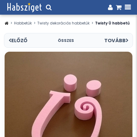
>
Habbetűk
>
Twisty dekorációs habbetűk
>
Twisty Ü habbetű
ELŐZŐ
TOVÁBB
ÖSSZES