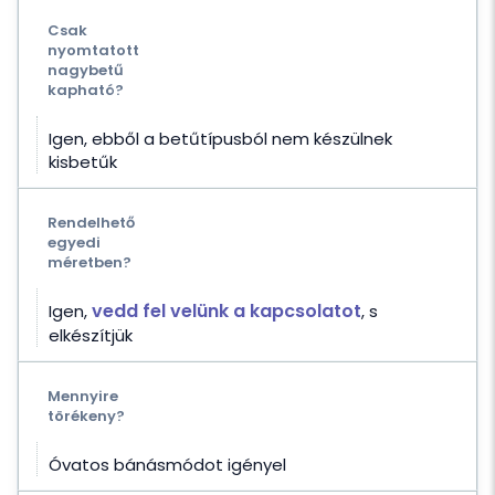
Csak
nyomtatott
nagybetű
kapható?
Igen, ebből a betűtípusból nem készülnek
kisbetűk
Rendelhető
egyedi
méretben?
vedd fel velünk a kapcsolatot
Igen,
, s
elkészítjük
Mennyire
törékeny?
Óvatos bánásmódot igényel