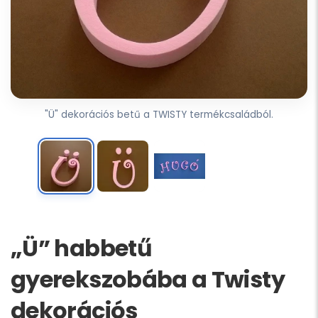
"Ü" dekorációs betű a TWISTY termékcsaládból.
„Ü” habbetű
gyerekszobába a Twisty
dekorációs