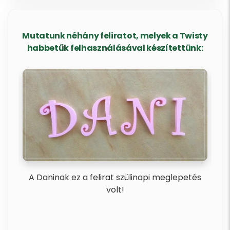
Mutatunk néhány feliratot, melyek a Twisty
habbetűk felhasználásával készítettünk:
ba
A Daninak ez a felirat szülinapi meglepetés
Rem
volt!