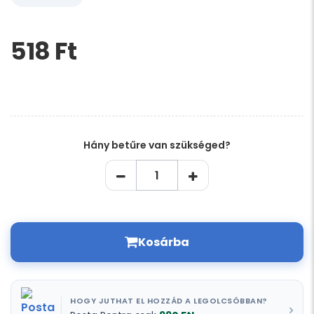
518 Ft‎
Kérem,
hagyja
üresen
ezt
a
mezőt
Hány betűre van szükséged?
Kosárba
HOGY JUTHAT EL HOZZÁD A LEGOLCSÓBBAN?