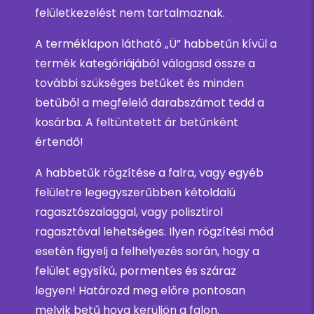
felületkezelést nem tartalmaznak.
A terméklapon látható „Ü” habbetűn kívül a
termék kategóriájából válogasd össze a
további szükséges betűket és minden
betűből a megfelelő darabszámot tedd a
kosárba. A feltüntetett ár betűnként
értendő!
A habbetűk rögzítése a falra, vagy egyéb
felületre legegyszerűbben kétoldalú
ragasztószalaggal, vagy polisztirol
ragasztóval lehetséges. Ilyen rögzítési mód
esetén figyelj a felhelyezés során, hogy a
felület egysíkú, pormentes és száraz
legyen! Határozd meg előre pontosan
melyik betű hova kerüljön a falon.