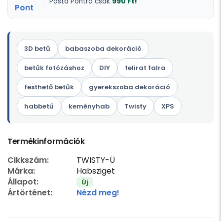
990 Ft!
Posta Pontra csak
3D betű
babaszoba dekoráció
betűk fotózáshoz
DIY
felirat falra
festhető betűk
gyerekszoba dekoráció
habbetű
keményhab
Twisty
XPS
Termékinformációk
Cikkszám:
TWISTY-Ü
Márka:
Habsziget
Állapot:
Új
Ártörténet:
Nézd meg!