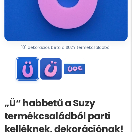
"Ü" dekorációs betű a SUZY termékcsaládból.
„Ü” habbetű a Suzy
termékcsaládból parti
kelléknek, dekorációnak!