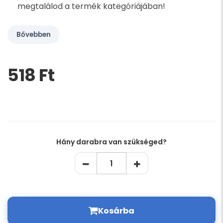
megtalálod a termék kategóriájában!
Bővebben
518 Ft‎
Kérem,
hagyja
üresen
ezt
a
mezőt
Hány darabra van szükséged?
Kosárba