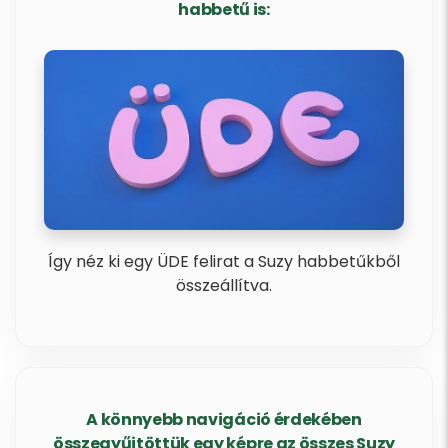
habbetű is:
Így néz ki egy ÜDE felirat a Suzy habbetűkből
összeállítva.
A könnyebb navigáció érdekében
összegyűjtöttük egy képre az összes Suzy