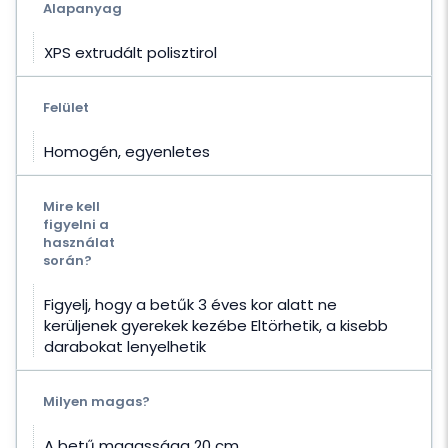
Alapanyag
XPS extrudált polisztirol
Felület
Homogén, egyenletes
Mire kell
figyelni a
használat
során?
Figyelj, hogy a betűk 3 éves kor alatt ne
kerüljenek gyerekek kezébe Eltörhetik, a kisebb
darabokat lenyelhetik
Milyen magas?
A betű magassága 20 cm