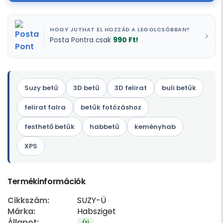
HOGY JUTHAT EL HOZZÁD A LEGOLCSÓBBAN?
990 Ft!
Posta Pontra csak
Suzy betű
3D betű
3D felirat
buli betűk
felirat falra
betűk fotózáshoz
festhető betűk
habbetű
keményhab
XPS
Termékinformációk
Cikkszám:
SUZY-Ü
Márka:
Habsziget
Állapot:
Új