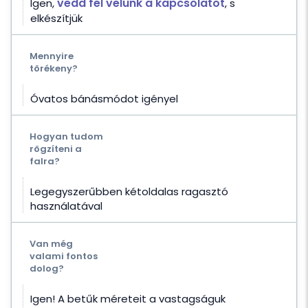
vedd fel velünk a kapcsolatot
Igen,
, s
elkészítjük
Mennyire
törékeny?
Óvatos bánásmódot igényel
Hogyan tudom
rögzíteni a
falra?
Legegyszerűbben kétoldalas ragasztó
használatával
Van még
valami fontos
dolog?
Igen! A betűk méreteit a vastagságuk