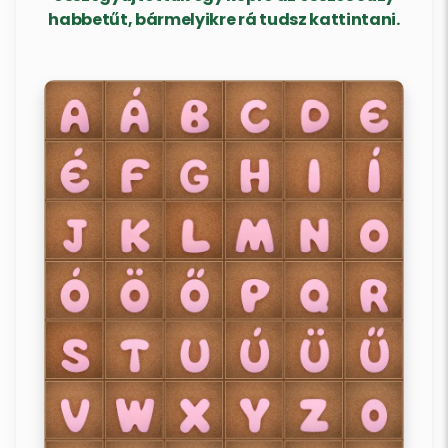
habbetűt, bármelyikre rá tudsz kattintani.