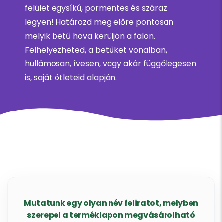
felület egysíkú, pormentes és száraz
legyen! Határozd meg előre pontosan
melyik betű hova kerüljön a falon.
Felhelyezheted, a betűket vonalban,
hullámosan, ívesen, vagy akár függőlegesen
is, saját ötleteid alapján.
Mutatunk egy olyan név feliratot, melyben
szerepel a terméklapon megvásárolható