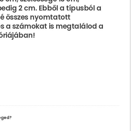
dig 2 cm. Ebből a típusból a
 összes nyomtatott
és a számokat is megtalálod a
óriájában!
éged?