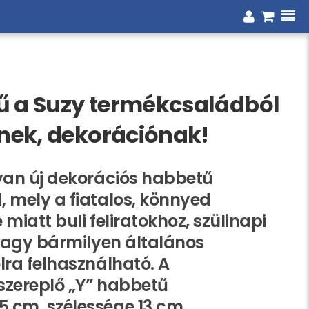
ű a Suzy termékcsaládból
knek, dekorációnak!
yan új dekorációs habbetű
 mely a fiatalos, könnyed
miatt buli feliratokhoz, szülinapi
 vagy bármilyen általános
lra felhasználható. A
szereplő „Y” habbetű
 cm, szélessége 13 cm,