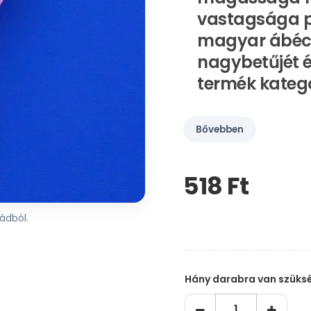
vastagsága pe
magyar ábécé
nagybetűjét 
termék kateg
Bővebben
518 Ft‎
Kérem,
hagyja
üresen
ádból.
ezt
a
mezőt
Hány darabra van szüks