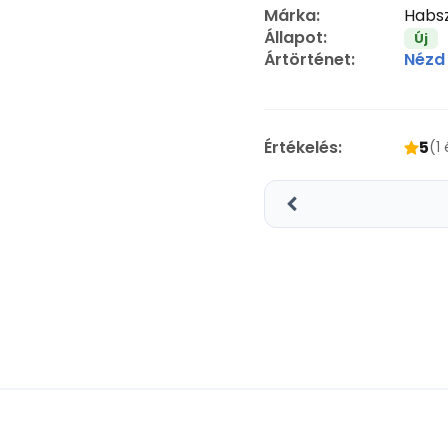
Márka:
Habsz
Állapot:
Új
Ártörténet:
Nézd
Értékelés:
5
(1