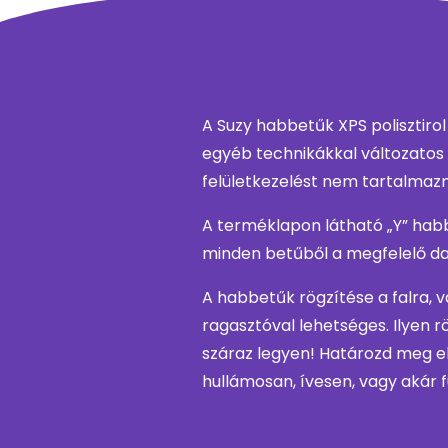
A Suzy habbetűk XPS polisztirol
egyéb technikákkal változatos 
felületkezelést nem tartalmaz
A terméklapon látható „Y” habb
minden betűből a megfelelő da
A habbetűk rögzítése a falra, v
ragasztóval lehetséges. Ilyen r
száraz legyen! Határozd meg el
hullámosan, ívesen, vagy akár fü