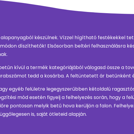
 alapanyagból készülnek. Vízzel hígítható festékekkel te
módon díszíthetők! Elsősorban beltéri felhasználásra ké
nak.
etűn kívül a termék kategóriájából válogasd össze a to
rabszámot tedd a kosárba. A feltüntetett ár betűnként 
agy egyéb felületre legegyszerűbben kétoldalú ragasztósz
ögzítési mód esetén figyelj a felhelyezés során, hogy a fe
őre pontosan melyik betű hova kerüljön a falon. Felhely
ggőlegesen is, saját ötleteid alapján.