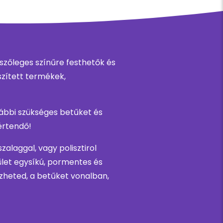
tszőleges színűre festhetők és
szített termékek,
vábbi szükséges betűket és
értendő!
alaggal, vagy polisztirol
lület egysíkú, pormentes és
ezheted, a betűket vonalban,