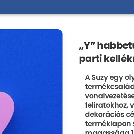
„Y” habbet
parti kellé
A Suzy egy ol
termékcsalád,
vonalvezetése 
feliratokhoz,
dekorációs cé
terméklapon 
magassága 15