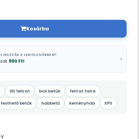
Kosárba
L HOZZÁD A LEGOLCSÓBBAN?
990 Ft!
csak
ű
3D felirat
buli betűk
felirat falra
festhető betűk
habbetű
keményhab
XPS
-Y