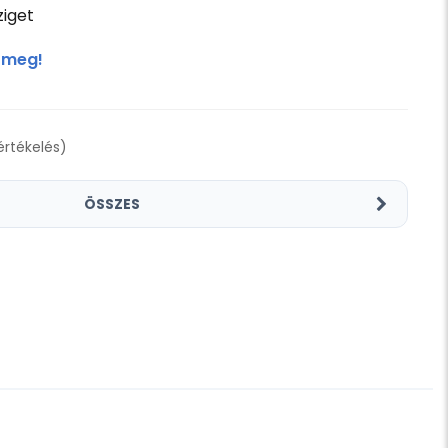
iget
 meg!
 értékelés)
ÖSSZES