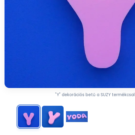
"Y" dekorációs betű a SUZY termékcsal