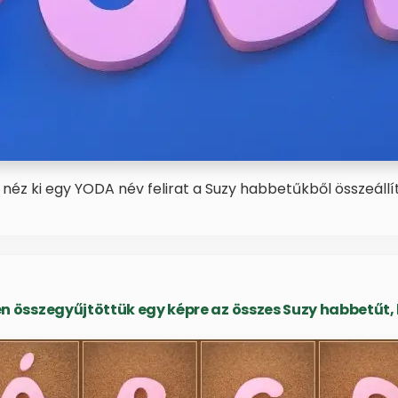
 néz ki egy YODA név felirat a Suzy habbetűkből összeállí
 összegyűjtöttük egy képre az összes Suzy habbetűt, b