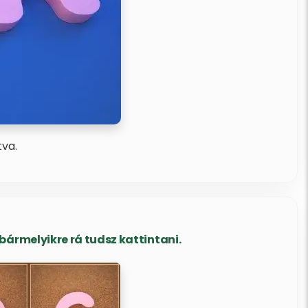
tva.
ármelyikre rá tudsz kattintani.