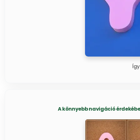
Így
A könnyebb navigáció érdekében