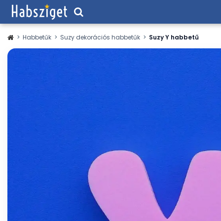
>
Habbetűk
>
Suzy dekorációs habbetűk
>
Suzy Y habbetű