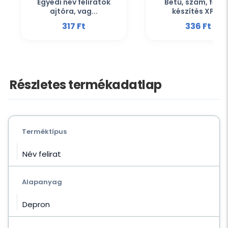
Egyedi név feliratok
Betű, szám, felir
ajtóra, vag...
készítés XPS...
317 Ft‎
336 Ft‎
Részletes termékadatlap
Terméktípus
Név felirat
Alapanyag
Depron