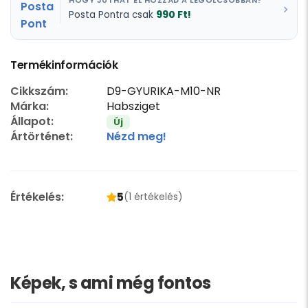
HOGY JUTHAT EL HOZZÁD A LEGOLCSÓBBAN?
990 Ft!
Posta Pontra csak
Termékinformációk
Cikkszám:
D9-GYURIKA-M10-NR
Márka:
Habsziget
Állapot:
Új
Ártörténet:
Nézd meg!
Értékelés:
5
(1 értékelés)
Képek, s ami még fontos