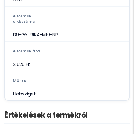
A termék
cikkszáma
D9-GYURIKA-M10-NR
A termék ára
2 626 Ft‎
Márka
Habsziget
Értékelések a termékről