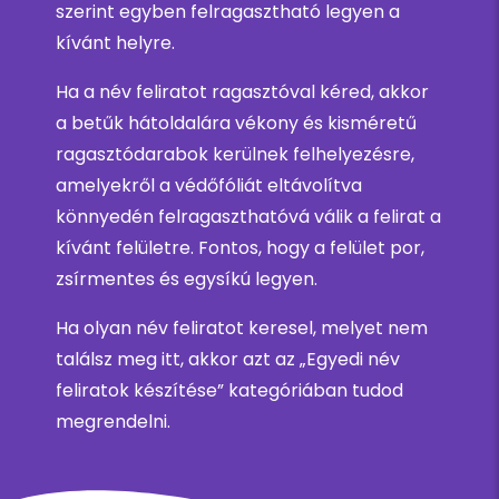
szerint egyben felragasztható legyen a
kívánt helyre.
Ha a név feliratot ragasztóval kéred, akkor
a betűk hátoldalára vékony és kisméretű
ragasztódarabok kerülnek felhelyezésre,
amelyekről a védőfóliát eltávolítva
könnyedén felragaszthatóvá válik a felirat a
kívánt felületre. Fontos, hogy a felület por,
zsírmentes és egysíkú legyen.
Ha olyan név feliratot keresel, melyet nem
találsz meg itt, akkor azt az „Egyedi név
feliratok készítése” kategóriában tudod
megrendelni.