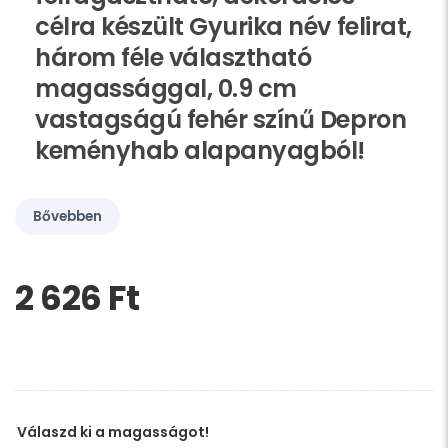
célra készült Gyurika név felirat,
három féle választható
magassággal, 0.9 cm
vastagságú fehér színű Depron
keményhab alapanyagból!
Bővebben
2 626 Ft‎
Kérem,
hagyja
üresen
ezt
a
mezőt
Válaszd ki a magasságot!