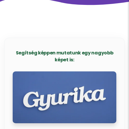
Segítség képpen mutatunk egy nagyobb
képet is: