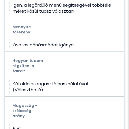
Igen, a legördülő menü segítségével többféle
méret közül tudsz választani
Mennyire
törékeny?
Óvatos bánásmódot igényel
Hogyan tudom
rögzíteni a
falra?
Kétoldalas ragasztó használatával
(Választható)
Magasság -
szélesség
arány
5.52