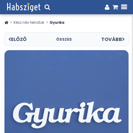
>
Kész név feliratok
>
Gyurika
ELŐZŐ
TOVÁBB
ÖSSZES