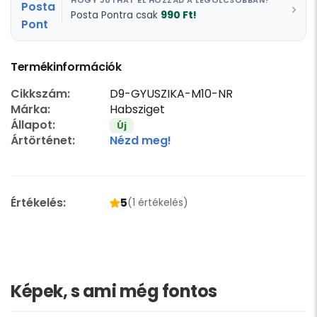
HOGY JUTHAT EL HOZZÁD A LEGOLCSÓBBAN?
990 Ft!
Posta Pontra csak
Termékinformációk
Cikkszám:
D9-GYUSZIKA-M10-NR
Márka:
Habsziget
Állapot:
Új
Ártörténet:
Nézd meg!
Értékelés:
5
(1 értékelés)
Képek, s ami még fontos