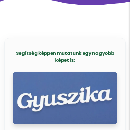
Segítség képpen mutatunk egy nagyobb
képet is: