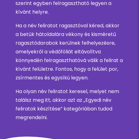
szerint egyben felragasztható legyen a
kívánt helyre.
Ha a név feliratot ragasztóval kéred, akkor
a betűk hátoldalára vékony és kisméretű
ragasztódarabok kerülnek felhelyezésre,
amelyekről a védőfóliát eltávolítva
könnyedén felragaszthatóvá válik a felirat a
kívánt felületre. Fontos, hogy a felület por,
zsírmentes és egysíkú legyen.
Ha olyan név feliratot keresel, melyet nem
találsz meg itt, akkor azt az „Egyedi név
feliratok készítése” kategóriában tudod
megrendelni.