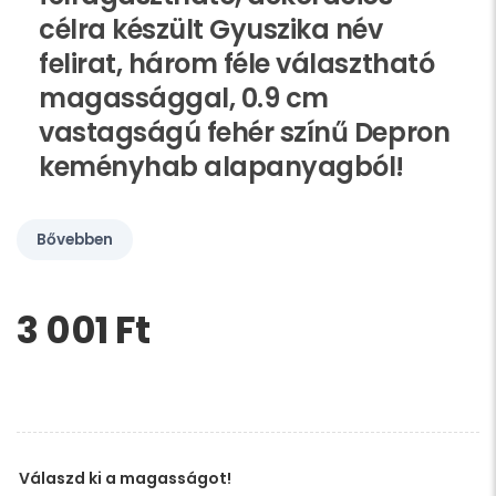
célra készült Gyuszika név
felirat, három féle választható
magassággal, 0.9 cm
vastagságú fehér színű Depron
keményhab alapanyagból!
Bővebben
3 001 Ft‎
Kérem,
hagyja
üresen
ezt
a
mezőt
Válaszd ki a magasságot!