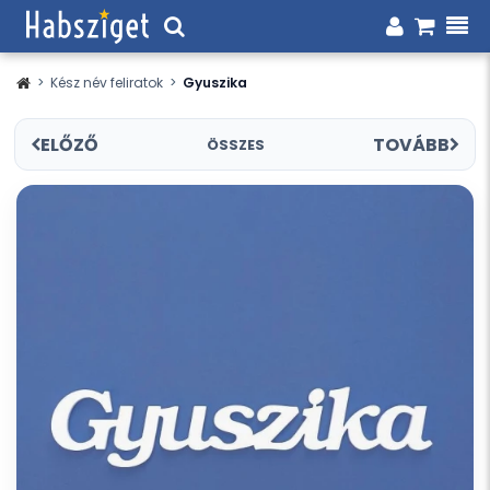
>
Kész név feliratok
>
Gyuszika
ELŐZŐ
TOVÁBB
ÖSSZES