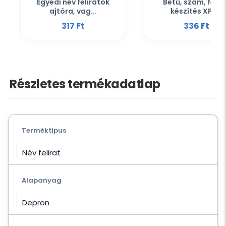
Egyedi név feliratok
Betű, szám, felir
ajtóra, vag...
készítés XPS...
317 Ft‎
336 Ft‎
Részletes termékadatlap
Terméktípus
Név felirat
Alapanyag
Depron