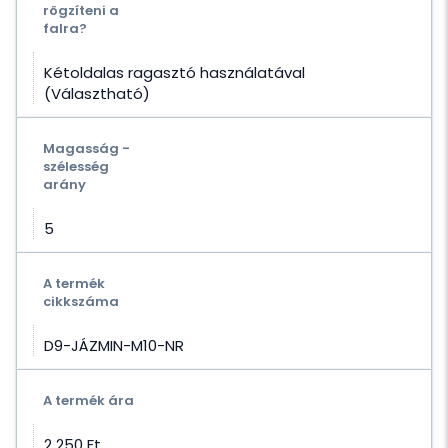
rögzíteni a
falra?
Kétoldalas ragasztó használatával
(Választható)
Magasság -
szélesség
arány
5
A termék
cikkszáma
D9-JÁZMIN-M10-NR
A termék ára
2 250 Ft‎