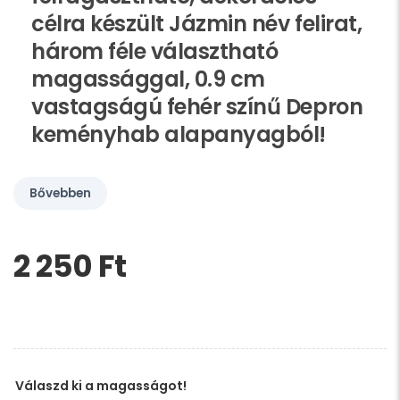
célra készült Jázmin név felirat,
három féle választható
magassággal, 0.9 cm
vastagságú fehér színű Depron
keményhab alapanyagból!
Bővebben
2 250 Ft‎
Kérem,
hagyja
üresen
ezt
a
mezőt
Válaszd ki a magasságot!