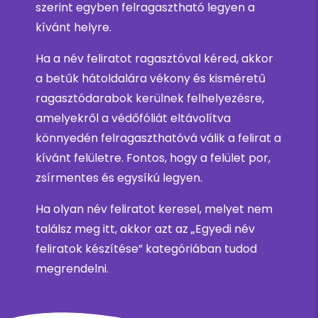
szerint egyben felragasztható legyen a
kívánt helyre.
Ha a név feliratot ragasztóval kéred, akkor
a betűk hátoldalára vékony és kisméretű
ragasztódarabok kerülnek felhelyezésre,
amelyekről a védőfóliát eltávolítva
könnyedén felragaszthatóvá válik a felirat a
kívánt felületre. Fontos, hogy a felület por,
zsírmentes és egysíkú legyen.
Ha olyan név feliratot keresel, melyet nem
találsz meg itt, akkor azt az „Egyedi név
feliratok készítése” kategóriában tudod
megrendelni.