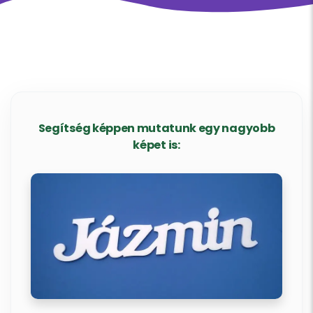
Segítség képpen mutatunk egy nagyobb
képet is: