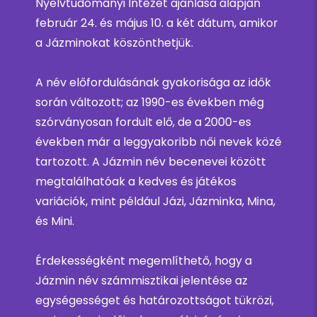
Nyelvtudományi Intézet ajánlása alapján
február 24. és május 10. a két dátum, amikor
a Jázminokat köszönthetjük.
A név előfordulásának gyakorisága az idők
során változott; az 1990-es években még
szórványosan fordult elő, de a 2000-es
években már a leggyakoribb női nevek közé
tartozott. A Jázmin név becenevei között
megtalálhatóak a kedves és játékos
variációk, mint például Jázi, Jázminka, Mina,
és Mini.
Érdekességként megemlíthető, hogy a
Jázmin név számmisztikai jelentése az
egységességet és határozottságot tükrözi,