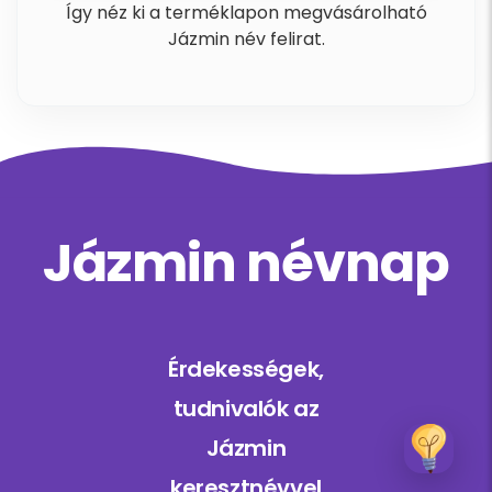
Így néz ki a terméklapon megvásárolható
Jázmin név felirat.
Jázmin névnap
Érdekességek,
tudnivalók az
Jázmin
keresztnévvel