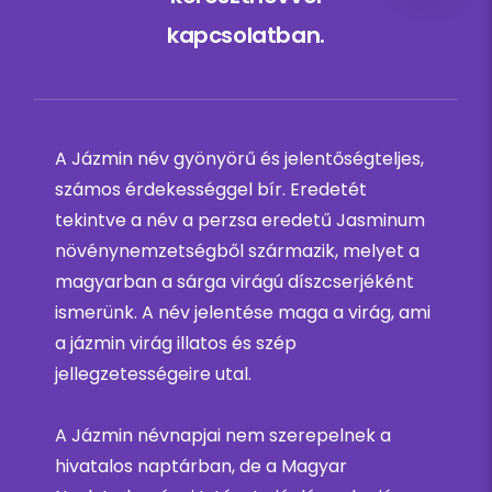
kapcsolatban.
A Jázmin név gyönyörű és jelentőségteljes,
számos érdekességgel bír. Eredetét
tekintve a név a perzsa eredetű Jasminum
növénynemzetségből származik, melyet a
magyarban a sárga virágú díszcserjéként
ismerünk. A név jelentése maga a virág, ami
a jázmin virág illatos és szép
jellegzetességeire utal.
A Jázmin névnapjai nem szerepelnek a
hivatalos naptárban, de a Magyar