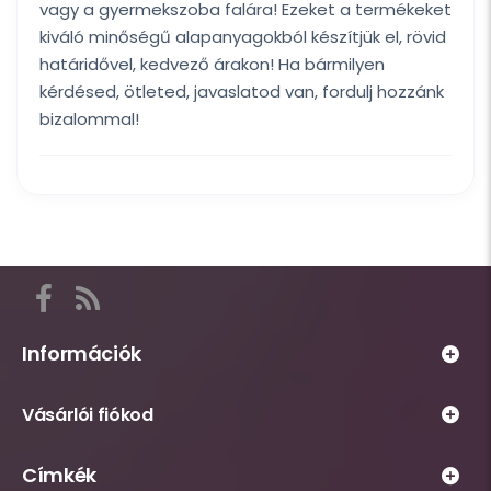
vagy a gyermekszoba falára! Ezeket a termékeket
kiváló minőségű alapanyagokból készítjük el, rövid
határidővel, kedvező árakon! Ha bármilyen
kérdésed, ötleted, javaslatod van, fordulj hozzánk
bizalommal!
Itt
találod
a
Információk
Habsziget
Webáruház
közösségi
Vásárlói fiókod
működésével
csatornáit,
kapcsolatos
például
Személyes
Címkék
információs
Facebook
fiókhoz