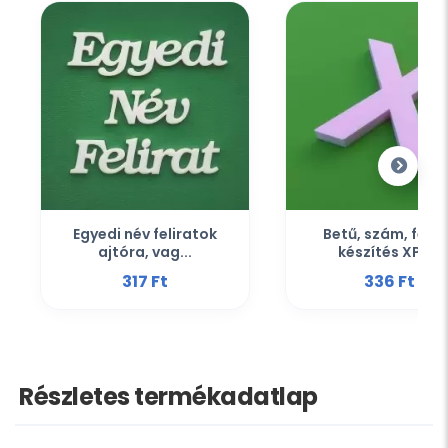
Egyedi név feliratok
Betű, szám, felir
ajtóra, vag...
készítés XPS...
317 Ft‎
336 Ft‎
Részletes termékadatlap