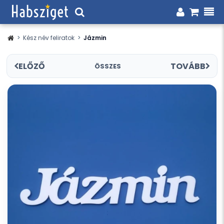
>
Kész név feliratok
>
Jázmin
ELŐZŐ
TOVÁBB
ÖSSZES