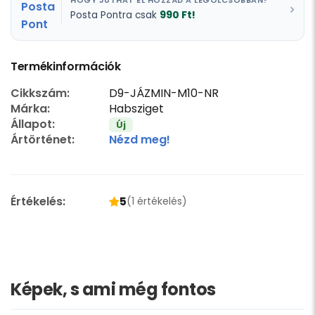
HOGY JUTHAT EL HOZZÁD A LEGOLCSÓBBAN?
990 Ft!
Posta Pontra csak
Termékinformációk
Cikkszám:
D9-JÁZMIN-M10-NR
Márka:
Habsziget
Állapot:
Új
Ártörténet:
Nézd meg!
Értékelés:
5
(1 értékelés)
Képek, s ami még fontos