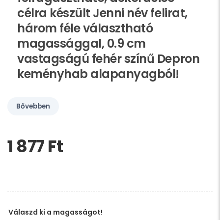
célra készült Jenni név felirat,
három féle választható
magassággal, 0.9 cm
vastagságú fehér színű Depron
keményhab alapanyagból!
Bővebben
1 877 Ft‎
Kérem,
hagyja
üresen
ezt
a
mezőt
Válaszd ki a magasságot!