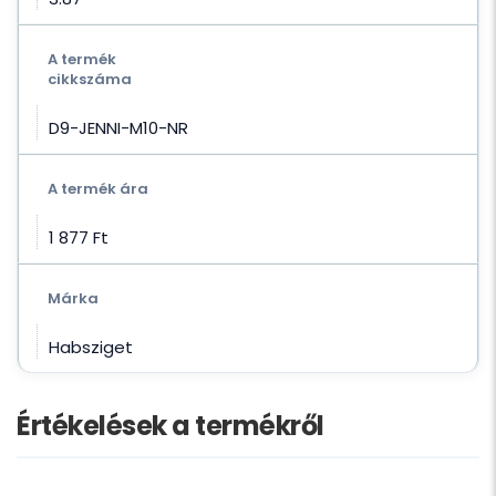
A termék
cikkszáma
D9-JENNI-M10-NR
A termék ára
1 877 Ft‎
Márka
Habsziget
Értékelések a termékről