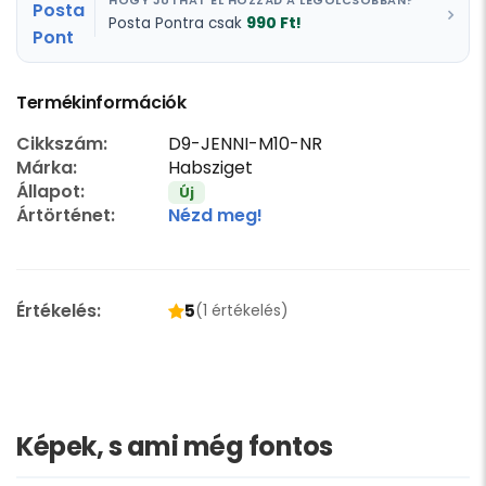
HOGY JUTHAT EL HOZZÁD A LEGOLCSÓBBAN?
990 Ft!
Posta Pontra csak
Termékinformációk
Cikkszám:
D9-JENNI-M10-NR
Márka:
Habsziget
Állapot:
Új
Ártörténet:
Nézd meg!
Értékelés:
5
(1 értékelés)
Képek, s ami még fontos