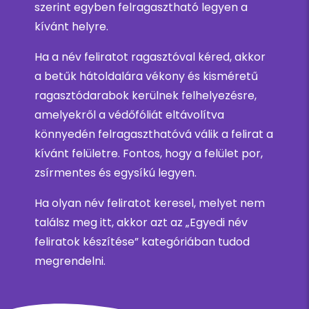
szerint egyben felragasztható legyen a
kívánt helyre.
Ha a név feliratot ragasztóval kéred, akkor
a betűk hátoldalára vékony és kisméretű
ragasztódarabok kerülnek felhelyezésre,
amelyekről a védőfóliát eltávolítva
könnyedén felragaszthatóvá válik a felirat a
kívánt felületre. Fontos, hogy a felület por,
zsírmentes és egysíkú legyen.
Ha olyan név feliratot keresel, melyet nem
találsz meg itt, akkor azt az „Egyedi név
feliratok készítése” kategóriában tudod
megrendelni.