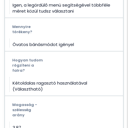
Igen, a legördülő menü segítségével többféle
méret közül tudsz választani
Mennyire
törékeny?
Óvatos bánásmódot igényel
Hogyan tudom
rögzíteni a
falra?
Kétoldalas ragasztó használatával
(Választható)
Magasság -
szélesség
arány
3.87