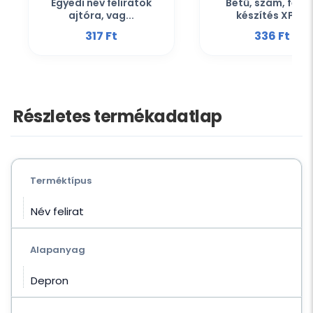
Egyedi név feliratok
Betű, szám, felir
ajtóra, vag...
készítés XPS...
317 Ft‎
336 Ft‎
Részletes termékadatlap
Terméktípus
Név felirat
Alapanyag
Depron