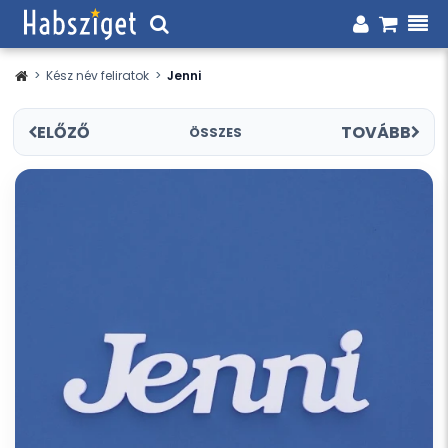
>
Kész név feliratok
>
Jenni
ELŐZŐ
TOVÁBB
ÖSSZES