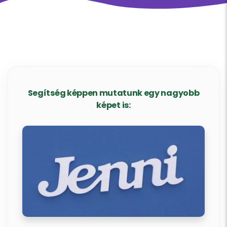
Segítség képpen mutatunk egy nagyobb
képet is: