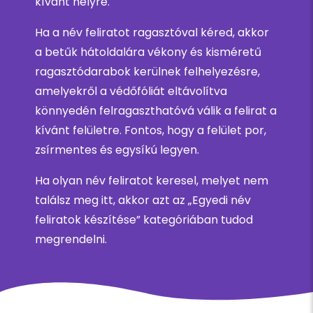
kívánt helyre.
Ha a név feliratot ragasztóval kéred, akkor
a betűk hátoldalára vékony és kisméretű
ragasztódarabok kerülnek felhelyezésre,
amelyekről a védőfóliát eltávolítva
könnyedén felragaszthatóvá válik a felirat a
kívánt felületre. Fontos, hogy a felület por,
zsírmentes és egysíkú legyen.
Ha olyan név feliratot keresel, melyet nem
találsz meg itt, akkor azt az „Egyedi név
feliratok készítése” kategóriában tudod
megrendelni.