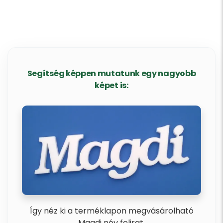
Segítség képpen mutatunk egy nagyobb
képet is:
Így néz ki a terméklapon megvásárolható
Magdi név felirat.