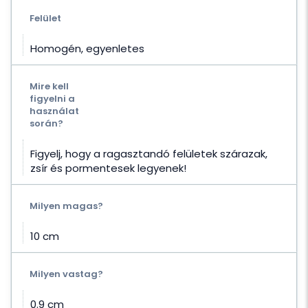
Felület
Homogén, egyenletes
Mire kell
figyelni a
használat
során?
Figyelj, hogy a ragasztandó felületek szárazak,
zsír és pormentesek legyenek!
Milyen magas?
10 cm
Milyen vastag?
0.9 cm