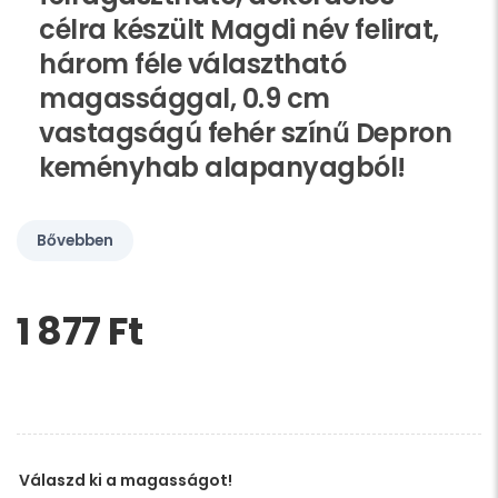
célra készült Magdi név felirat,
három féle választható
magassággal, 0.9 cm
vastagságú fehér színű Depron
keményhab alapanyagból!
Bővebben
1 877 Ft‎
Kérem,
hagyja
üresen
ezt
a
mezőt
Válaszd ki a magasságot!