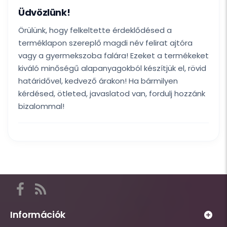
Üdvözlünk!
Örülünk, hogy felkeltette érdeklődésed a
terméklapon szereplő magdi név felirat ajtóra
vagy a gyermekszoba falára! Ezeket a termékeket
kiváló minőségű alapanyagokból készítjük el, rövid
határidővel, kedvező árakon! Ha bármilyen
kérdésed, ötleted, javaslatod van, fordulj hozzánk
bizalommal!
Itt
találod
a
Információk
Habsziget