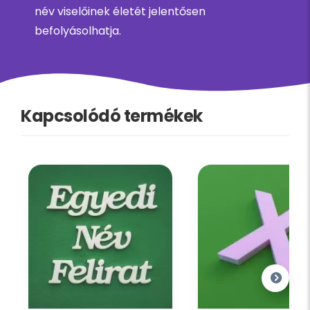
név viselőinek életét jelentősen
befolyásolhatja.
Kapcsolódó termékek