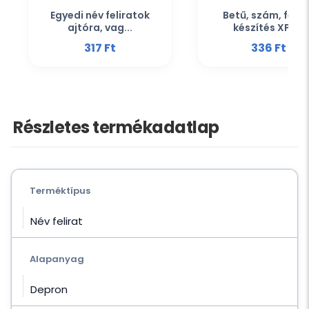
Egyedi név feliratok
Betű, szám, felir
ajtóra, vag...
készítés XPS...
317 Ft‎
336 Ft‎
Részletes termékadatlap
Terméktípus
Név felirat
Alapanyag
Depron