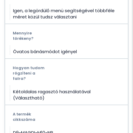
Igen, a legördülő menü segítségével többféle
méret közül tudsz választani
Mennyire
törékeny?
Óvatos bánásmódot igényel
Hogyan tudom
rögzíteni a
falra?
Kétoldalas ragasztó használatával
(Választható)
A termék
cikkszáma
D9-MAGDI-M10-NR