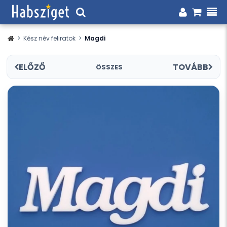
>
Kész név feliratok
>
Magdi
ELŐZŐ
TOVÁBB
ÖSSZES