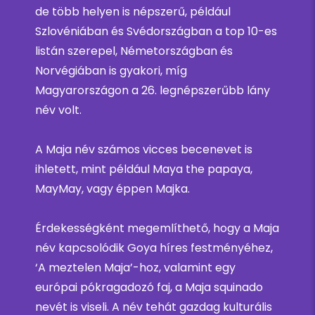
de több helyen is népszerű, például
Szlovéniában és Svédországban a top 10-es
listán szerepel, Németországban és
Norvégiában is gyakori, míg
Magyarországon a 26. legnépszerűbb lány
név volt.
A Maja név számos vicces becenevet is
ihletett, mint például Maya the papaya,
MayMay, vagy éppen Majka.
Érdekességként megemlíthető, hogy a Maja
név kapcsolódik Goya híres festményéhez,
‘A meztelen Maja’-hoz, valamint egy
európai pókragadozó faj, a Maja squinado
nevét is viseli. A név tehát gazdag kulturális