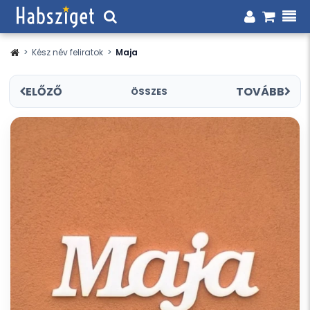
>
Kész név feliratok
>
Maja
ELŐZŐ
TOVÁBB
ÖSSZES