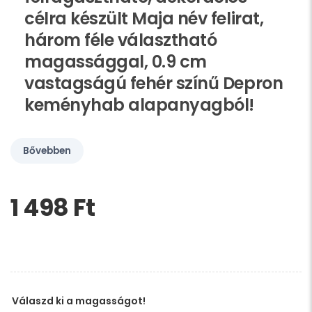
célra készült Maja név felirat,
három féle választható
magassággal, 0.9 cm
vastagságú fehér színű Depron
keményhab alapanyagból!
Bővebben
1 498 Ft‎
Kérem,
hagyja
üresen
ezt
a
mezőt
Válaszd ki a magasságot!