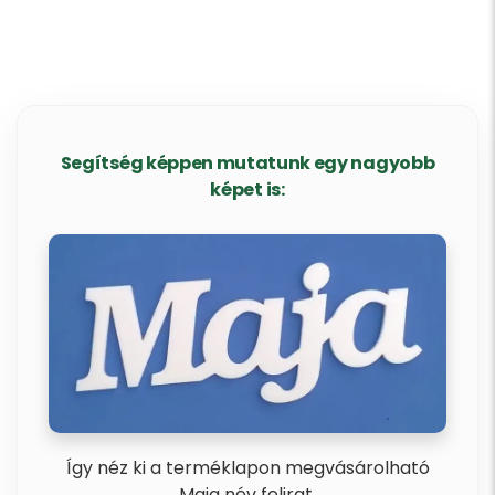
Segítség képpen mutatunk egy nagyobb
képet is:
Így néz ki a terméklapon megvásárolható
Maja név felirat.