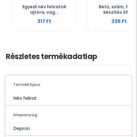
Egyedi név feliratok
Betű, szám, felir
ajtóra, vag...
készítés XPS...
317 Ft‎
336 Ft‎
Részletes termékadatlap
Terméktípus
Név felirat
Alapanyag
Depron