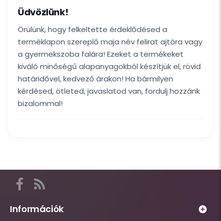
Üdvözlünk!
Örülünk, hogy felkeltette érdeklődésed a
terméklapon szereplő maja név felirat ajtóra vagy
a gyermekszoba falára! Ezeket a termékeket
kiváló minőségű alapanyagokból készítjük el, rövid
határidővel, kedvező árakon! Ha bármilyen
kérdésed, ötleted, javaslatod van, fordulj hozzánk
bizalommal!
Itt
találod
a
Információk
Habsziget