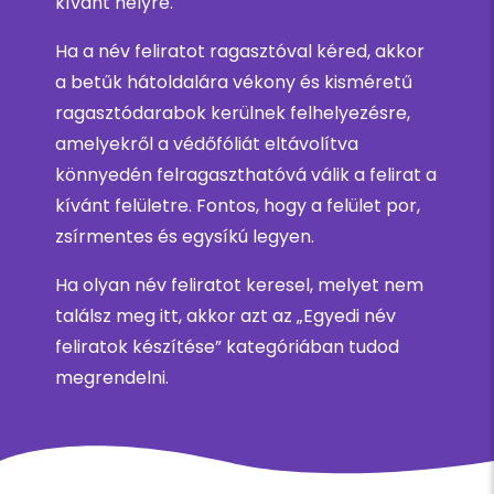
kívánt helyre.
Ha a név feliratot ragasztóval kéred, akkor
a betűk hátoldalára vékony és kisméretű
ragasztódarabok kerülnek felhelyezésre,
amelyekről a védőfóliát eltávolítva
könnyedén felragaszthatóvá válik a felirat a
kívánt felületre. Fontos, hogy a felület por,
zsírmentes és egysíkú legyen.
Ha olyan név feliratot keresel, melyet nem
találsz meg itt, akkor azt az „Egyedi név
feliratok készítése” kategóriában tudod
megrendelni.