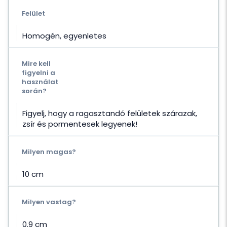
Felület
Homogén, egyenletes
Mire kell
figyelni a
használat
során?
Figyelj, hogy a ragasztandó felületek szárazak,
zsír és pormentesek legyenek!
Milyen magas?
10 cm
Milyen vastag?
0.9 cm