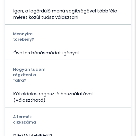
Igen, a legördülő menü segítségével többféle
méret közül tudsz választani
Mennyire
törékeny?
Óvatos bánásmódot igényel
Hogyan tudom
rögzíteni a
falra?
Kétoldalas ragasztó használatával
(Választható)
A termék
cikkszáma
D9-MAJA-M10-NR